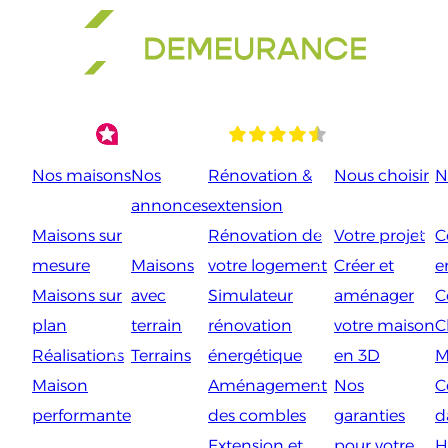
Aller
au
contenu
Nos maisons
Nos
Rénovation &
Nous choisir
N
annonces
extension
Maisons sur
Rénovation de
Votre projet
C
mesure
Maisons
votre logement
Créer et
e
Maisons sur
avec
Simulateur
aménager
C
plan
terrain
rénovation
votre maison
C
Réalisations
Terrains
énergétique
en 3D
M
Maison
Aménagement
Nos
C
performante
des combles
garanties
d
Extension et
pour votre
H