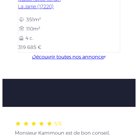
La Jarrie (17220)
351m²
110m²
4 c.
319 685 €
Découvrir toutes nos annonces
Les avis de nos clients
5/5
Monsieur Kammoun est de bon conseil,