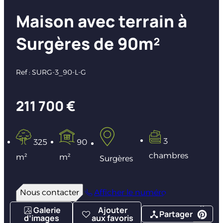
Maison avec terrain à
Surgères de 90m²
Ref : SURG-3_90-L-G
211 700 €
3
325
90
chambres
m²
m²
Surgères
Nous contacter
Afficher le numéro
Galerie
Ajouter
Partager
d’images
aux favoris