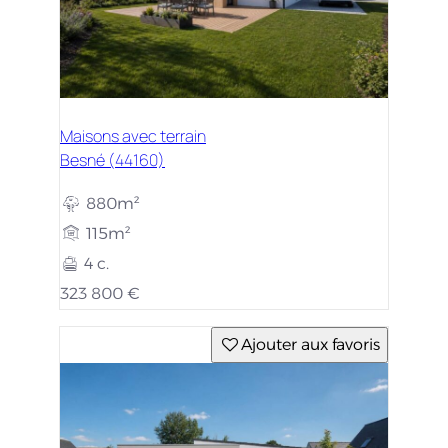
Maisons avec terrain
Besné (44160)
880m²
115m²
4 c.
323 800 €
Ajouter aux favoris