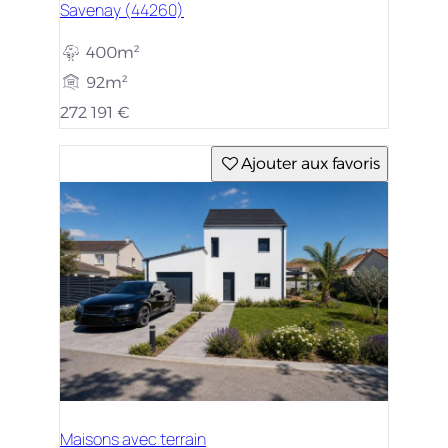
Savenay (44260)
400m²
92m²
272 191 €
Ajouter aux favoris
Maisons avec terrain