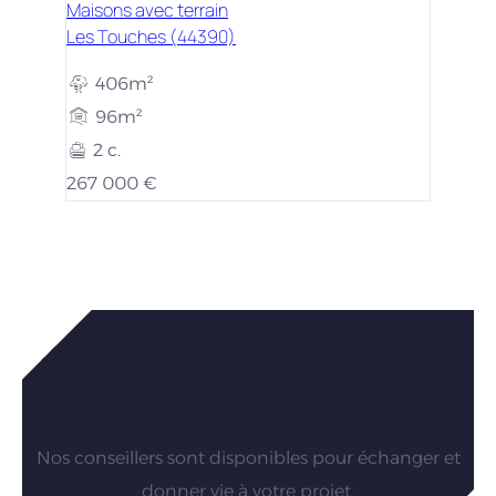
Maisons avec terrain
Les Touches (44390)
406m²
96m²
2 c.
267 000 €
Vous êtes intéressés par nos
maisons ?
Nos conseillers sont disponibles pour échanger et
donner vie à votre projet.