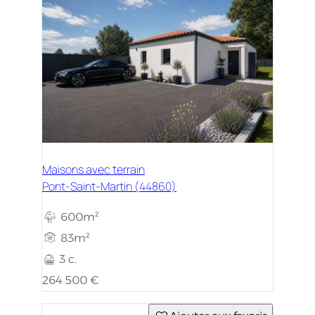
Maisons avec terrain
Pont-Saint-Martin (44860)
600m²
83m²
3 c.
264 500 €