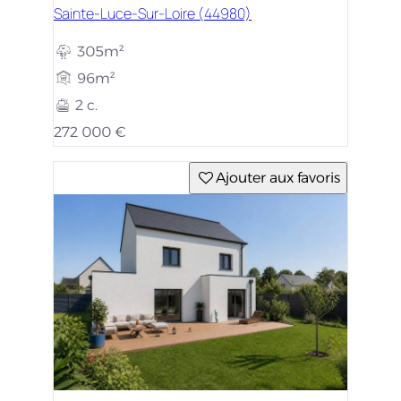
Sainte-Luce-Sur-Loire (44980)
305m²
96m²
2 c.
272 000 €
Ajouter aux favoris