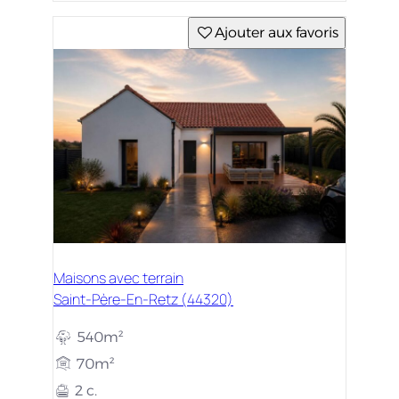
Ajouter aux favoris
Maisons avec terrain
Saint-Père-En-Retz (44320)
540m²
70m²
2 c.