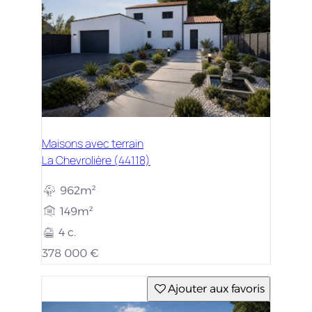
Maisons avec terrain
La Chevrolière (44118)
962m²
149m²
4 c.
378 000 €
Ajouter aux favoris