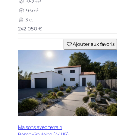
352m²
93m²
3 c.
242 050 €
Ajouter aux favoris
Maisons avec terrain
Basse-Goulaine (44115)