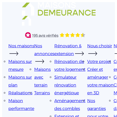
Aller
au
contenu
Nos maisons
Nos
Rénovation &
Nous choisir
N
annonces
extension
Maisons sur
Rénovation de
Votre projet
C
mesure
Maisons
votre logement
Créer et
e
Maisons sur
avec
Simulateur
aménager
C
plan
terrain
rénovation
votre maison
C
Réalisations
Terrains
énergétique
en 3D
M
Maison
Aménagement
Nos
C
performante
des combles
garanties
d
Extension et
pour votre
H