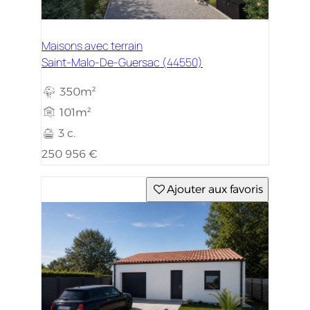
Maisons avec terrain
Saint-Malo-De-Guersac (44550)
350m²
101m²
3 c.
250 956 €
Ajouter aux favoris