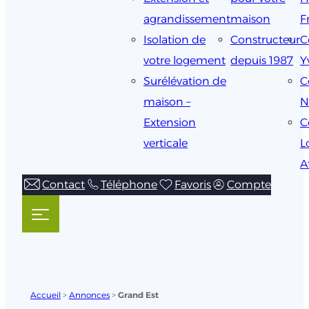
agrandissement
maison
F
Isolation de
Constructeur
C
votre logement
depuis 1987
Y
Surélévation de
C
maison –
N
Extension
C
verticale
L
A
Contact
Téléphone
Favoris
Compte
Accueil
>
Annonces
>
Grand Est