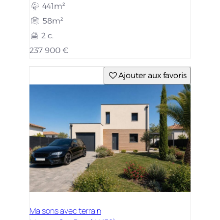
441m²
58m²
2 c.
237 900 €
Ajouter aux favoris
Maisons avec terrain