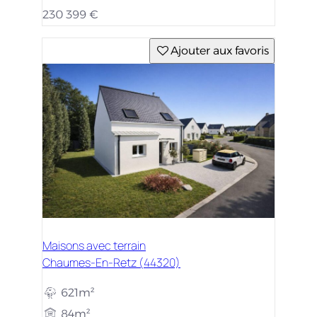
230 399 €
Ajouter aux favoris
Maisons avec terrain
Chaumes-En-Retz (44320)
621m²
84m²