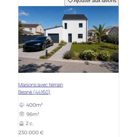
Ajouter aux favoris
Maisons avec terrain
Besné (44160)
400m²
96m²
2 c.
230 000 €