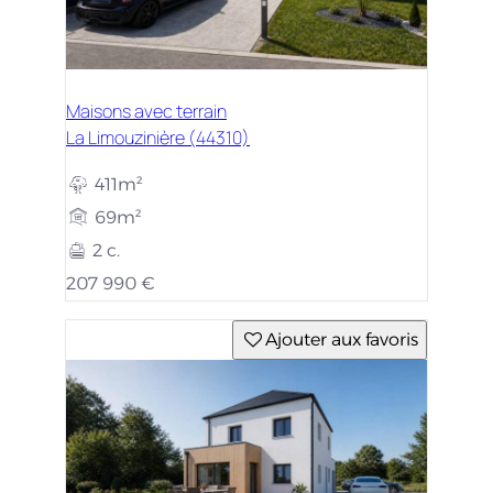
Maisons avec terrain
La Limouzinière (44310)
411m²
69m²
2 c.
207 990 €
Ajouter aux favoris