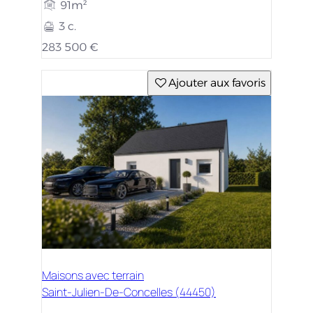
91m²
3 c.
283 500 €
Ajouter aux favoris
Maisons avec terrain
Saint-Julien-De-Concelles (44450)