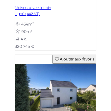
Maisons avec terrain
Ligné (44850)
454m²
90m²
4 c.
320 745 €
Ajouter aux favoris