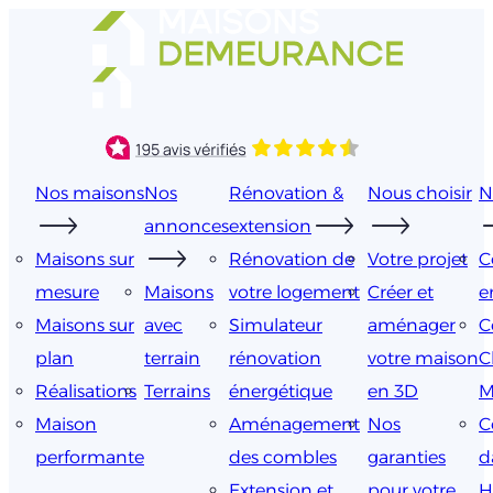
Aller
au
contenu
Nos maisons
Nos
Rénovation &
Nous choisir
N
annonces
extension
Maisons sur
Rénovation de
Votre projet
C
mesure
Maisons
votre logement
Créer et
e
Maisons sur
avec
Simulateur
aménager
C
plan
terrain
rénovation
votre maison
C
Réalisations
Terrains
énergétique
en 3D
M
Maison
Aménagement
Nos
C
performante
des combles
garanties
d
Extension et
pour votre
H