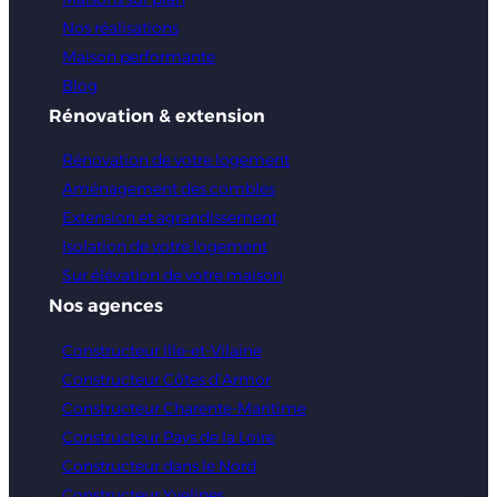
malesuada fames ac turpis egestas. Nam eu nunc
Nos réalisations
non augue tincidunt suscipit. Suspendisse
Maison performante
potenti. Aliquam erat volutpat. Integer vel turpis
Blog
sed purus scelerisque euismod.
Rénovation & extension
Rénovation de votre logement
Praesent placerat, magna in vehicula vestibulum,
Aménagement des combles
felis urna cursus lorem, sed vestibulum quam eros
Extension et agrandissement
vel libero. Vivamus commodo, odio sed fringilla
Isolation de votre logement
pretium, sem nulla feugiat odio, in cursus elit
Sur élévation de votre maison
dolor et ex.
Nos agences
Constructeur Ille-et-Vilaine
Constructeur Côtes d’Armor
Constructeur Charente-Maritime
Constructeur Pays de la Loire
Constructeur dans le Nord
Constructeur Yvelines