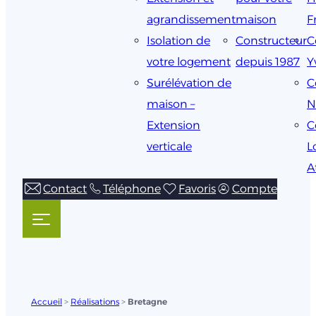
agrandissement
maison
F
Isolation de
Constructeur
C
votre logement
depuis 1987
Y
Surélévation de
C
maison –
N
Extension
C
verticale
L
A
Contact
Téléphone
Favoris
Compte
Accueil
>
Réalisations
>
Bretagne