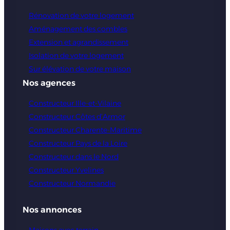
Rénovation de votre logement
Praesent placerat, magna in vehicula vestibulum,
Aménagement des combles
felis urna cursus lorem, sed vestibulum quam eros
Extension et agrandissement
vel libero. Vivamus commodo, odio sed fringilla
Isolation de votre logement
pretium, sem nulla feugiat odio, in cursus elit
Sur élévation de votre maison
dolor et ex.
Nos agences
Constructeur Ille-et-Vilaine
Constructeur Côtes d’Armor
Constructeur Charente-Maritime
Constructeur Pays de la Loire
Constructeur dans le Nord
Constructeur Yvelines
Constructeur Normandie
Nos annonces