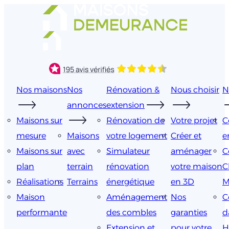
Aller
au
contenu
Nos maisons
Nos
Rénovation &
Nous choisir
N
annonces
extension
Maisons sur
Rénovation de
Votre projet
C
mesure
Maisons
votre logement
Créer et
e
Maisons sur
avec
Simulateur
aménager
C
plan
terrain
rénovation
votre maison
C
Réalisations
Terrains
énergétique
en 3D
M
Maison
Aménagement
Nos
C
performante
des combles
garanties
d
Extension et
pour votre
H