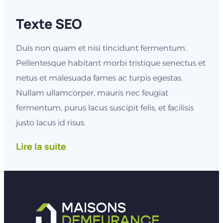
Texte SEO
Duis non quam et nisi tincidunt fermentum.
Pellentesque habitant morbi tristique senectus et
netus et malesuada fames ac turpis egestas.
Nullam ullamcorper, mauris nec feugiat
fermentum, purus lacus suscipit felis, et facilisis
justo lacus id risus.
Lire la suite
Vestibulum ante ipsum primis in faucibus orci
luctus et ultrices posuere cubilia curae;
Pellentesque sodales, velit nec euismod
scelerisque, lectus est interdum eros, sit amet
bibendum eros sapien in magna. Quisque