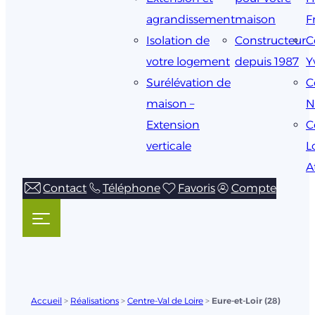
agrandissement
maison
F
Isolation de
Constructeur
C
votre logement
depuis 1987
Y
Surélévation de
C
maison –
N
Extension
C
verticale
L
A
Contact
Téléphone
Favoris
Compte
Accueil
>
Réalisations
>
Centre-Val de Loire
>
Eure-et-Loir (28)