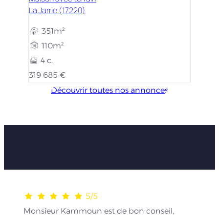
La Jarrie (17220)
351m²
110m²
4 c.
319 685 €
Découvrir toutes nos annonces
Les avis de nos clients
5/5
Monsieur Kammoun est de bon conseil,