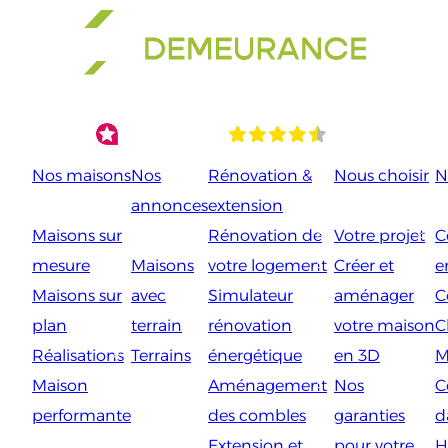
Aller
au
contenu
Nos maisons
Nos
Rénovation &
Nous choisir
N
annonces
extension
Maisons sur
Rénovation de
Votre projet
C
mesure
Maisons
votre logement
Créer et
e
Maisons sur
avec
Simulateur
aménager
C
plan
terrain
rénovation
votre maison
C
Réalisations
Terrains
énergétique
en 3D
M
Maison
Aménagement
Nos
C
performante
des combles
garanties
d
Extension et
pour votre
H