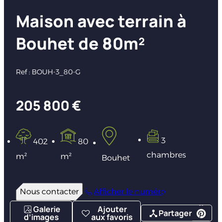
Maison avec terrain à
Bouhet de 80m²
Ref : BOUH-3_80-G
205 800 €
3
402
80
chambres
m²
m²
Bouhet
Nous contacter
Afficher le numéro
Galerie
Ajouter
Partager
d’images
aux favoris