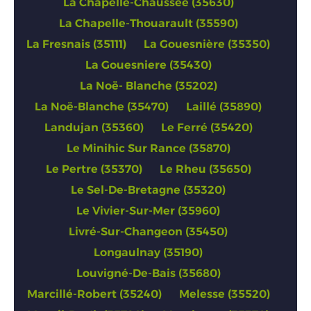
La Chapelle-Chaussée (35630)
La Chapelle-Thouarault (35590)
La Fresnais (35111)
La Gouesnière (35350)
La Gouesniere (35430)
La Noë- Blanche (35202)
La Noë-Blanche (35470)
Laillé (35890)
Landujan (35360)
Le Ferré (35420)
Le Minihic Sur Rance (35870)
Le Pertre (35370)
Le Rheu (35650)
Le Sel-De-Bretagne (35320)
Le Vivier-Sur-Mer (35960)
Livré-Sur-Changeon (35450)
Longaulnay (35190)
Louvigné-De-Bais (35680)
Marcillé-Robert (35240)
Melesse (35520)