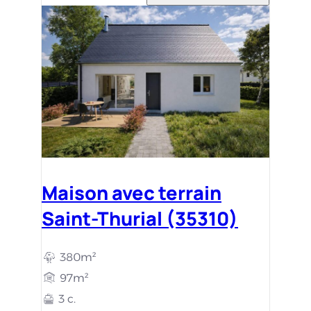
Maison avec terrain
Saint-Thurial (35310)
380m²
97m²
3 c.