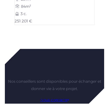
84m²
3 c.
251 201 €
Vous êtes intéressés par nos
maisons ?
Nos conseillers sont disponibles pour échanger et
donner vie à votre projet.
Nous contacter