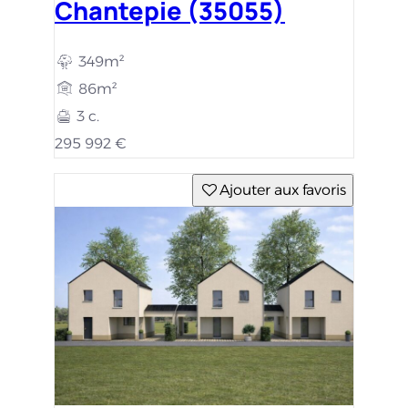
Chantepie (35055)
349m²
86m²
3 c.
295 992 €
Ajouter aux favoris