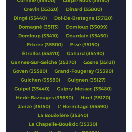
Cornillé (35500)
Corps-Nuds (35150)
Crevin (35320)
Dinard (35800)
Dingé (35440)
Dol-De-Bretagne (35120)
Domagné (35113)
Domloup (35099)
Domloup (35410)
Dourdain (35450)
Erbrée (35500)
Essé (35150)
Étrelles (35370)
Gahard (35490)
Gennes-Sur-Seiche (35370)
Gosne (35121)
Goven (35580)
Grand-Fougeray (35390)
Guichen (35580)
Guignen (35127)
Guipel (35440)
Guipry-Messac (35480)
Hédé-Bazouges (35630)
Hirel (35120)
Janzé (35150)
L' Hermitage (35590)
La Bouëxière (35340)
La Chapelle-Bouëxic (35330)