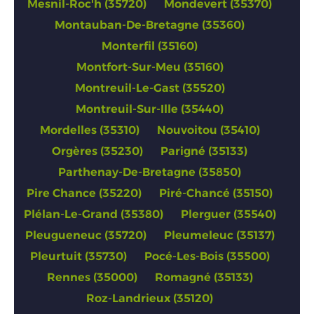
Mesnil-Roc'h (35720)
Mondevert (35370)
Montauban-De-Bretagne (35360)
Monterfil (35160)
Montfort-Sur-Meu (35160)
Montreuil-Le-Gast (35520)
Montreuil-Sur-Ille (35440)
Mordelles (35310)
Nouvoitou (35410)
Orgères (35230)
Parigné (35133)
Parthenay-De-Bretagne (35850)
Pire Chance (35220)
Piré-Chancé (35150)
Plélan-Le-Grand (35380)
Plerguer (35540)
Pleugueneuc (35720)
Pleumeleuc (35137)
Pleurtuit (35730)
Pocé-Les-Bois (35500)
Rennes (35000)
Romagné (35133)
Roz-Landrieux (35120)