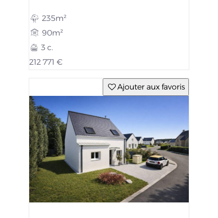
235m²
90m²
3 c.
212 771 €
Ajouter aux favoris