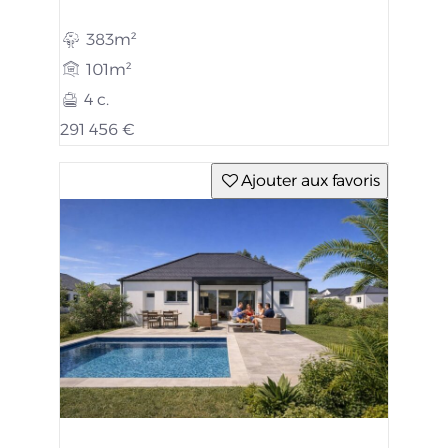
383m²
101m²
4 c.
291 456 €
Ajouter aux favoris