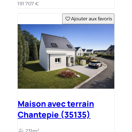
191 707 €
Ajouter aux favoris
Maison avec terrain
Chantepie (35135)
231m²