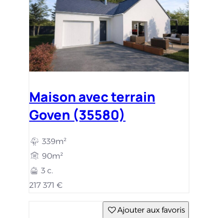
Maison avec terrain
Goven (35580)
339m²
90m²
3 c.
217 371 €
Ajouter aux favoris