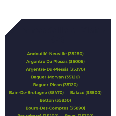
Annonces de Ille-et-Vilaine
(35)
Andouillé-Neuville (35250)
Argentre Du Plessis (35006)
Argentré-Du-Plessis (35370)
Baguer-Morvan (35120)
Baguer-Pican (35120)
Bain-De-Bretagne (35470)
Balazé (35500)
Betton (35830)
Bourg-Des-Comptes (35890)
Bourgbarré (35230)
Bovel (35330)