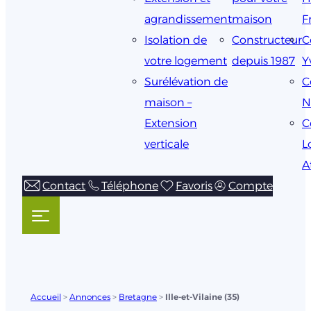
agrandissement
maison
F
Isolation de
Constructeur
C
votre logement
depuis 1987
Y
Surélévation de
C
maison –
N
Extension
C
verticale
L
A
Contact
Téléphone
Favoris
Compte
Accueil
>
Annonces
>
Bretagne
>
Ille-et-Vilaine (35)