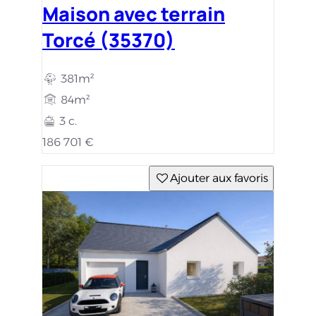
Maison avec terrain
Torcé (35370)
381m²
84m²
3 c.
186 701 €
Ajouter aux favoris