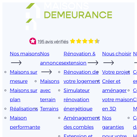
Aller
au
contenu
Nos maisons
Nos
Rénovation &
Nous choisir
N
annonces
extension
Maisons sur
Rénovation de
Votre projet
C
mesure
Maisons
votre logement
Créer et
e
Maisons sur
avec
Simulateur
aménager
C
plan
terrain
rénovation
votre maison
C
Réalisations
Terrains
énergétique
en 3D
M
Maison
Aménagement
Nos
C
performante
des combles
garanties
d
Extension et
pour votre
H