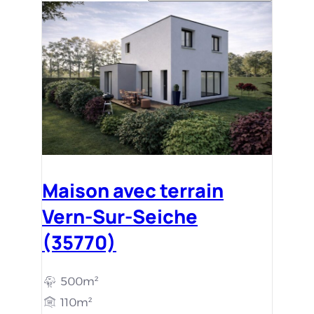
Maison avec terrain
Vern-Sur-Seiche
(35770)
500m²
110m²