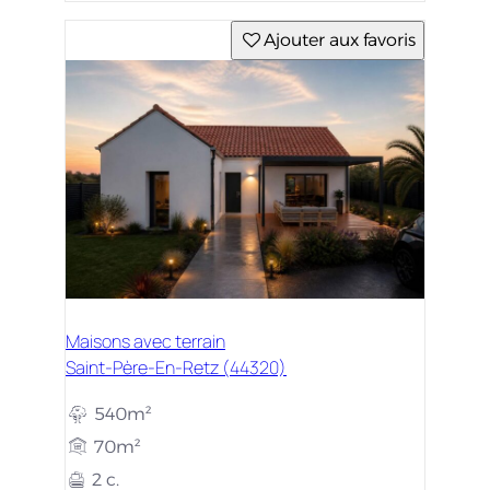
Ajouter aux favoris
Maisons avec terrain
Saint-Père-En-Retz (44320)
540m²
70m²
2 c.