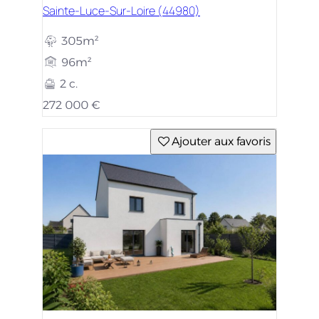
Sainte-Luce-Sur-Loire (44980)
305m²
96m²
2 c.
272 000 €
Ajouter aux favoris