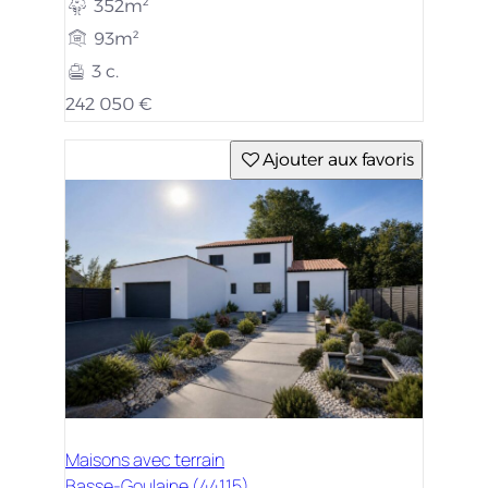
352m²
93m²
3 c.
242 050 €
Ajouter aux favoris
Maisons avec terrain
Basse-Goulaine (44115)