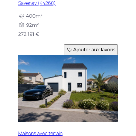
Savenay (44260)
400m²
92m²
272 191 €
Ajouter aux favoris
Maisons avec terrain