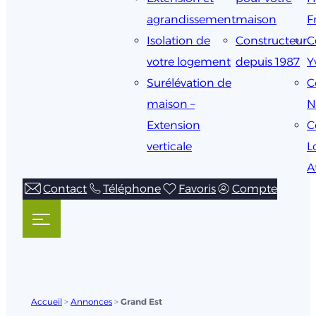
agrandissement
maison
F
Isolation de
Constructeur
C
votre logement
depuis 1987
Y
Surélévation de
C
maison –
N
Extension
C
verticale
L
A
Contact
Téléphone
Favoris
Compte
Accueil
>
Annonces
>
Grand Est