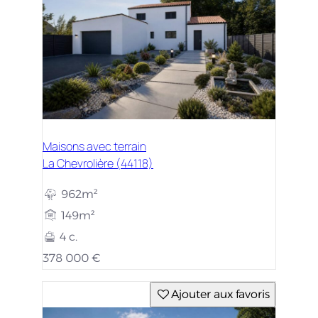
Maisons avec terrain
La Chevrolière (44118)
962m²
149m²
4 c.
378 000 €
Ajouter aux favoris