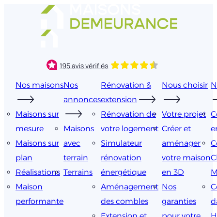
Aller
au
contenu
Nos maisons
Nos
Rénovation &
Nous choisir
N
annonces
extension
Maisons sur
Rénovation de
Votre projet
C
mesure
Maisons
votre logement
Créer et
e
Maisons sur
avec
Simulateur
aménager
C
plan
terrain
rénovation
votre maison
C
Réalisations
Terrains
énergétique
en 3D
M
Maison
Aménagement
Nos
C
performante
des combles
garanties
d
Extension et
pour votre
H