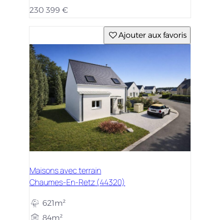
230 399 €
Ajouter aux favoris
Maisons avec terrain
Chaumes-En-Retz (44320)
621m²
84m²