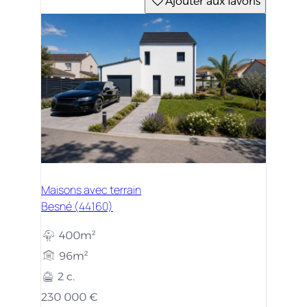
Ajouter aux favoris
Maisons avec terrain
Besné (44160)
400m²
96m²
2 c.
230 000 €