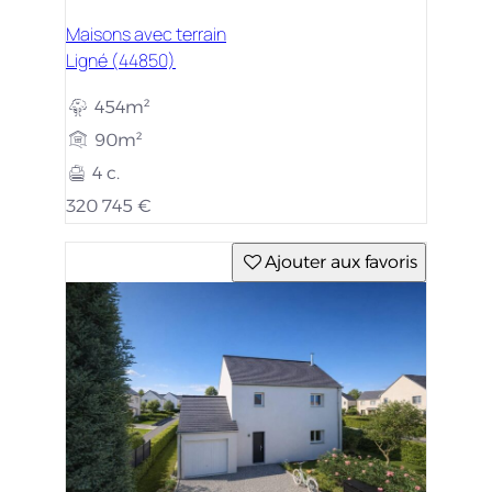
Maisons avec terrain
Ligné (44850)
454m²
90m²
4 c.
320 745 €
Ajouter aux favoris