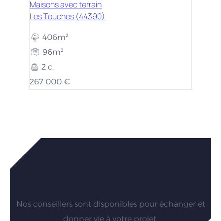
Maisons avec terrain
Les Touches (44390)
406m²
96m²
2 c.
267 000 €
Vous êtes intéressés par nos
maisons ?
Nos conseillers sont disponibles pour échanger et
donner vie à votre projet.