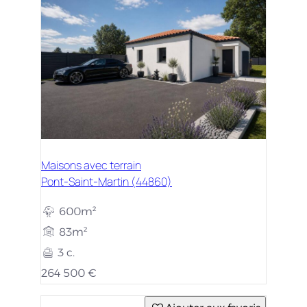
Maisons avec terrain
Pont-Saint-Martin (44860)
600m²
83m²
3 c.
264 500 €