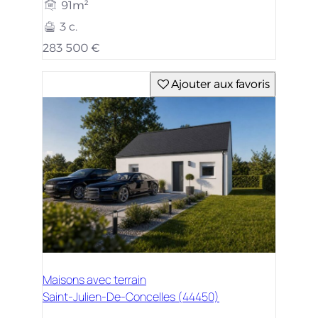
91m²
3 c.
283 500 €
Ajouter aux favoris
Maisons avec terrain
Saint-Julien-De-Concelles (44450)