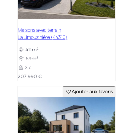
Maisons avec terrain
La Limouzinière (44310)
411m²
69m²
2 c.
207 990 €
Ajouter aux favoris