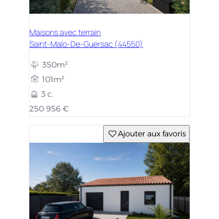
Maisons avec terrain
Saint-Malo-De-Guersac (44550)
350m²
101m²
3 c.
250 956 €
Ajouter aux favoris