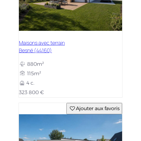
Maisons avec terrain
Besné (44160)
880m²
115m²
4 c.
323 800 €
Ajouter aux favoris