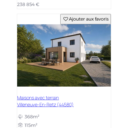
238 854 €
Ajouter aux favoris
Maisons avec terrain
Villeneuve-En-Retz (44580)
368m²
115m²