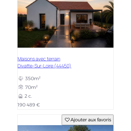
Maisons avec terrain
Divatte-Sur-Loire (44450)
350m²
70m²
2 c.
190 489 €
Ajouter aux favoris