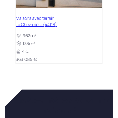
Maisons avec terrain
La Chevrolière (44118)
962m²
133m²
4 c.
363 085 €
Vous êtes intéressés par nos
maisons ?