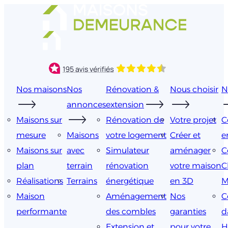
Aller
au
contenu
Nos maisons
Nos
Rénovation &
Nous choisir
N
annonces
extension
Maisons sur
Rénovation de
Votre projet
C
mesure
Maisons
votre logement
Créer et
e
Maisons sur
avec
Simulateur
aménager
C
plan
terrain
rénovation
votre maison
C
Réalisations
Terrains
énergétique
en 3D
M
Maison
Aménagement
Nos
C
performante
des combles
garanties
d
Extension et
pour votre
H