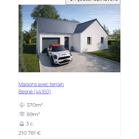
Maisons avec terrain
Besné (44160)
370m²
89m²
3 c.
210 781 €