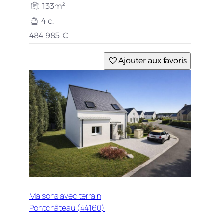
133m²
4 c.
484 985 €
Ajouter aux favoris
Maisons avec terrain
Pontchâteau (44160)