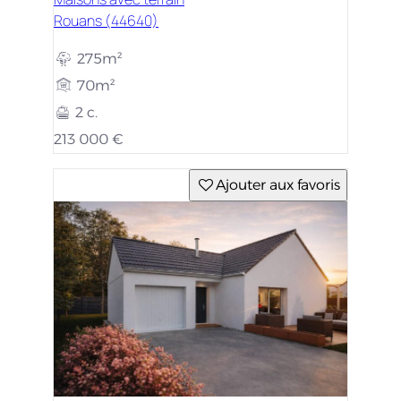
Rouans (44640)
275m²
70m²
2 c.
213 000 €
Ajouter aux favoris