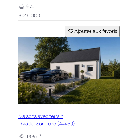
4 c.
312 000 €
Ajouter aux favoris
Maisons avec terrain
Divatte-Sur-Loire (44450)
193m²