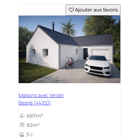
Ajouter aux favoris
Maisons avec terrain
Besné (44160)
687m²
82m²
3 c.