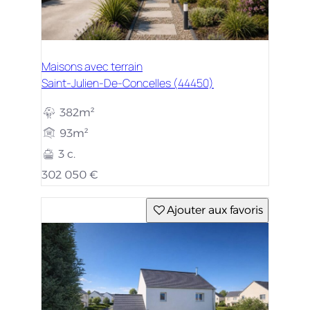
Maisons avec terrain
Saint-Julien-De-Concelles (44450)
382m²
93m²
3 c.
302 050 €
Ajouter aux favoris