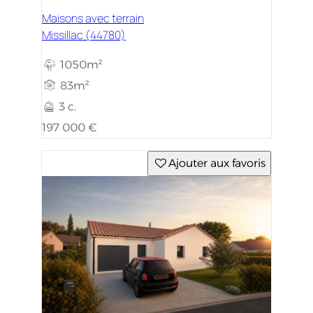
Maisons avec terrain
Missillac (44780)
1050m²
83m²
3 c.
197 000 €
Ajouter aux favoris