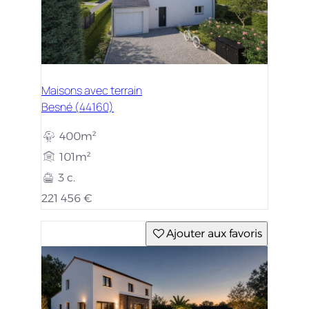
Maisons avec terrain
Besné (44160)
400m²
101m²
3 c.
221 456 €
Ajouter aux favoris