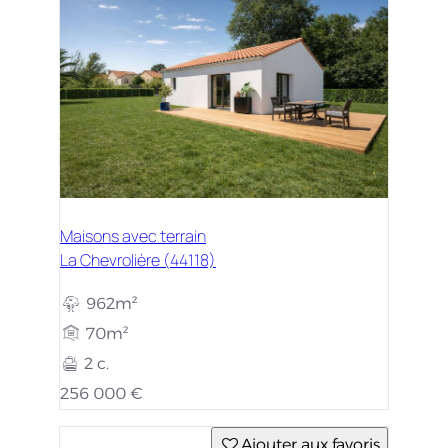
Maisons avec terrain
La Chevrolière (44118)
962m²
70m²
2 c.
256 000 €
Ajouter aux favoris