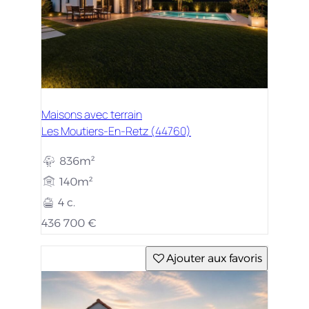
Maisons avec terrain
Les Moutiers-En-Retz (44760)
836m²
140m²
4 c.
436 700 €
Ajouter aux favoris