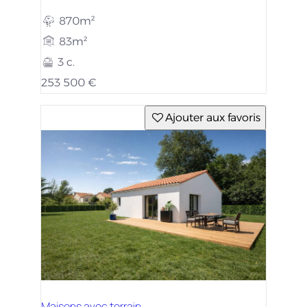
870m²
83m²
3 c.
253 500 €
Ajouter aux favoris
Maisons avec terrain