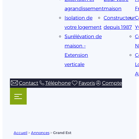
agrandissement
maison
F
Isolation de
Constructeur
C
votre logement
depuis 1987
Y
Surélévation de
C
maison –
N
Extension
C
verticale
L
A
Contact
Téléphone
Favoris
Compte
Accueil
>
Annonces
>
Grand Est