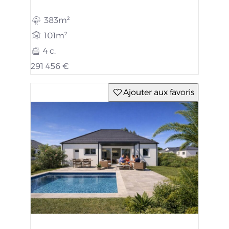
383m²
101m²
4 c.
291 456 €
Ajouter aux favoris