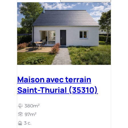
Maison avec terrain
Saint-Thurial (35310)
380m²
97m²
3 c.