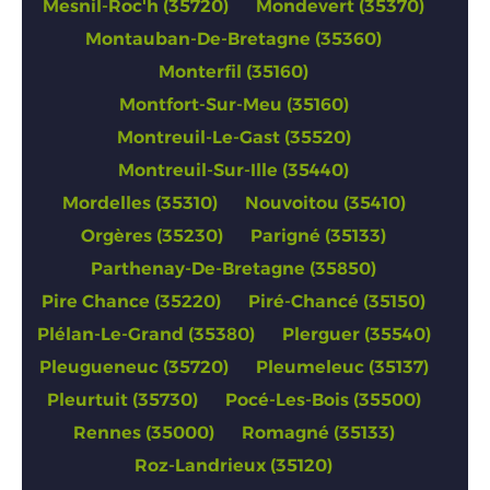
Mesnil-Roc'h (35720)
Mondevert (35370)
Montauban-De-Bretagne (35360)
Monterfil (35160)
Montfort-Sur-Meu (35160)
Montreuil-Le-Gast (35520)
Montreuil-Sur-Ille (35440)
Mordelles (35310)
Nouvoitou (35410)
Orgères (35230)
Parigné (35133)
Parthenay-De-Bretagne (35850)
Pire Chance (35220)
Piré-Chancé (35150)
Plélan-Le-Grand (35380)
Plerguer (35540)
Pleugueneuc (35720)
Pleumeleuc (35137)
Pleurtuit (35730)
Pocé-Les-Bois (35500)
Rennes (35000)
Romagné (35133)
Roz-Landrieux (35120)