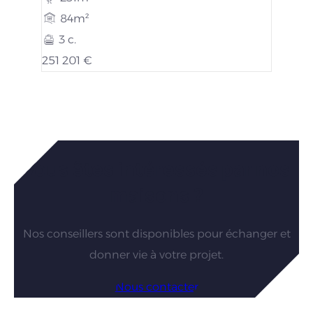
84m²
3 c.
251 201 €
Vous êtes intéressés par nos
maisons ?
Nos conseillers sont disponibles pour échanger et
donner vie à votre projet.
Nous contacter