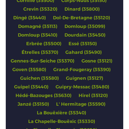
Cornillé (35500)
Corps-Nuds (35150)
Crevin (35320)
Dinard (35800)
Dingé (35440)
Dol-De-Bretagne (35120)
Domagné (35113)
Domloup (35099)
Domloup (35410)
Dourdain (35450)
Erbrée (35500)
Essé (35150)
Étrelles (35370)
Gahard (35490)
Gennes-Sur-Seiche (35370)
Gosne (35121)
Goven (35580)
Grand-Fougeray (35390)
Guichen (35580)
Guignen (35127)
Guipel (35440)
Guipry-Messac (35480)
Hédé-Bazouges (35630)
Hirel (35120)
Janzé (35150)
L' Hermitage (35590)
La Bouëxière (35340)
La Chapelle-Bouëxic (35330)