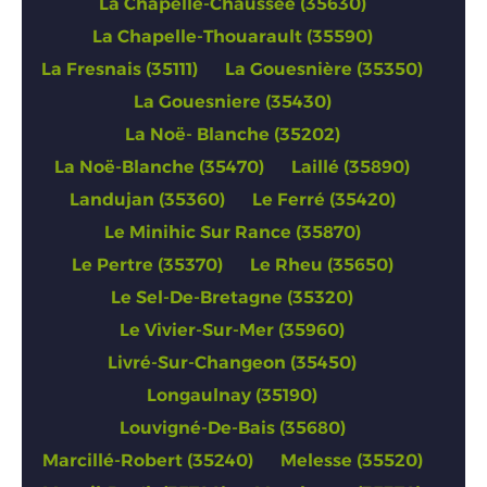
La Chapelle-Chaussée (35630)
La Chapelle-Thouarault (35590)
La Fresnais (35111)
La Gouesnière (35350)
La Gouesniere (35430)
La Noë- Blanche (35202)
La Noë-Blanche (35470)
Laillé (35890)
Landujan (35360)
Le Ferré (35420)
Le Minihic Sur Rance (35870)
Le Pertre (35370)
Le Rheu (35650)
Le Sel-De-Bretagne (35320)
Le Vivier-Sur-Mer (35960)
Livré-Sur-Changeon (35450)
Longaulnay (35190)
Louvigné-De-Bais (35680)
Marcillé-Robert (35240)
Melesse (35520)