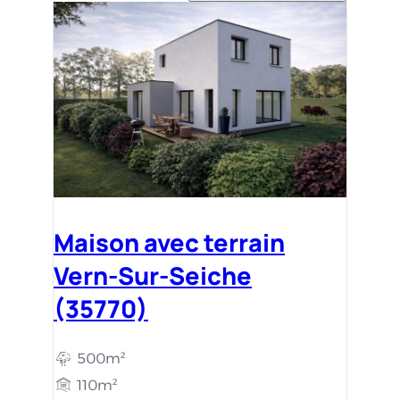
Maison avec terrain
Vern-Sur-Seiche
(35770)
500m²
110m²