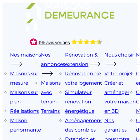
Aller
au
contenu
Nos maisons
Nos
Rénovation &
Nous choisir
N
annonces
extension
Maisons sur
Rénovation de
Votre projet
C
mesure
Maisons
votre logement
Créer et
e
Maisons sur
avec
Simulateur
aménager
C
plan
terrain
rénovation
votre maison
C
Réalisations
Terrains
énergétique
en 3D
M
Maison
Aménagement
Nos
C
performante
des combles
garanties
d
Extension et
pour votre
H