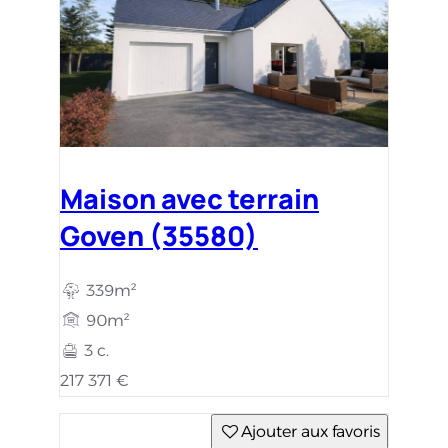
Maison avec terrain
Goven (35580)
339m²
90m²
3 c.
217 371 €
Ajouter aux favoris