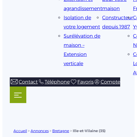
agrandissement
maison
F
Isolation de
Constructeur
C
votre logement
depuis 1987
Y
Surélévation de
C
maison –
N
Extension
C
verticale
L
A
Contact
Téléphone
Favoris
Compte
Accueil
>
Annonces
>
Bretagne
>
Ille-et-Vilaine (35)