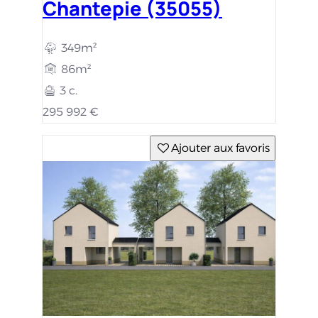
Chantepie (35055)
349m²
86m²
3 c.
295 992 €
Ajouter aux favoris