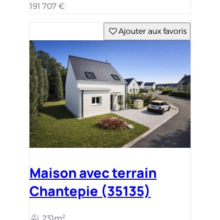
191 707 €
Ajouter aux favoris
Maison avec terrain
Chantepie (35135)
231m²