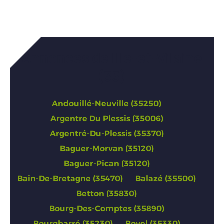
Annonces de Ille-et-Vilaine
(35)
Andouillé-Neuville (35250)
Argentre Du Plessis (35006)
Argentré-Du-Plessis (35370)
Baguer-Morvan (35120)
Baguer-Pican (35120)
Bain-De-Bretagne (35470)
Balazé (35500)
Betton (35830)
Bourg-Des-Comptes (35890)
Bourgbarré (35230)
Bovel (35330)