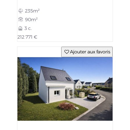
235m²
90m²
3 c.
212 771 €
Ajouter aux favoris