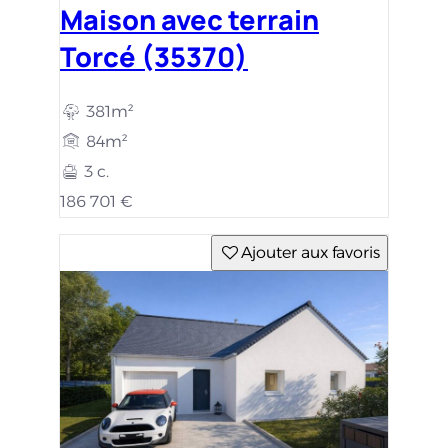
Maison avec terrain
Torcé (35370)
381m²
84m²
3 c.
186 701 €
Ajouter aux favoris