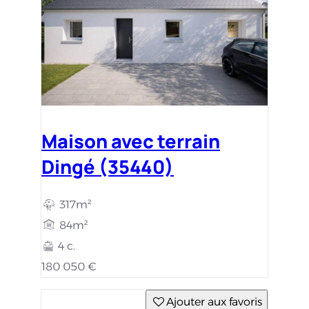
Maison avec terrain
Dingé (35440)
317m²
84m²
4 c.
180 050 €
Ajouter aux favoris