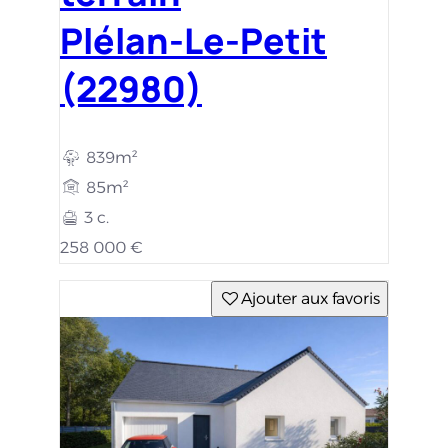
Plélan-Le-Petit
(22980)
839m²
85m²
3 c.
258 000 €
Ajouter aux favoris