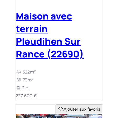
Maison avec
terrain
Pleudihen Sur
Rance (22690)
322m²
73m²
2 c.
227 600 €
Ajouter aux favoris