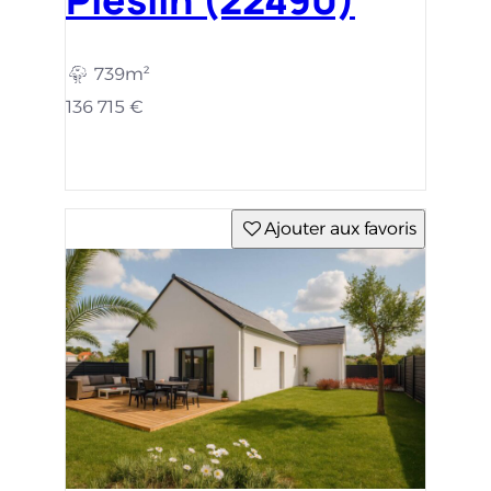
739m²
136 715 €
Ajouter aux favoris