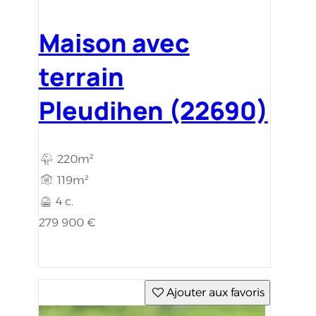
Maison avec
terrain
Pleudihen (22690)
220m²
119m²
4 c.
279 900 €
Ajouter aux favoris