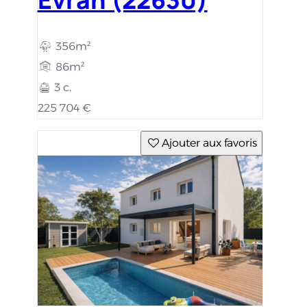
356m²
86m²
3 c.
225 704 €
Ajouter aux favoris