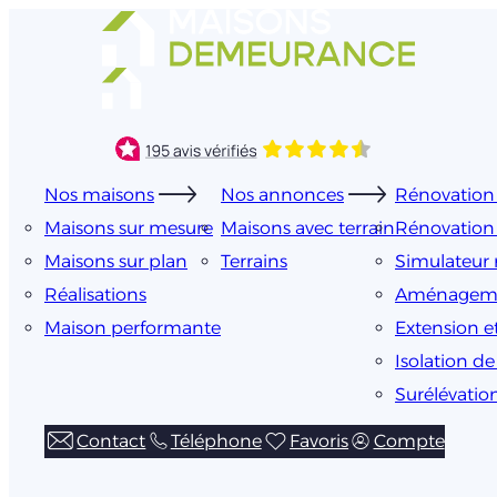
Aller
au
contenu
Nos maisons
Nos annonces
Rénovation 
Maisons sur mesure
Maisons avec terrain
Rénovation
Maisons sur plan
Terrains
Simulateur 
Réalisations
Aménageme
Maison performante
Extension e
Isolation d
Surélévatio
Contact
Téléphone
Favoris
Compte