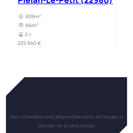
839m²
66m²
2 c.
225 540 €
Vous êtes intéressés par nos
maisons ?
Nos conseillers sont disponibles pour échanger et
donner vie à votre projet.