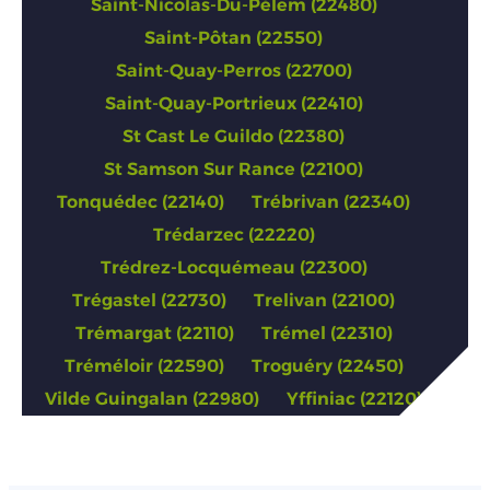
Saint-Nicolas-Du-Pélem (22480)
Saint-Pôtan (22550)
Saint-Quay-Perros (22700)
Saint-Quay-Portrieux (22410)
St Cast Le Guildo (22380)
St Samson Sur Rance (22100)
Tonquédec (22140)
Trébrivan (22340)
Trédarzec (22220)
Trédrez-Locquémeau (22300)
Trégastel (22730)
Trelivan (22100)
Trémargat (22110)
Trémel (22310)
Tréméloir (22590)
Troguéry (22450)
Vilde Guingalan (22980)
Yffiniac (22120)