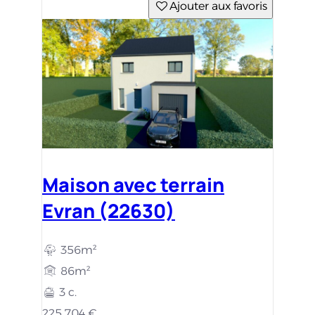
Ajouter aux favoris
Maison avec terrain
Evran (22630)
356m²
86m²
3 c.
225 704 €