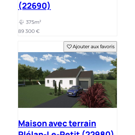
(22690)
375m²
89 300 €
Ajouter aux favoris
Maison avec terrain
Plélan-Le-Petit (22980)