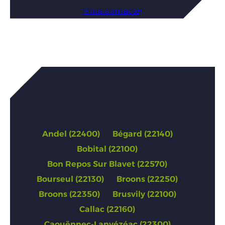
Nous contacter
Annonces de Côtes-d’Armor
(22)
Andel (22400)
Bégard (22140)
Bobital (22100)
Bon Repos Sur Blavet (22570)
Bourseul (22130)
Broons (22250)
Broons (22350)
Brusvily (22100)
Callac (22160)
Caouënnec-Lanvézéac (22300)