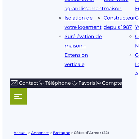
agrandissement
maison
F
Isolation de
Constructeur
C
votre logement
depuis 1987
Y
Surélévation de
C
maison –
N
Extension
C
verticale
L
A
Contact
Téléphone
Favoris
Compte
Accueil
>
Annonces
>
Bretagne
>
Côtes-d’Armor (22)