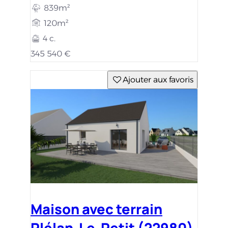
839m²
120m²
4 c.
345 540 €
Ajouter aux favoris
Maison avec terrain
Plélan-Le-Petit (22980)