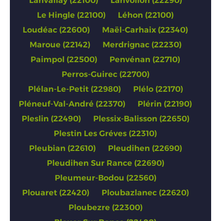
Lanvallay (22100)
Lanvollon (22290)
Le Hingle (22100)
Léhon (22100)
Loudéac (22600)
Maël-Carhaix (22340)
Maroue (22142)
Merdrignac (22230)
Paimpol (22500)
Penvénan (22710)
Perros-Guirec (22700)
Plélan-Le-Petit (22980)
Plélo (22170)
Pléneuf-Val-André (22370)
Plérin (22190)
Pleslin (22490)
Plessix-Balisson (22650)
Plestin Les Gréves (22310)
Pleubian (22610)
Pleudihen (22690)
Pleudihen Sur Rance (22690)
Pleumeur-Bodou (22560)
Plouaret (22420)
Ploubazlanec (22620)
Ploubezre (22300)