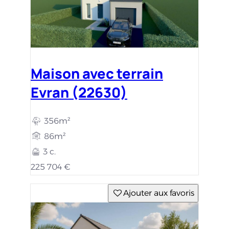
Maison avec terrain
Evran (22630)
356m²
86m²
3 c.
225 704 €
Ajouter aux favoris