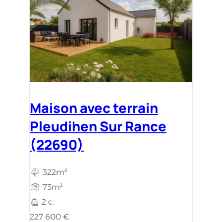
Maison avec terrain
Pleudihen Sur Rance
(22690)
322m²
73m²
2 c.
227 600 €