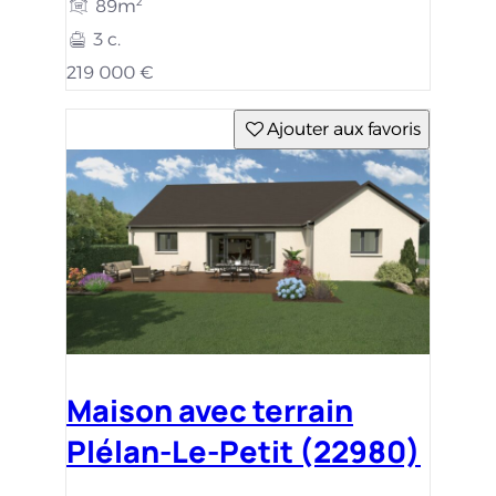
89m²
3 c.
219 000 €
Ajouter aux favoris
Maison avec terrain
Plélan-Le-Petit (22980)