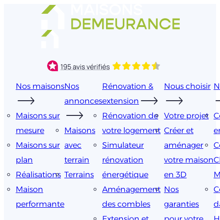
Aller
au
contenu
Nos maisons
Nos
Rénovation &
Nous choisir
N
annonces
extension
Maisons sur
Rénovation de
Votre projet
C
mesure
Maisons
votre logement
Créer et
e
Maisons sur
avec
Simulateur
aménager
C
plan
terrain
rénovation
votre maison
C
Réalisations
Terrains
énergétique
en 3D
M
Maison
Aménagement
Nos
C
performante
des combles
garanties
d
Extension et
pour votre
H