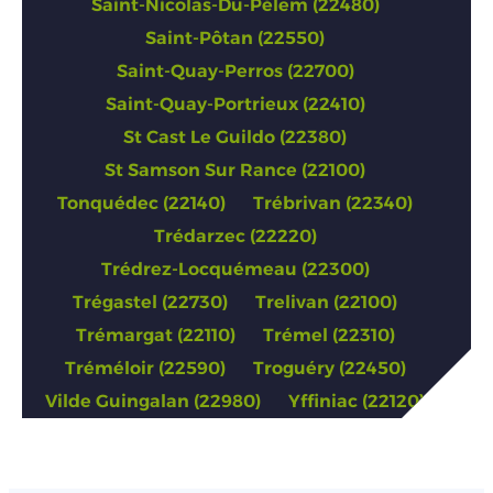
Saint-Nicolas-Du-Pélem (22480)
Saint-Pôtan (22550)
Saint-Quay-Perros (22700)
Saint-Quay-Portrieux (22410)
St Cast Le Guildo (22380)
St Samson Sur Rance (22100)
Tonquédec (22140)
Trébrivan (22340)
Trédarzec (22220)
Trédrez-Locquémeau (22300)
Trégastel (22730)
Trelivan (22100)
Trémargat (22110)
Trémel (22310)
Tréméloir (22590)
Troguéry (22450)
Vilde Guingalan (22980)
Yffiniac (22120)