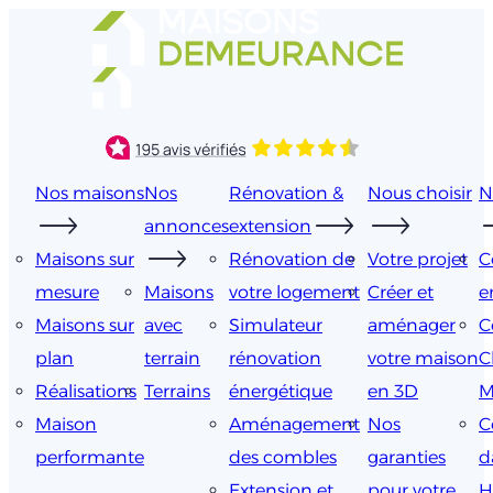
Aller
au
contenu
Nos maisons
Nos
Rénovation &
Nous choisir
N
annonces
extension
Maisons sur
Rénovation de
Votre projet
C
mesure
Maisons
votre logement
Créer et
e
Maisons sur
avec
Simulateur
aménager
C
plan
terrain
rénovation
votre maison
C
Réalisations
Terrains
énergétique
en 3D
M
Maison
Aménagement
Nos
C
performante
des combles
garanties
d
Extension et
pour votre
H