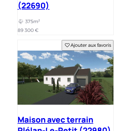
(22690)
375m²
89 300 €
Ajouter aux favoris
Maison avec terrain
Plélan-Le-Petit (22980)