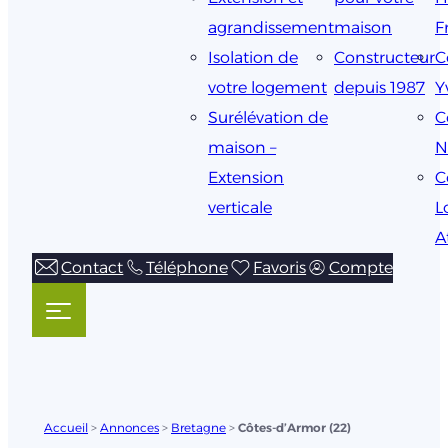
agrandissement
maison
F
Isolation de
Constructeur
C
votre logement
depuis 1987
Y
Surélévation de
C
maison –
N
Extension
C
verticale
L
A
Contact
Téléphone
Favoris
Compte
Accueil
>
Annonces
>
Bretagne
>
Côtes-d’Armor (22)