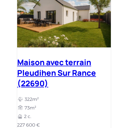
Maison avec terrain
Pleudihen Sur Rance
(22690)
322m²
73m²
2 c.
227 600 €