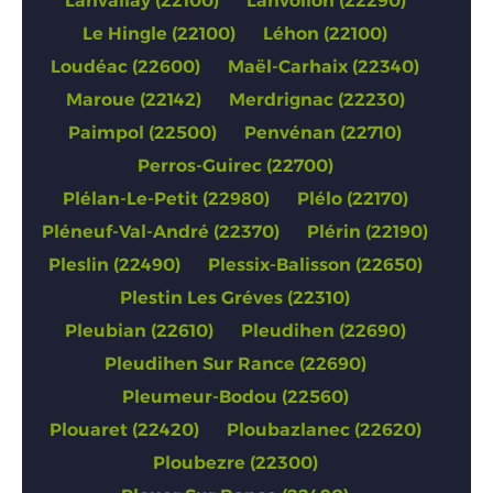
Lanvallay (22100)
Lanvollon (22290)
Le Hingle (22100)
Léhon (22100)
Loudéac (22600)
Maël-Carhaix (22340)
Maroue (22142)
Merdrignac (22230)
Paimpol (22500)
Penvénan (22710)
Perros-Guirec (22700)
Plélan-Le-Petit (22980)
Plélo (22170)
Pléneuf-Val-André (22370)
Plérin (22190)
Pleslin (22490)
Plessix-Balisson (22650)
Plestin Les Gréves (22310)
Pleubian (22610)
Pleudihen (22690)
Pleudihen Sur Rance (22690)
Pleumeur-Bodou (22560)
Plouaret (22420)
Ploubazlanec (22620)
Ploubezre (22300)