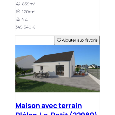
839m²
120m²
4 c.
345 540 €
Ajouter aux favoris
Maison avec terrain
Plélan-Le-Petit (22980)