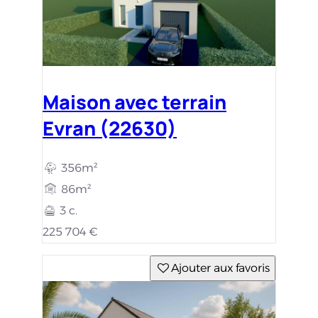
Maison avec terrain
Evran (22630)
356m²
86m²
3 c.
225 704 €
Ajouter aux favoris