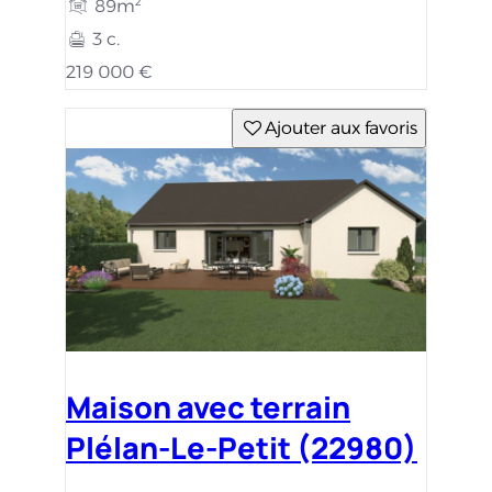
89m²
3 c.
219 000 €
Ajouter aux favoris
Maison avec terrain
Plélan-Le-Petit (22980)