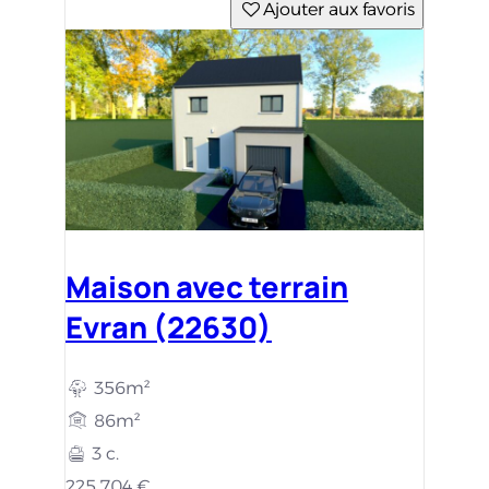
Ajouter aux favoris
Maison avec terrain
Evran (22630)
356m²
86m²
3 c.
225 704 €