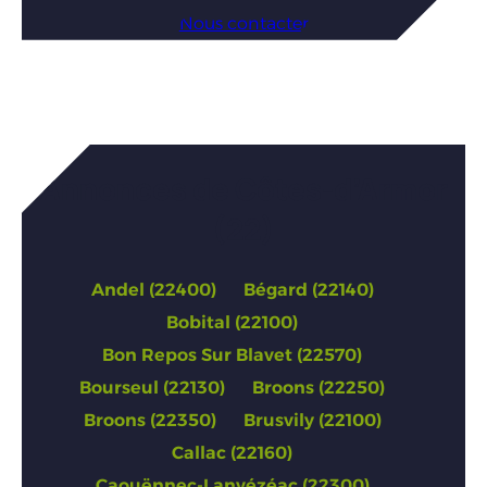
Nous contacter
Annonces de Côtes-d’Armor
(22)
Andel (22400)
Bégard (22140)
Bobital (22100)
Bon Repos Sur Blavet (22570)
Bourseul (22130)
Broons (22250)
Broons (22350)
Brusvily (22100)
Callac (22160)
Caouënnec-Lanvézéac (22300)