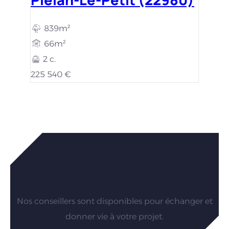
839m²
66m²
2 c.
225 540 €
Vous êtes intéressés par nos
maisons ?
Nos conseillers sont disponibles pour échanger et
donner vie à votre projet.