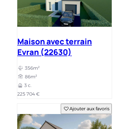
Maison avec terrain
Evran (22630)
356m²
86m²
3 c.
225 704 €
Ajouter aux favoris