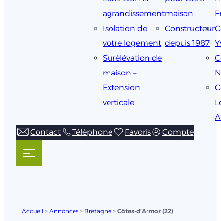
agrandissement
maison
F
Isolation de
Constructeur
C
votre logement
depuis 1987
Y
Surélévation de
C
maison –
N
Extension
C
verticale
L
A
Contact
Téléphone
Favoris
Compte
Accueil
>
Annonces
>
Bretagne
>
Côtes-d’Armor (22)