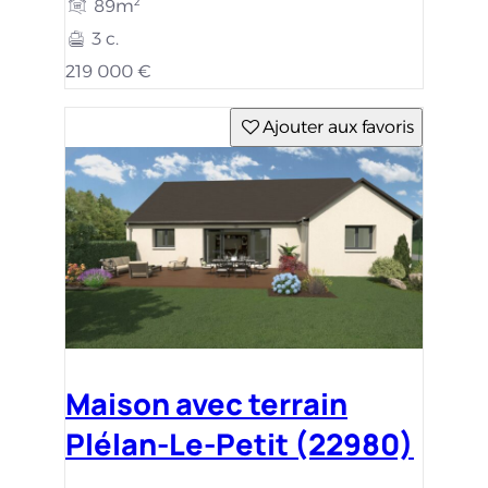
89m²
3 c.
219 000 €
Ajouter aux favoris
Maison avec terrain
Plélan-Le-Petit (22980)