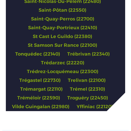
Saint-Nicolas-Du-Pélem (22480)
Saint-Pôtan (22550)
Saint-Quay-Perros (22700)
Saint-Quay-Portrieux (22410)
St Cast Le Guildo (22380)
St Samson Sur Rance (22100)
Tonquédec (22140)
Trébrivan (22340)
Trédarzec (22220)
Trédrez-Locquémeau (22300)
Trégastel (22730)
Trelivan (22100)
Trémargat (22110)
Trémel (22310)
Tréméloir (22590)
Troguéry (22450)
Vilde Guingalan (22980)
Yffiniac (22120)