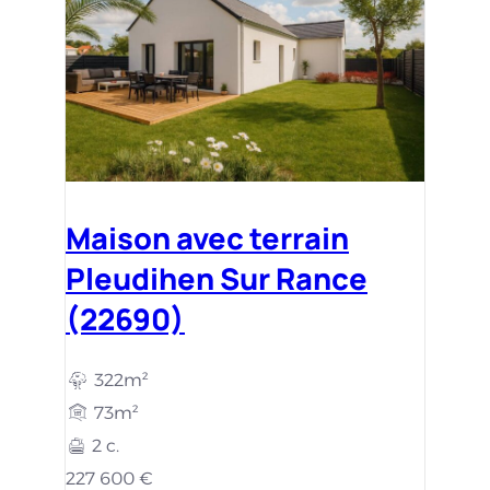
Maison avec terrain
Pleudihen Sur Rance
(22690)
322m²
73m²
2 c.
227 600 €