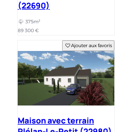
(22690)
375m²
89 300 €
Ajouter aux favoris
Maison avec terrain
Plélan-Le-Petit (22980)