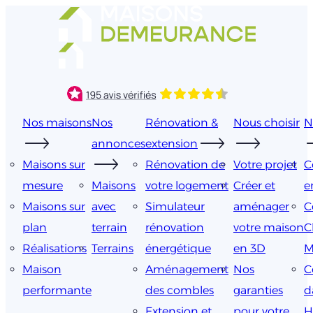
Aller
au
contenu
Nos maisons
Nos
Rénovation &
Nous choisir
N
annonces
extension
Maisons sur
Rénovation de
Votre projet
C
mesure
Maisons
votre logement
Créer et
e
Maisons sur
avec
Simulateur
aménager
C
plan
terrain
rénovation
votre maison
C
Réalisations
Terrains
énergétique
en 3D
M
Maison
Aménagement
Nos
C
performante
des combles
garanties
d
Extension et
pour votre
H