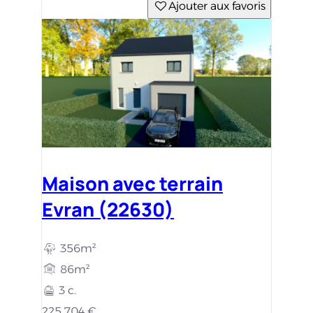
Ajouter aux favoris
Maison avec terrain
Evran (22630)
356m²
86m²
3 c.
225 704 €