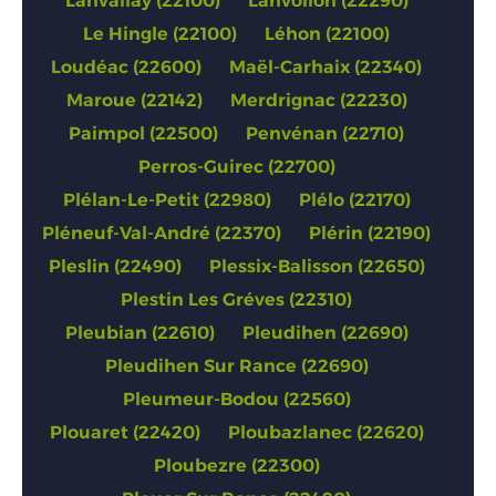
Lanvallay (22100)
Lanvollon (22290)
Le Hingle (22100)
Léhon (22100)
Loudéac (22600)
Maël-Carhaix (22340)
Maroue (22142)
Merdrignac (22230)
Paimpol (22500)
Penvénan (22710)
Perros-Guirec (22700)
Plélan-Le-Petit (22980)
Plélo (22170)
Pléneuf-Val-André (22370)
Plérin (22190)
Pleslin (22490)
Plessix-Balisson (22650)
Plestin Les Gréves (22310)
Pleubian (22610)
Pleudihen (22690)
Pleudihen Sur Rance (22690)
Pleumeur-Bodou (22560)
Plouaret (22420)
Ploubazlanec (22620)
Ploubezre (22300)