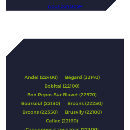
Nous contacter
Annonces de Côtes-d’Armor
(22)
Andel (22400)
Bégard (22140)
Bobital (22100)
Bon Repos Sur Blavet (22570)
Bourseul (22130)
Broons (22250)
Broons (22350)
Brusvily (22100)
Callac (22160)
Caouënnec-Lanvézéac (22300)