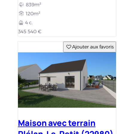
839m²
120m²
4 c.
345 540 €
Ajouter aux favoris
Maison avec terrain
Plélan-Le-Petit (22980)