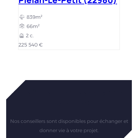
839m²
66m²
2 c.
225 540 €
Vous êtes intéressés par nos
maisons ?
Nos conseillers sont disponibles pour échanger et
donner vie à votre projet.