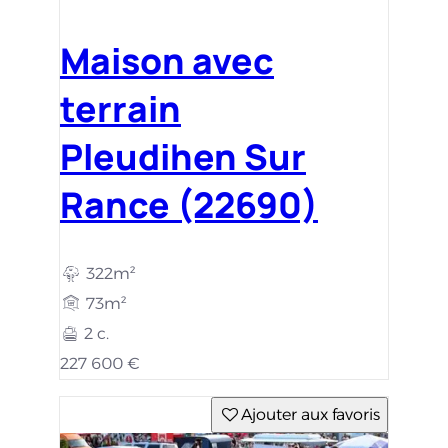
Maison avec
terrain
Pleudihen Sur
Rance (22690)
322m²
73m²
2 c.
227 600 €
Ajouter aux favoris