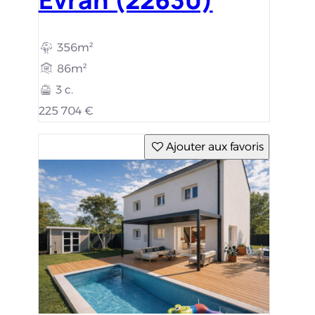
356m²
86m²
3 c.
225 704 €
Ajouter aux favoris