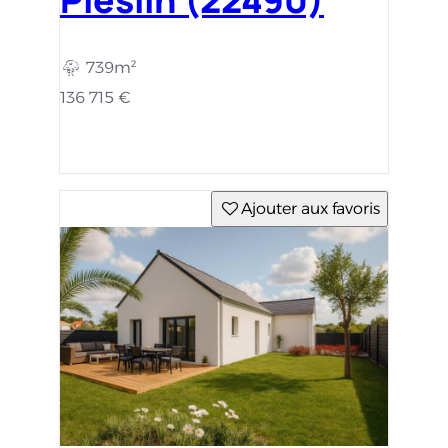
739m²
136 715 €
Ajouter aux favoris