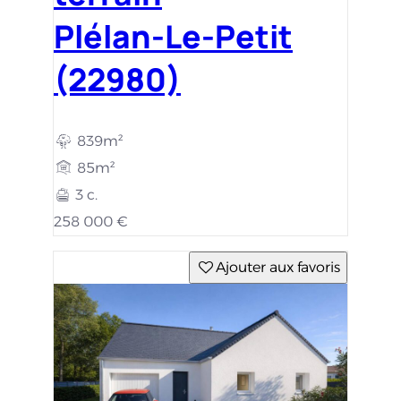
Plélan-Le-Petit
(22980)
839m²
85m²
3 c.
258 000 €
Ajouter aux favoris