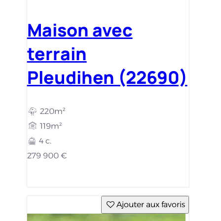
Maison avec
terrain
Pleudihen (22690)
220m²
119m²
4 c.
279 900 €
Ajouter aux favoris