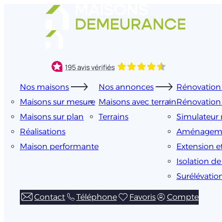
Aller
au
contenu
Nos maisons
Nos annonces
Rénovation 
Maisons sur mesure
Maisons avec terrain
Rénovation
Maisons sur plan
Terrains
Simulateur 
Réalisations
Aménageme
Maison performante
Extension e
Isolation d
Surélévatio
Contact
Téléphone
Favoris
Compte