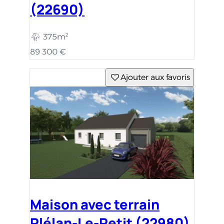
(22690)
375m²
89 300 €
Ajouter aux favoris
Maison avec terrain
Plélan-Le-Petit (22980)