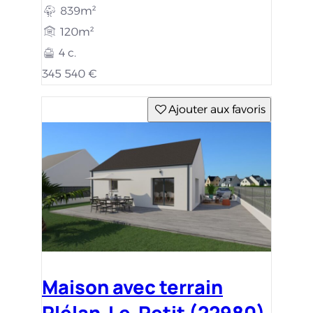
839m²
120m²
4 c.
345 540 €
Ajouter aux favoris
Maison avec terrain
Plélan-Le-Petit (22980)