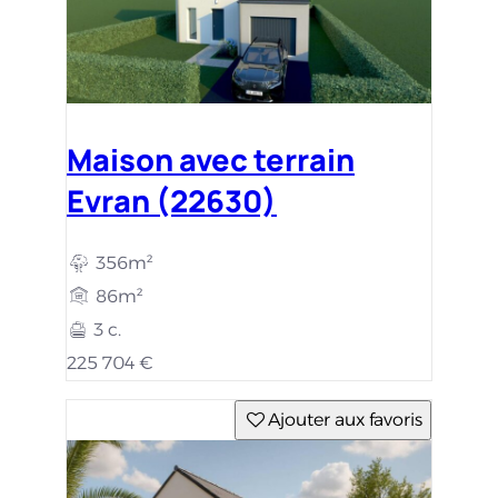
Maison avec terrain
Evran (22630)
356m²
86m²
3 c.
225 704 €
Ajouter aux favoris