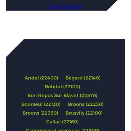
Nous contacter
Annonces de Côtes-d’Armor
(22)
Andel (22400)
Bégard (22140)
Bobital (22100)
Bon Repos Sur Blavet (22570)
Bourseul (22130)
Broons (22250)
Broons (22350)
Brusvily (22100)
Callac (22160)
Caouënnec-Lanvézéac (22300)