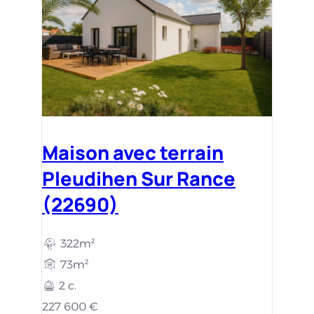
Maison avec terrain
Pleudihen Sur Rance
(22690)
322m²
73m²
2 c.
227 600 €