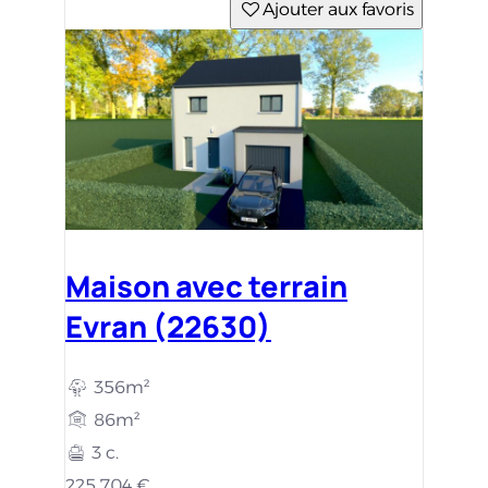
Ajouter aux favoris
Maison avec terrain
Evran (22630)
356m²
86m²
3 c.
225 704 €