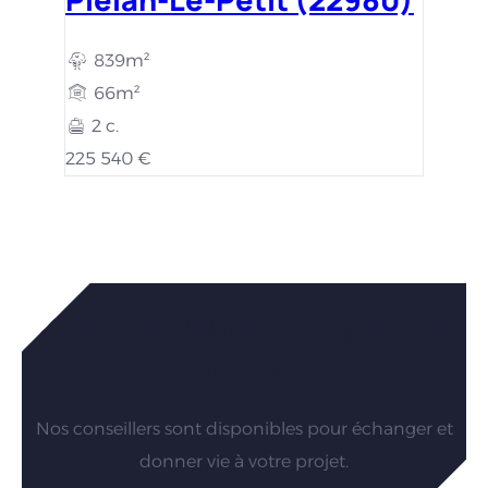
839m²
66m²
2 c.
225 540 €
Vous êtes intéressés par nos
maisons ?
Nos conseillers sont disponibles pour échanger et
donner vie à votre projet.