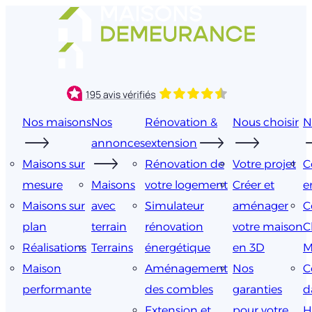
Aller
au
contenu
Nos maisons
Nos
Rénovation &
Nous choisir
N
annonces
extension
Maisons sur
Rénovation de
Votre projet
C
mesure
Maisons
votre logement
Créer et
e
Maisons sur
avec
Simulateur
aménager
C
plan
terrain
rénovation
votre maison
C
Réalisations
Terrains
énergétique
en 3D
M
Maison
Aménagement
Nos
C
performante
des combles
garanties
d
Extension et
pour votre
H