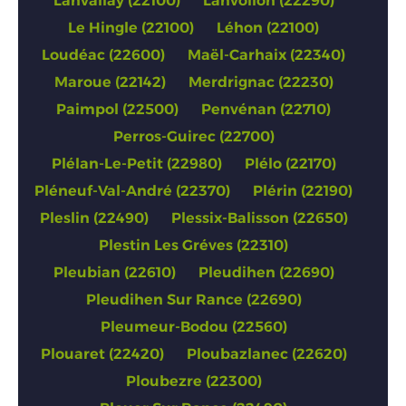
Lanvallay (22100)
Lanvollon (22290)
Le Hingle (22100)
Léhon (22100)
Loudéac (22600)
Maël-Carhaix (22340)
Maroue (22142)
Merdrignac (22230)
Paimpol (22500)
Penvénan (22710)
Perros-Guirec (22700)
Plélan-Le-Petit (22980)
Plélo (22170)
Pléneuf-Val-André (22370)
Plérin (22190)
Pleslin (22490)
Plessix-Balisson (22650)
Plestin Les Gréves (22310)
Pleubian (22610)
Pleudihen (22690)
Pleudihen Sur Rance (22690)
Pleumeur-Bodou (22560)
Plouaret (22420)
Ploubazlanec (22620)
Ploubezre (22300)