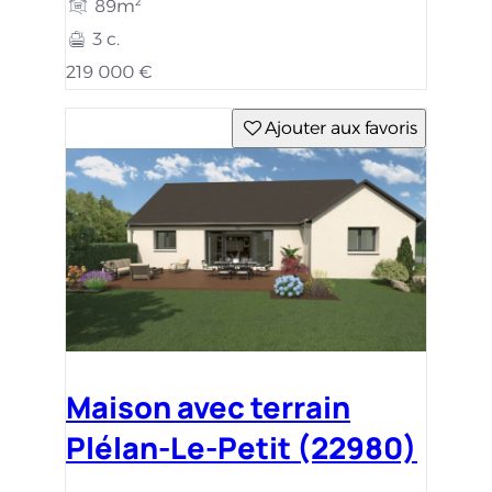
89m²
3 c.
219 000 €
Ajouter aux favoris
Maison avec terrain
Plélan-Le-Petit (22980)