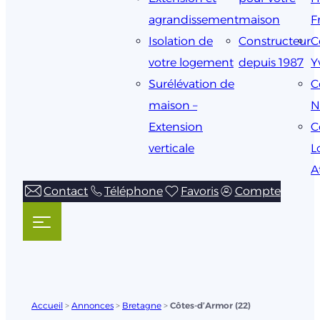
agrandissement
maison
F
Isolation de
Constructeur
C
votre logement
depuis 1987
Y
Surélévation de
C
maison –
N
Extension
C
verticale
L
A
Contact
Téléphone
Favoris
Compte
Accueil
>
Annonces
>
Bretagne
>
Côtes-d’Armor (22)