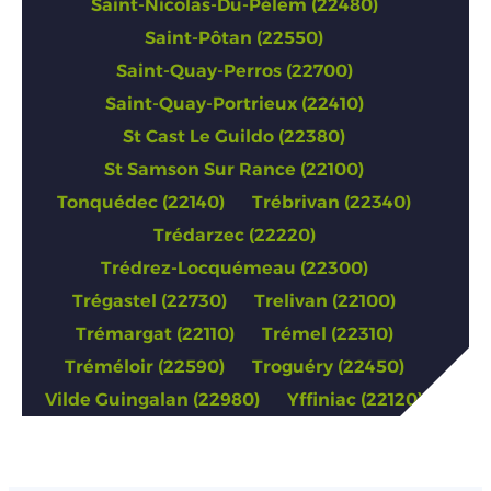
Saint-Nicolas-Du-Pélem (22480)
Saint-Pôtan (22550)
Saint-Quay-Perros (22700)
Saint-Quay-Portrieux (22410)
St Cast Le Guildo (22380)
St Samson Sur Rance (22100)
Tonquédec (22140)
Trébrivan (22340)
Trédarzec (22220)
Trédrez-Locquémeau (22300)
Trégastel (22730)
Trelivan (22100)
Trémargat (22110)
Trémel (22310)
Tréméloir (22590)
Troguéry (22450)
Vilde Guingalan (22980)
Yffiniac (22120)