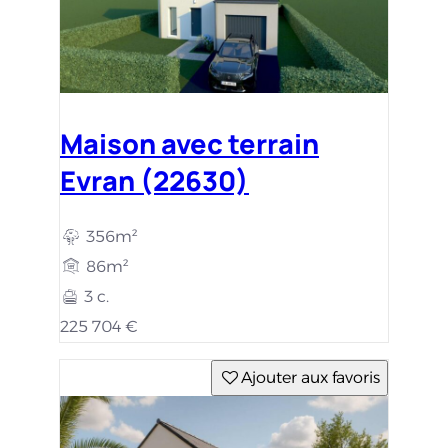
Maison avec terrain
Evran (22630)
356m²
86m²
3 c.
225 704 €
Ajouter aux favoris