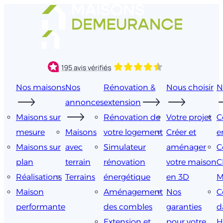
Aller
au
contenu
Nos maisons
Nos
Rénovation &
Nous choisir
N
annonces
extension
Maisons sur
Rénovation de
Votre projet
C
mesure
Maisons
votre logement
Créer et
e
Maisons sur
avec
Simulateur
aménager
C
plan
terrain
rénovation
votre maison
C
Réalisations
Terrains
énergétique
en 3D
M
Maison
Aménagement
Nos
C
performante
des combles
garanties
d
Extension et
pour votre
H