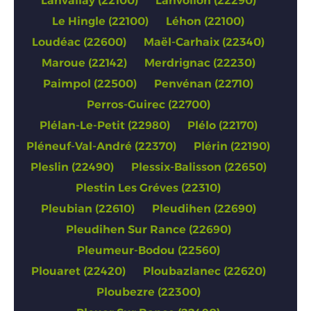
Lanvallay (22100)
Lanvollon (22290)
Le Hingle (22100)
Léhon (22100)
Loudéac (22600)
Maël-Carhaix (22340)
Maroue (22142)
Merdrignac (22230)
Paimpol (22500)
Penvénan (22710)
Perros-Guirec (22700)
Plélan-Le-Petit (22980)
Plélo (22170)
Pléneuf-Val-André (22370)
Plérin (22190)
Pleslin (22490)
Plessix-Balisson (22650)
Plestin Les Gréves (22310)
Pleubian (22610)
Pleudihen (22690)
Pleudihen Sur Rance (22690)
Pleumeur-Bodou (22560)
Plouaret (22420)
Ploubazlanec (22620)
Ploubezre (22300)