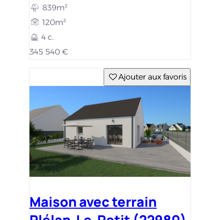
839m²
120m²
4 c.
345 540 €
Ajouter aux favoris
Maison avec terrain
Plélan-Le-Petit (22980)