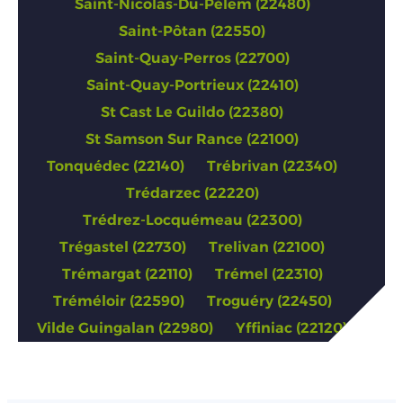
Saint-Nicolas-Du-Pélem (22480)
Saint-Pôtan (22550)
Saint-Quay-Perros (22700)
Saint-Quay-Portrieux (22410)
St Cast Le Guildo (22380)
St Samson Sur Rance (22100)
Tonquédec (22140)
Trébrivan (22340)
Trédarzec (22220)
Trédrez-Locquémeau (22300)
Trégastel (22730)
Trelivan (22100)
Trémargat (22110)
Trémel (22310)
Tréméloir (22590)
Troguéry (22450)
Vilde Guingalan (22980)
Yffiniac (22120)