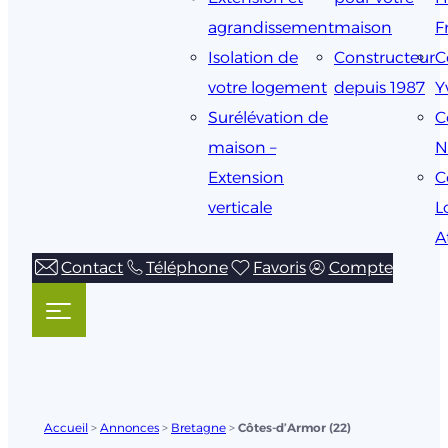
agrandissement
maison
F
Isolation de
Constructeur
C
votre logement
depuis 1987
Y
Surélévation de
C
maison –
N
Extension
C
verticale
L
A
Contact
Téléphone
Favoris
Compte
Accueil
>
Annonces
>
Bretagne
>
Côtes-d’Armor (22)