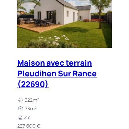
Maison avec terrain
Pleudihen Sur Rance
(22690)
322m²
73m²
2 c.
227 600 €