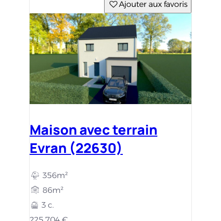
Ajouter aux favoris
Maison avec terrain
Evran (22630)
356m²
86m²
3 c.
225 704 €