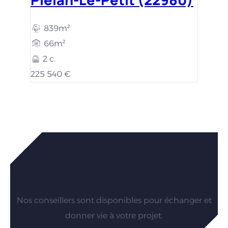
839m²
66m²
2 c.
225 540 €
Vous êtes intéressés par nos
maisons ?
Nos conseillers sont disponibles pour échanger et
donner vie à votre projet.