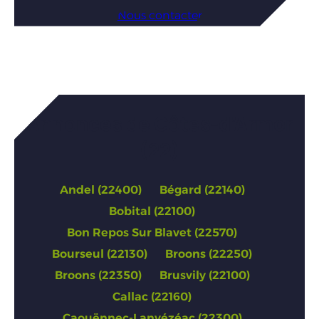
Nous contacter
Annonces de Côtes-d’Armor
(22)
Andel (22400)
Bégard (22140)
Bobital (22100)
Bon Repos Sur Blavet (22570)
Bourseul (22130)
Broons (22250)
Broons (22350)
Brusvily (22100)
Callac (22160)
Caouënnec-Lanvézéac (22300)