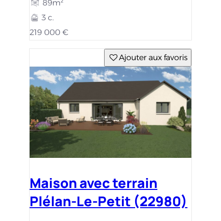
89m²
3 c.
219 000 €
Ajouter aux favoris
Maison avec terrain
Plélan-Le-Petit (22980)