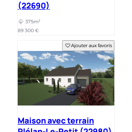
(22690)
375m²
89 300 €
Ajouter aux favoris
Maison avec terrain
Plélan-Le-Petit (22980)