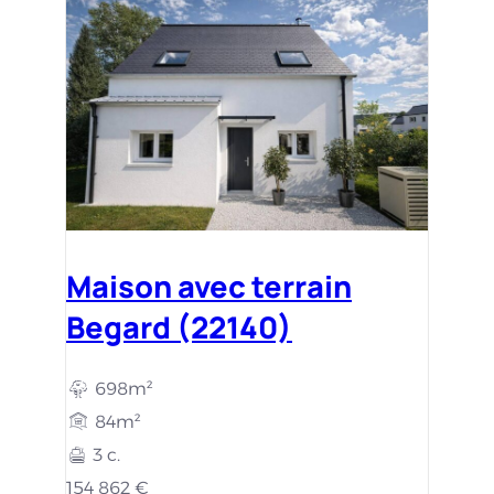
Maison avec terrain
Begard (22140)
698m²
84m²
3 c.
154 862 €