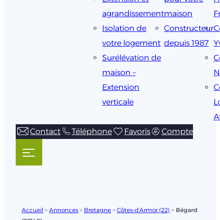
agrandissement
maison
F
Isolation de
Constructeur
C
votre logement
depuis 1987
Y
Surélévation de
C
maison –
N
Extension
C
verticale
L
A
Contact
Téléphone
Favoris
Compte
Accueil
>
Annonces
>
Bretagne
>
Côtes-d’Armor (22)
>
Bégard