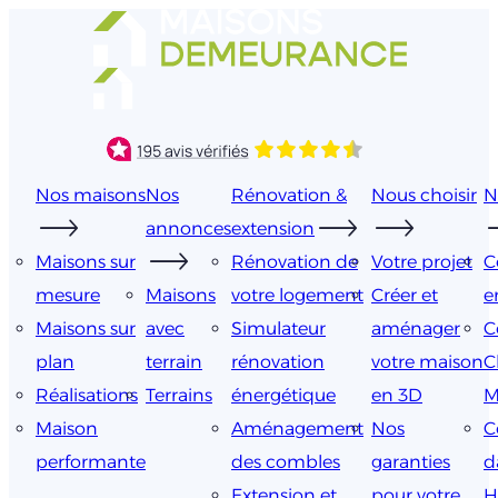
Aller
au
contenu
Nos maisons
Nos
Rénovation &
Nous choisir
N
annonces
extension
Maisons sur
Rénovation de
Votre projet
C
mesure
Maisons
votre logement
Créer et
e
Maisons sur
avec
Simulateur
aménager
C
plan
terrain
rénovation
votre maison
C
Réalisations
Terrains
énergétique
en 3D
M
Maison
Aménagement
Nos
C
performante
des combles
garanties
d
Extension et
pour votre
H