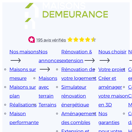
Aller
au
contenu
Nos maisons
Nos
Rénovation &
Nous choisir
N
annonces
extension
Maisons sur
Rénovation de
Votre projet
C
mesure
Maisons
votre logement
Créer et
e
Maisons sur
avec
Simulateur
aménager
C
plan
terrain
rénovation
votre maison
C
Réalisations
Terrains
énergétique
en 3D
M
Maison
Aménagement
Nos
C
performante
des combles
garanties
d
Extension et
pour votre
H