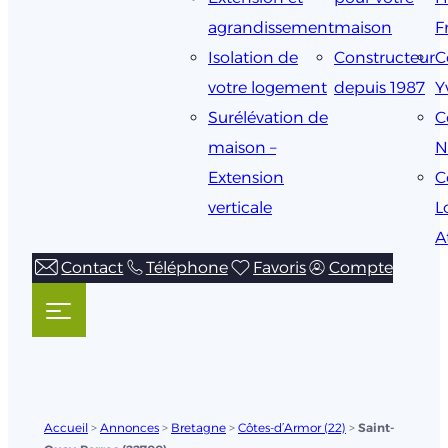
agrandissement
maison
F
Isolation de
Constructeur
C
votre logement
depuis 1987
Y
Surélévation de
C
maison –
N
Extension
C
verticale
L
A
Contact
Téléphone
Favoris
Compte
Accueil
>
Annonces
>
Bretagne
>
Côtes-d’Armor (22)
>
Saint-