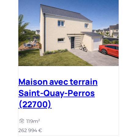
Maison avec terrain
Saint-Quay-Perros
(22700)
119m²
262 994 €