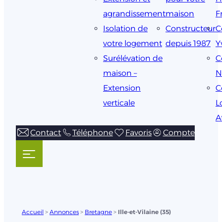
agrandissement
maison
F
Isolation de
Constructeur
C
votre logement
depuis 1987
Y
Surélévation de
C
maison –
N
Extension
C
verticale
L
A
Contact
Téléphone
Favoris
Compte
Accueil
>
Annonces
>
Bretagne
>
Ille-et-Vilaine (35)