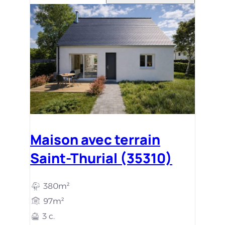
Maison avec terrain
Saint-Thurial (35310)
380m²
97m²
3 c.