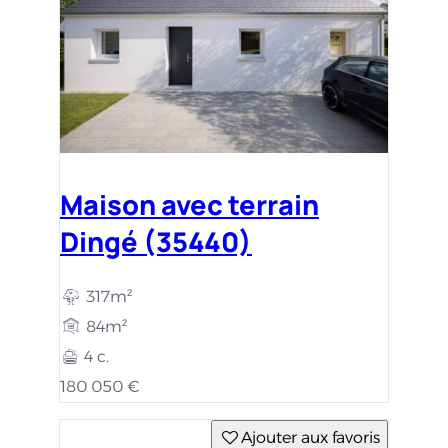
Maison avec terrain
Dingé (35440)
317m²
84m²
4 c.
180 050 €
Ajouter aux favoris