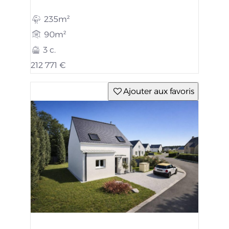
235m²
90m²
3 c.
212 771 €
Ajouter aux favoris