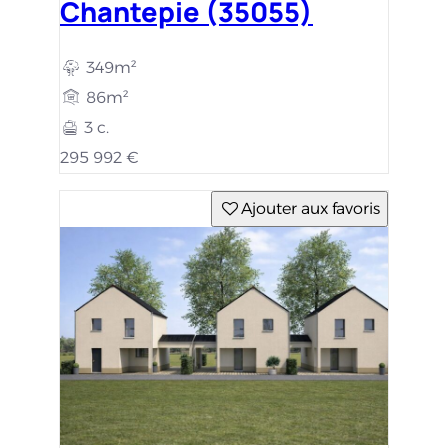
Chantepie (35055)
349m²
86m²
3 c.
295 992 €
Ajouter aux favoris