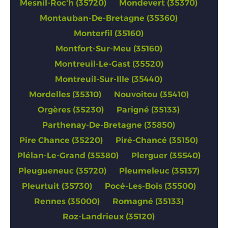
Mesnil-Roc'h (35720)
Mondevert (35370)
Montauban-De-Bretagne (35360)
Monterfil (35160)
Montfort-Sur-Meu (35160)
Montreuil-Le-Gast (35520)
Montreuil-Sur-Ille (35440)
Mordelles (35310)
Nouvoitou (35410)
Orgères (35230)
Parigné (35133)
Parthenay-De-Bretagne (35850)
Pire Chance (35220)
Piré-Chancé (35150)
Plélan-Le-Grand (35380)
Plerguer (35540)
Pleugueneuc (35720)
Pleumeleuc (35137)
Pleurtuit (35730)
Pocé-Les-Bois (35500)
Rennes (35000)
Romagné (35133)
Roz-Landrieux (35120)