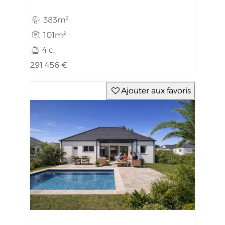
383m²
101m²
4 c.
291 456 €
Ajouter aux favoris