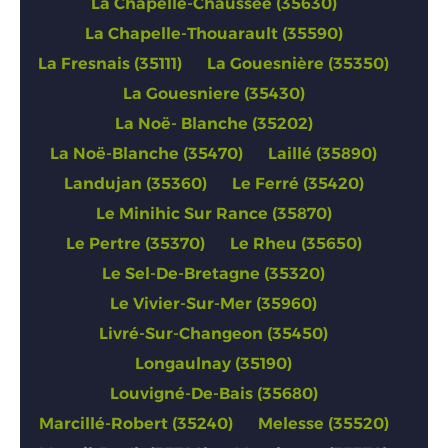
La Chapelle-Chaussée (35630)
La Chapelle-Thouarault (35590)
La Fresnais (35111)
La Gouesnière (35350)
La Gouesniere (35430)
La Noë- Blanche (35202)
La Noë-Blanche (35470)
Laillé (35890)
Landujan (35360)
Le Ferré (35420)
Le Minihic Sur Rance (35870)
Le Pertre (35370)
Le Rheu (35650)
Le Sel-De-Bretagne (35320)
Le Vivier-Sur-Mer (35960)
Livré-Sur-Changeon (35450)
Longaulnay (35190)
Louvigné-De-Bais (35680)
Marcillé-Robert (35240)
Melesse (35520)