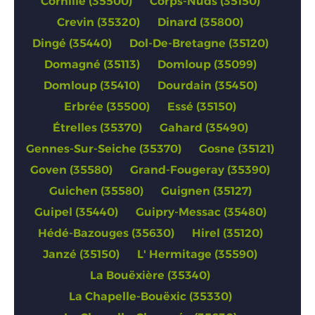
Cornillé (35500)
Corps-Nuds (35150)
Crevin (35320)
Dinard (35800)
Dingé (35440)
Dol-De-Bretagne (35120)
Domagné (35113)
Domloup (35099)
Domloup (35410)
Dourdain (35450)
Erbrée (35500)
Essé (35150)
Étrelles (35370)
Gahard (35490)
Gennes-Sur-Seiche (35370)
Gosne (35121)
Goven (35580)
Grand-Fougeray (35390)
Guichen (35580)
Guignen (35127)
Guipel (35440)
Guipry-Messac (35480)
Hédé-Bazouges (35630)
Hirel (35120)
Janzé (35150)
L' Hermitage (35590)
La Bouëxière (35340)
La Chapelle-Bouëxic (35330)