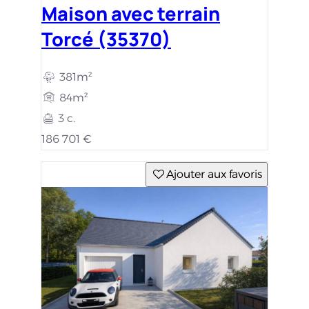
Maison avec terrain
Torcé (35370)
381m²
84m²
3 c.
186 701 €
Ajouter aux favoris