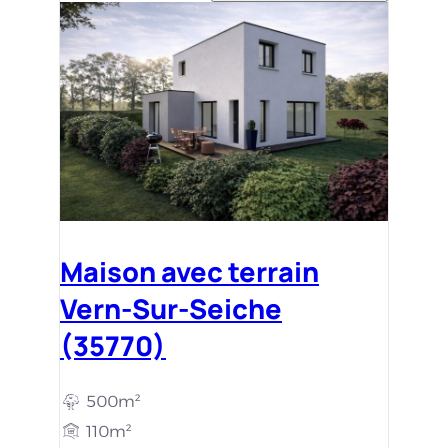
Maison avec terrain
Vern-Sur-Seiche
(35770)
500m²
110m²