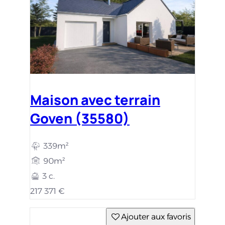
Maison avec terrain
Goven (35580)
339m²
90m²
3 c.
217 371 €
Ajouter aux favoris