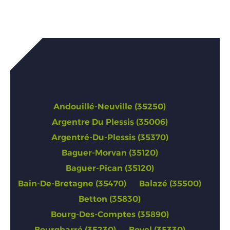
Annonces de Ille-et-Vilaine
(35)
Andouillé-Neuville (35250)
Argentre Du Plessis (35006)
Argentré-Du-Plessis (35370)
Baguer-Morvan (35120)
Baguer-Pican (35120)
Bain-De-Bretagne (35470)
Balazé (35500)
Betton (35830)
Bourg-Des-Comptes (35890)
Bourgbarré (35230)
Bovel (35330)