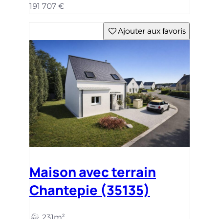
191 707 €
Ajouter aux favoris
Maison avec terrain
Chantepie (35135)
231m²