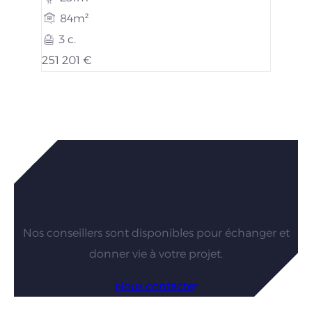
84m²
3 c.
251 201 €
Vous êtes intéressés par nos
maisons ?
Nos conseillers sont disponibles pour échanger et
donner vie à votre projet.
Nous contacter