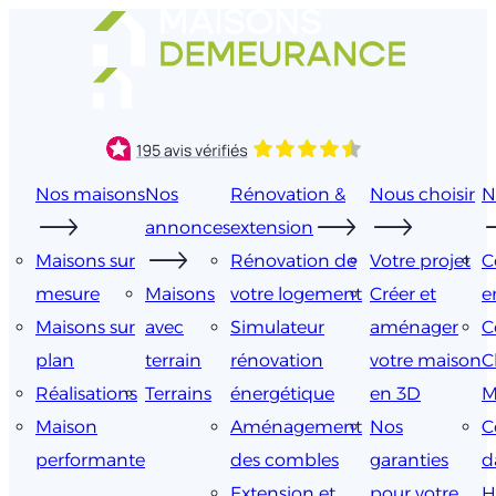
Aller
au
contenu
Nos maisons
Nos
Rénovation &
Nous choisir
N
annonces
extension
Maisons sur
Rénovation de
Votre projet
C
mesure
Maisons
votre logement
Créer et
e
Maisons sur
avec
Simulateur
aménager
C
plan
terrain
rénovation
votre maison
C
Réalisations
Terrains
énergétique
en 3D
M
Maison
Aménagement
Nos
C
performante
des combles
garanties
d
Extension et
pour votre
H