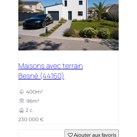
Maisons avec terrain
Besné (44160)
400m²
96m²
2 c.
230 000 €
Ajouter aux favoris