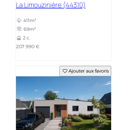
La Limouzinière (44310)
411m²
69m²
2 c.
207 990 €
Ajouter aux favoris