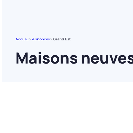
Accueil
>
Annonces
>
Grand Est
Maisons neuves 