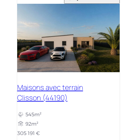
Maisons avec terrain
Clisson (44190)
545m²
92m²
305 191 €