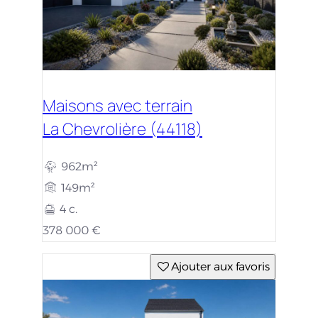
Maisons avec terrain
La Chevrolière (44118)
962m²
149m²
4 c.
378 000 €
Ajouter aux favoris