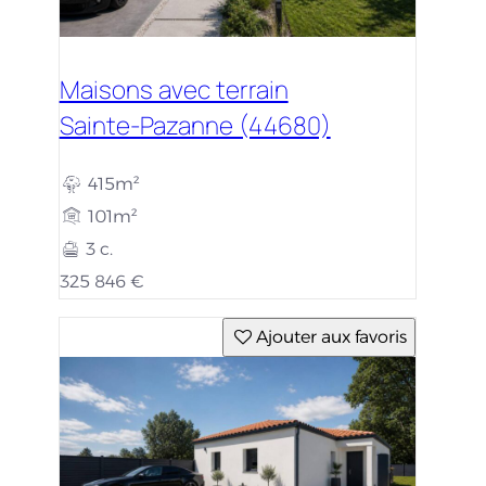
Maisons avec terrain
Sainte-Pazanne (44680)
415m²
101m²
3 c.
325 846 €
Ajouter aux favoris