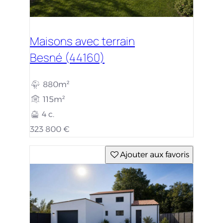
Maisons avec terrain
Besné (44160)
880m²
115m²
4 c.
323 800 €
Ajouter aux favoris