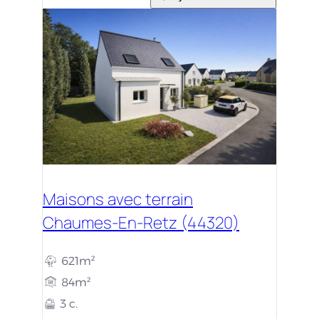
Maisons avec terrain
Chaumes-En-Retz (44320)
621m²
84m²
3 c.