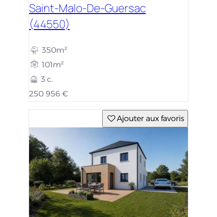
Saint-Malo-De-Guersac
(44550)
350m²
101m²
3 c.
250 956 €
Ajouter aux favoris