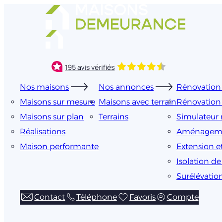
Aller
au
contenu
Nos maisons
Nos annonces
Rénovation 
Maisons sur mesure
Maisons avec terrain
Rénovation
Maisons sur plan
Terrains
Simulateur 
Réalisations
Aménageme
Maison performante
Extension e
Isolation d
Surélévatio
Contact
Téléphone
Favoris
Compte