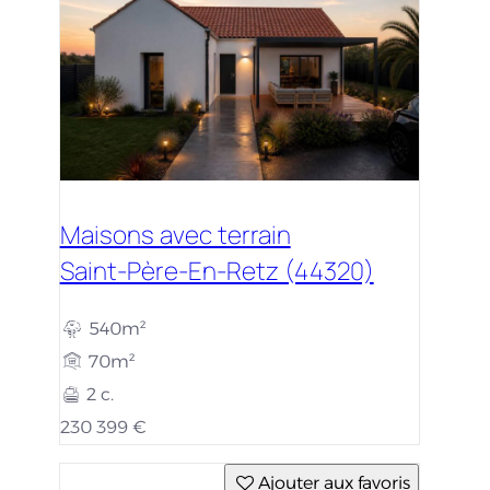
Maisons avec terrain
Saint-Père-En-Retz (44320)
540m²
70m²
2 c.
230 399 €
Ajouter aux favoris