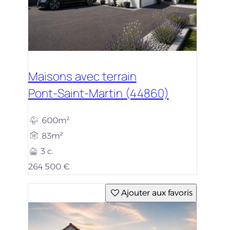
Maisons avec terrain
Pont-Saint-Martin (44860)
600m²
83m²
3 c.
264 500 €
Ajouter aux favoris