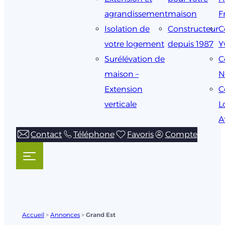
agrandissement
maison
F
Isolation de
Constructeur
C
votre logement
depuis 1987
Y
Surélévation de
C
maison –
N
Extension
C
verticale
L
A
Contact
Téléphone
Favoris
Compte
Accueil
>
Annonces
>
Grand Est