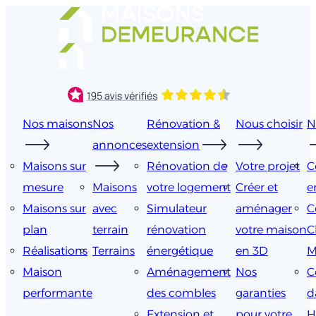
Aller
au
contenu
Nos maisons
Nos
Rénovation &
Nous choisir
N
annonces
extension
Maisons sur
Rénovation de
Votre projet
C
mesure
Maisons
votre logement
Créer et
e
Maisons sur
avec
Simulateur
aménager
C
plan
terrain
rénovation
votre maison
C
Réalisations
Terrains
énergétique
en 3D
M
Maison
Aménagement
Nos
C
performante
des combles
garanties
d
Extension et
pour votre
H