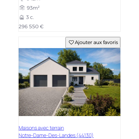
93m²
3 c.
296 550 €
Ajouter aux favoris
Maisons avec terrain
Notre-Dame-Des-Landes (44130)