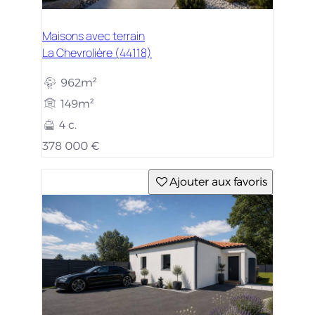
Maisons avec terrain
La Chevrolière (44118)
962m²
149m²
4 c.
378 000 €
Ajouter aux favoris