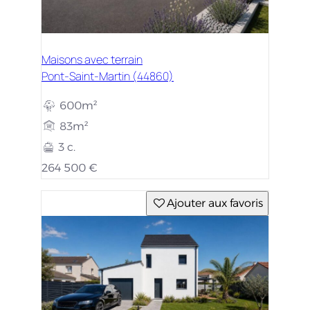
Maisons avec terrain
Pont-Saint-Martin (44860)
600m²
83m²
3 c.
264 500 €
Ajouter aux favoris