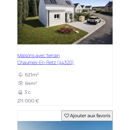
Maisons avec terrain
Chaumes-En-Retz (44320)
621m²
84m²
3 c.
211 000 €
Ajouter aux favoris