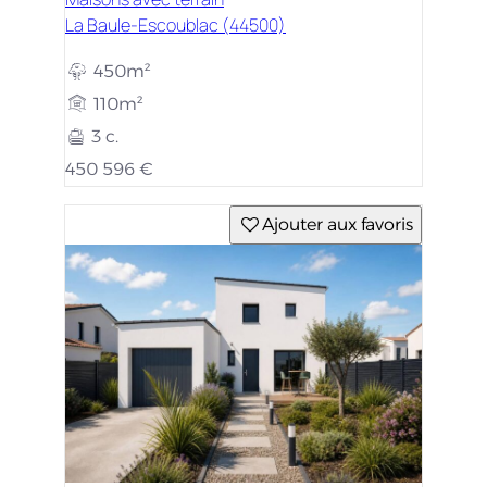
La Baule-Escoublac (44500)
450m²
110m²
3 c.
450 596 €
Ajouter aux favoris