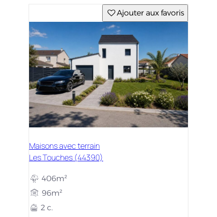
Ajouter aux favoris
Maisons avec terrain
Les Touches (44390)
406m²
96m²
2 c.