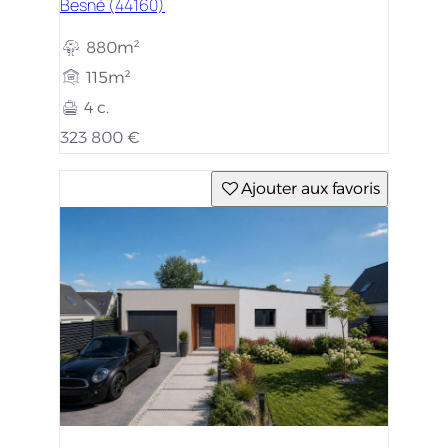
Besné (44160)
880m²
115m²
4 c.
323 800 €
Ajouter aux favoris