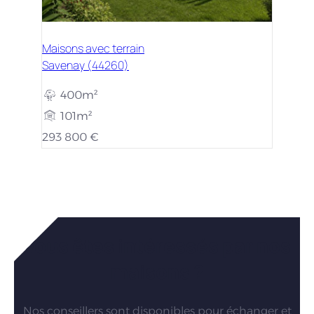
Maisons avec terrain
Savenay (44260)
400m²
101m²
293 800 €
Vous êtes intéressés par nos
maisons ?
Nos conseillers sont disponibles pour échanger et