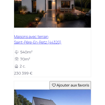
Maisons avec terrain
Saint-Père-En-Retz (44320)
540m²
70m²
2 c.
230 399 €
Ajouter aux favoris