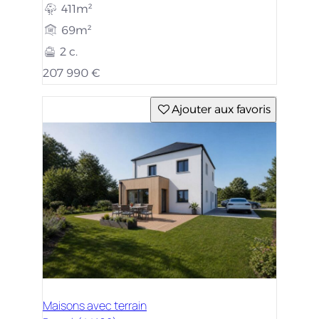
411m²
69m²
2 c.
207 990 €
Ajouter aux favoris
Maisons avec terrain