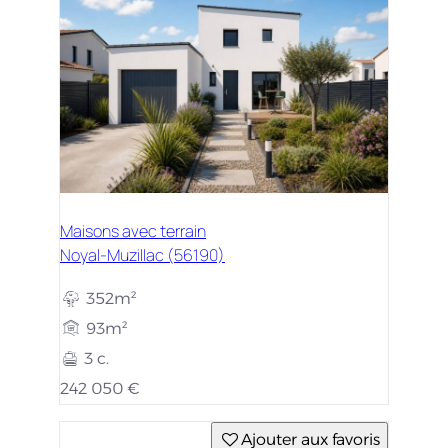
Maisons avec terrain
Noyal-Muzillac (56190)
352m²
93m²
3 c.
242 050 €
Ajouter aux favoris