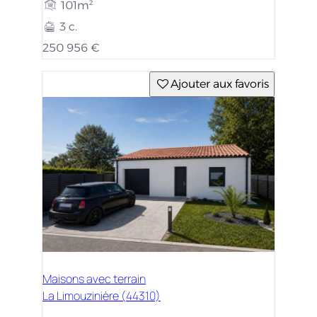
101m²
3 c.
250 956 €
Ajouter aux favoris
Maisons avec terrain
La Limouzinière (44310)