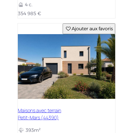
4 c.
354 985 €
Ajouter aux favoris
Maisons avec terrain
Petit-Mars (44390)
393m²