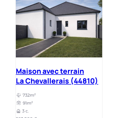
Maison avec terrain
La Chevallerais (44810)
732m²
91m²
3 c.