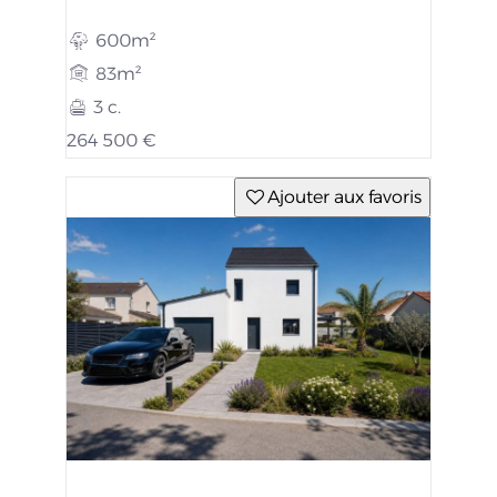
600m²
83m²
3 c.
264 500 €
Ajouter aux favoris