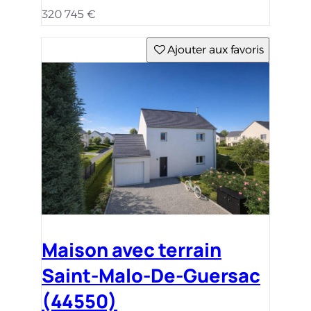
320 745 €
Ajouter aux favoris
Maison avec terrain
Saint-Malo-De-Guersac
(44550)