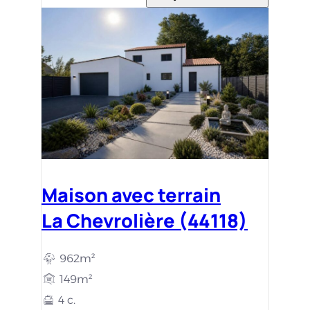
Maison avec terrain
La Chevrolière (44118)
962m²
149m²
4 c.