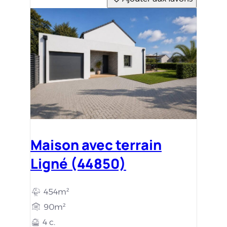
Maison avec terrain
Ligné (44850)
454m²
90m²
4 c.