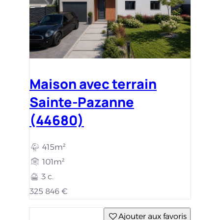
Maison avec terrain
Sainte-Pazanne
(44680)
415m²
101m²
3 c.
325 846 €
Ajouter aux favoris