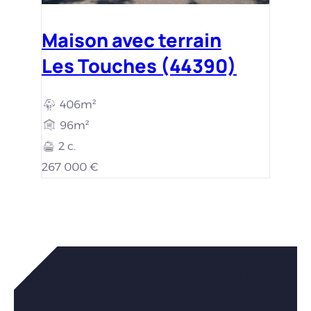
Maison avec terrain
Les Touches (44390)
406m²
96m²
2 c.
267 000 €
Vous êtes intéressés par nos
maisons ?