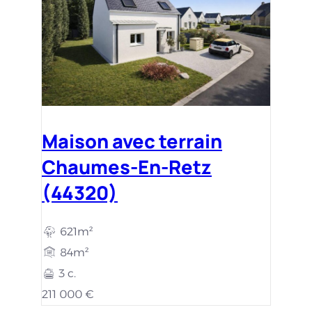
Maison avec terrain
Chaumes-En-Retz
(44320)
621m²
84m²
3 c.
211 000 €