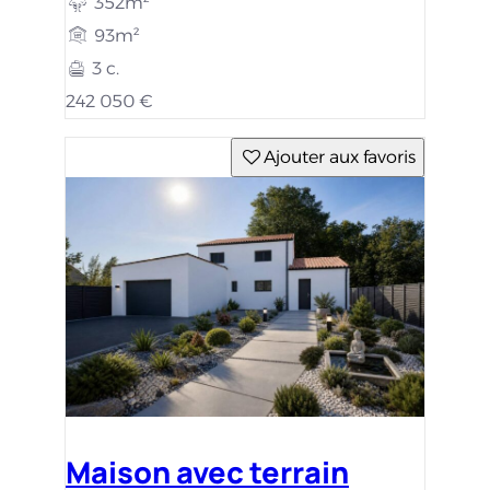
352m²
93m²
3 c.
242 050 €
Ajouter aux favoris
Maison avec terrain