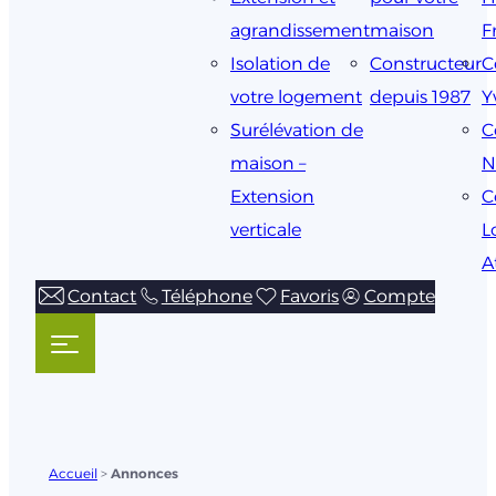
agrandissement
maison
F
Isolation de
Constructeur
C
votre logement
depuis 1987
Y
Surélévation de
C
maison –
N
Extension
C
verticale
L
A
Contact
Téléphone
Favoris
Compte
Accueil
>
Annonces