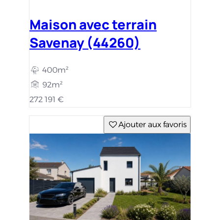
Maison avec terrain
Savenay (44260)
400m²
92m²
272 191 €
Ajouter aux favoris