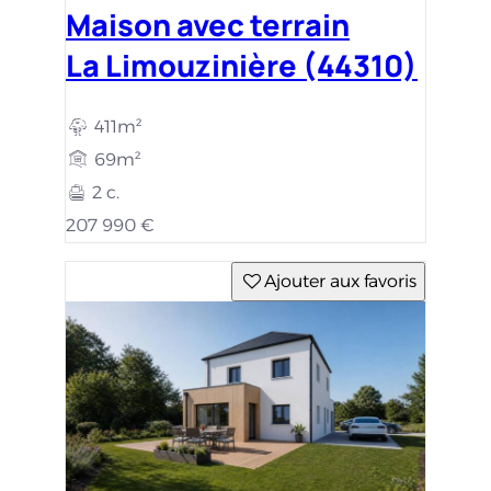
Maison avec terrain
La Limouzinière (44310)
411m²
69m²
2 c.
207 990 €
Ajouter aux favoris