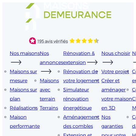
Aller
au
contenu
Nos maisons
Nos
Rénovation &
Nous choisir
N
annonces
extension
Maisons sur
Rénovation de
Votre projet
C
mesure
Maisons
votre logement
Créer et
e
Maisons sur
avec
Simulateur
aménager
C
plan
terrain
rénovation
votre maison
C
Réalisations
Terrains
énergétique
en 3D
M
Maison
Aménagement
Nos
C
performante
des combles
garanties
d
Extension et
pour votre
H