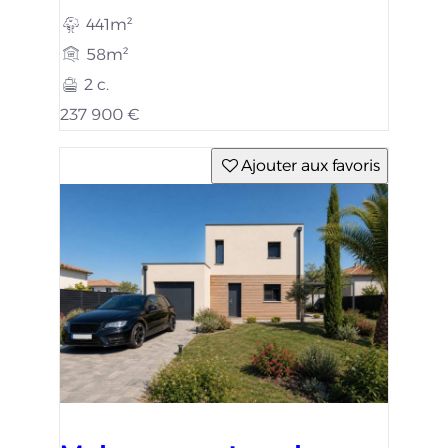
441m²
58m²
2 c.
237 900 €
Ajouter aux favoris