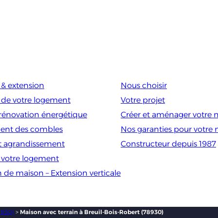
& extension
Nous choisir
 de votre logement
Votre projet
rénovation énergétique
Créer et aménager votre 
nt des combles
Nos garanties pour votre
t agrandissement
Constructeur depuis 1987
e votre logement
n de maison – Extension verticale
8930)
>
Maison avec terrain à Breuil-Bois-Robert (78930)