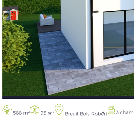
3 cham
588 m²
95 m²
Breuil-Bois-Robert