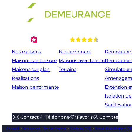
Aller
au
contenu
Nos maisons
Nos annonces
Rénovation 
Maisons sur mesure
Maisons avec terrain
Rénovation
Maisons sur plan
Terrains
Simulateur 
Réalisations
Aménageme
Maison performante
Extension e
Isolation d
Surélévatio
Contact
Téléphone
Favoris
Compte
Accueil
>
Annonces
>
Île-de-France
>
Yvelines (78)
>
Breuil-Bois-Robert (7