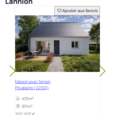
Lannion
Ajouter aux favoris
Maison avec terrain
Ploubezre (22300)
431m²
97m²
202 207 €