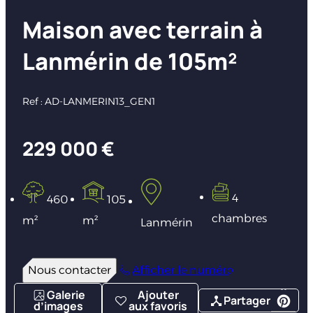
Maison avec terrain à
Lanmérin de 105m²
Ref : AD-LANMERIN13_GEN1
229 000 €
4
460
105
chambres
m²
m²
Lanmérin
Nous contacter
Afficher le numéro
Galerie
Ajouter
Partager
d’images
aux favoris