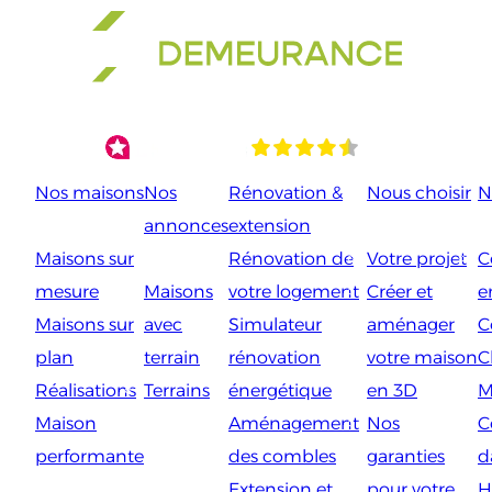
Aller
au
contenu
Nos maisons
Nos
Rénovation &
Nous choisir
N
annonces
extension
Maisons sur
Rénovation de
Votre projet
C
mesure
Maisons
votre logement
Créer et
e
Maisons sur
avec
Simulateur
aménager
C
plan
terrain
rénovation
votre maison
C
Réalisations
Terrains
énergétique
en 3D
M
Maison
Aménagement
Nos
C
performante
des combles
garanties
d
Extension et
pour votre
H