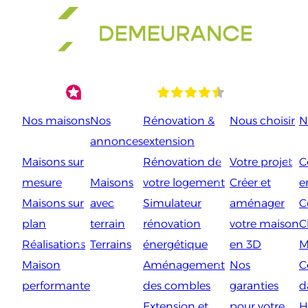
Aller
au
contenu
Nos maisons
Nos
Rénovation &
Nous choisir
N
annonces
extension
Maisons sur
Rénovation de
Votre projet
C
mesure
Maisons
votre logement
Créer et
e
Maisons sur
avec
Simulateur
aménager
C
plan
terrain
rénovation
votre maison
C
Réalisations
Terrains
énergétique
en 3D
M
Maison
Aménagement
Nos
C
performante
des combles
garanties
d
Extension et
pour votre
H