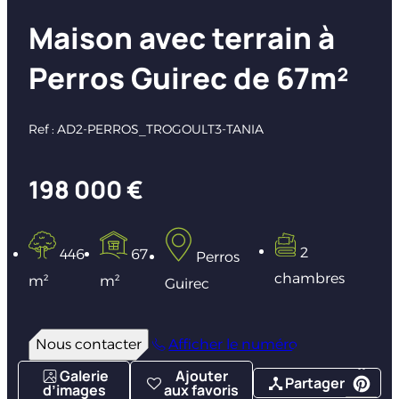
Maison avec terrain à
Perros Guirec de 67m²
Ref : AD2-PERROS_TROGOULT3-TANIA
198 000 €
2
446
67
Perros
chambres
m²
m²
Guirec
Nous contacter
Afficher le numéro
Galerie
Ajouter
Partager
d’images
aux favoris