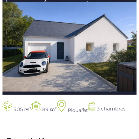
3 chambres
505 m²
89 m²
Plouaret