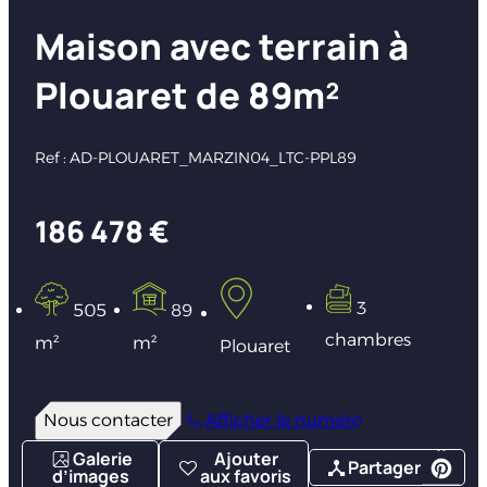
Maison avec terrain à
Plouaret de 89m²
Ref : AD-PLOUARET_MARZIN04_LTC-PPL89
186 478 €
3
505
89
chambres
m²
m²
Plouaret
Nous contacter
Afficher le numéro
Galerie
Ajouter
Partager
d’images
aux favoris