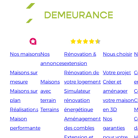
Aller
au
contenu
Nos maisons
Nos
Rénovation &
Nous choisir
N
annonces
extension
Maisons sur
Rénovation de
Votre projet
C
mesure
Maisons
votre logement
Créer et
e
Maisons sur
avec
Simulateur
aménager
C
plan
terrain
rénovation
votre maison
C
Réalisations
Terrains
énergétique
en 3D
M
Maison
Aménagement
Nos
C
performante
des combles
garanties
d
Extension et
pour votre
H