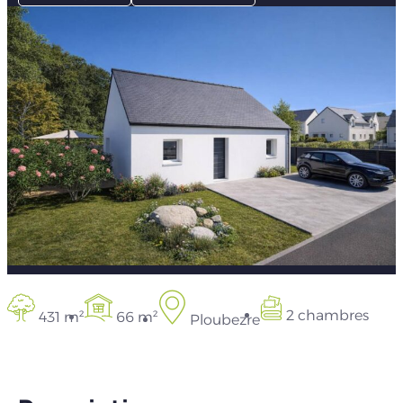
2 chambres
431 m²
66 m²
Ploubezre