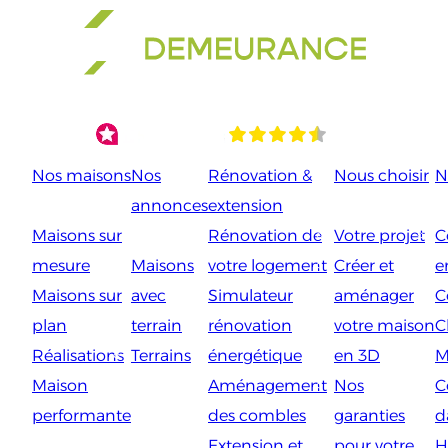
Aller
au
contenu
Nos maisons
Nos
Rénovation &
Nous choisir
N
annonces
extension
Maisons sur
Rénovation de
Votre projet
C
mesure
Maisons
votre logement
Créer et
e
Maisons sur
avec
Simulateur
aménager
C
plan
terrain
rénovation
votre maison
C
Réalisations
Terrains
énergétique
en 3D
M
Maison
Aménagement
Nos
C
performante
des combles
garanties
d
Extension et
pour votre
H