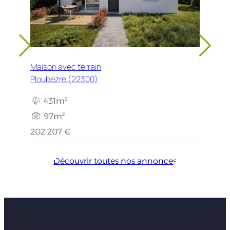
Maison avec terrain
Ploubezre (22300)
431m²
97m²
202 207 €
Découvrir toutes nos annonces