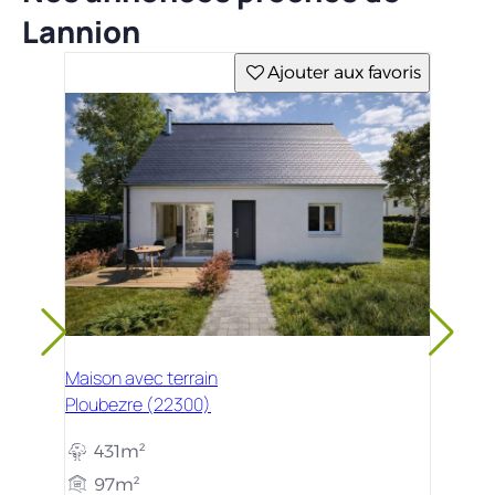
Lannion
Ajouter aux favoris
Maison avec terrain
Ploubezre (22300)
431m²
97m²