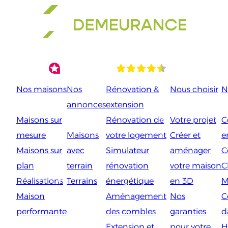
Aller
au
contenu
Nos maisons
Nos
Rénovation &
Nous choisir
N
annonces
extension
Maisons sur
Rénovation de
Votre projet
C
mesure
Maisons
votre logement
Créer et
e
Maisons sur
avec
Simulateur
aménager
C
plan
terrain
rénovation
votre maison
C
Réalisations
Terrains
énergétique
en 3D
M
Maison
Aménagement
Nos
C
performante
des combles
garanties
d
Extension et
pour votre
H