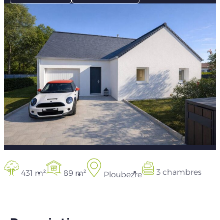
3 chambres
431 m²
89 m²
Ploubezre