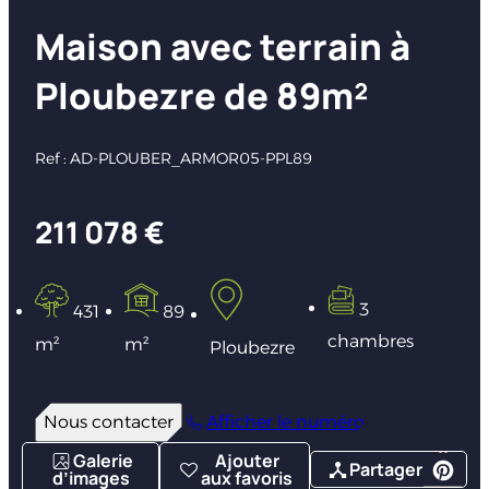
Maison avec terrain à
Ploubezre de 89m²
Ref : AD-PLOUBER_ARMOR05-PPL89
211 078 €
3
431
89
chambres
m²
m²
Ploubezre
Nous contacter
Afficher le numéro
Galerie
Ajouter
Partager
d’images
aux favoris