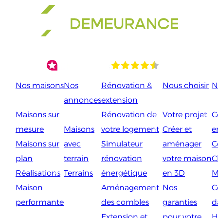
Aller
au
contenu
Nos maisons
Nos
Rénovation &
Nous choisir
N
annonces
extension
Maisons sur
Rénovation de
Votre projet
C
mesure
Maisons
votre logement
Créer et
e
Maisons sur
avec
Simulateur
aménager
C
plan
terrain
rénovation
votre maison
C
Réalisations
Terrains
énergétique
en 3D
M
Maison
Aménagement
Nos
C
performante
des combles
garanties
d
Extension et
pour votre
H