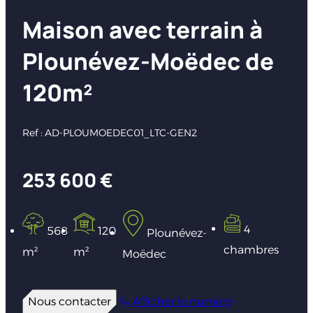
Maison avec terrain à
Plounévez-Moëdec de
120m²
Ref : AD-PLOUMOEDEC01_LTC-GEN2
253 600 €
4
568
120
Plounévez-
chambres
m²
m²
Moëdec
Nous contacter
Afficher le numéro