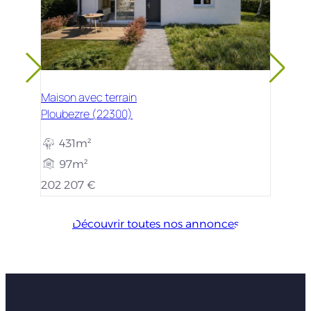
Maison avec terrain
Ploubezre (22300)
431m²
97m²
202 207 €
Découvrir toutes nos annonces