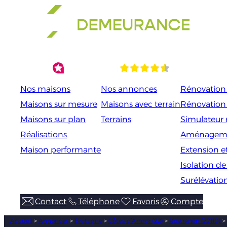
Aller
au
contenu
Nos maisons
Nos annonces
Rénovation 
Maisons sur mesure
Maisons avec terrain
Rénovation
Maisons sur plan
Terrains
Simulateur 
Réalisations
Aménageme
Maison performante
Extension e
Isolation d
Surélévatio
Contact
Téléphone
Favoris
Compte
Accueil
>
Annonces
>
Bretagne
>
Côtes-d’Armor (22)
>
Rostrenen (22110)
>