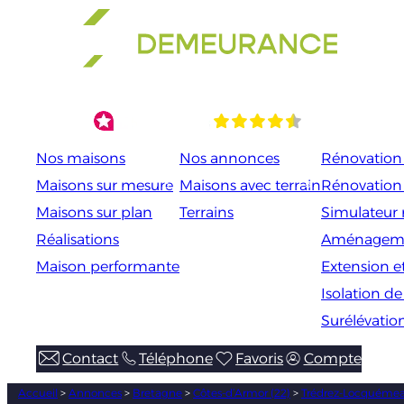
Aller
au
contenu
Nos maisons
Nos annonces
Rénovation 
Maisons sur mesure
Maisons avec terrain
Rénovation
Maisons sur plan
Terrains
Simulateur 
Réalisations
Aménageme
Maison performante
Extension e
Isolation d
Surélévatio
Contact
Téléphone
Favoris
Compte
Accueil
>
Annonces
>
Bretagne
>
Côtes-d’Armor (22)
>
Trédrez-Locquémea