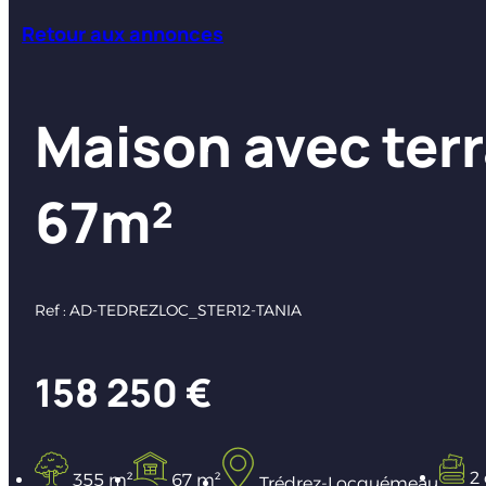
Retour aux annonces
Maison avec ter
67m²
Ref : AD-TEDREZLOC_STER12-TANIA
158 250 €
2
355 m²
67 m²
Trédrez-Locquémeau