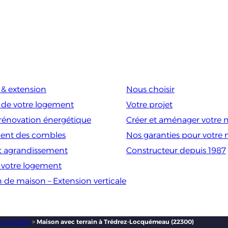
& extension
Nous choisir
 de votre logement
Votre projet
rénovation énergétique
Créer et aménager votre 
nt des combles
Nos garanties pour votre
t agrandissement
Constructeur depuis 1987
e votre logement
n de maison – Extension verticale
u (22300)
>
Maison avec terrain à Trédrez-Locquémeau (22300)