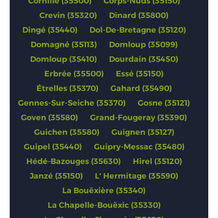
Cornillé (35500)
Corps-Nuds (35150)
Crevin (35320)
Dinard (35800)
Dingé (35440)
Dol-De-Bretagne (35120)
Domagné (35113)
Domloup (35099)
Domloup (35410)
Dourdain (35450)
Erbrée (35500)
Essé (35150)
Étrelles (35370)
Gahard (35490)
Gennes-Sur-Seiche (35370)
Gosne (35121)
Goven (35580)
Grand-Fougeray (35390)
Guichen (35580)
Guignen (35127)
Guipel (35440)
Guipry-Messac (35480)
Hédé-Bazouges (35630)
Hirel (35120)
Janzé (35150)
L' Hermitage (35590)
La Bouëxière (35340)
La Chapelle-Bouëxic (35330)