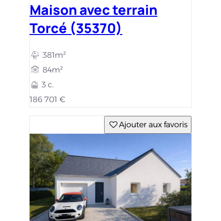
Maison avec terrain
Torcé (35370)
381m²
84m²
3 c.
186 701 €
Ajouter aux favoris