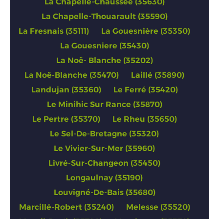
La Chapelle-Chaussée (35630)
La Chapelle-Thouarault (35590)
La Fresnais (35111)
La Gouesnière (35350)
La Gouesniere (35430)
La Noë- Blanche (35202)
La Noë-Blanche (35470)
Laillé (35890)
Landujan (35360)
Le Ferré (35420)
Le Minihic Sur Rance (35870)
Le Pertre (35370)
Le Rheu (35650)
Le Sel-De-Bretagne (35320)
Le Vivier-Sur-Mer (35960)
Livré-Sur-Changeon (35450)
Longaulnay (35190)
Louvigné-De-Bais (35680)
Marcillé-Robert (35240)
Melesse (35520)