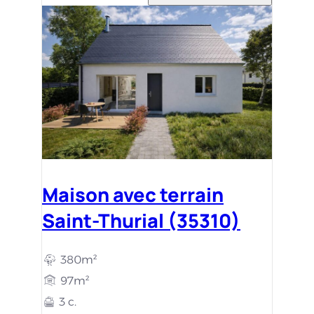
Maison avec terrain
Saint-Thurial (35310)
380m²
97m²
3 c.