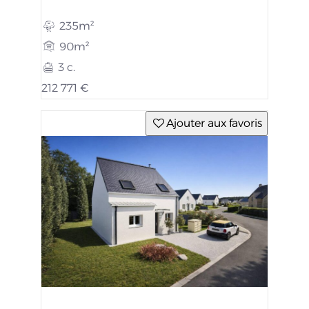
235m²
90m²
3 c.
212 771 €
Ajouter aux favoris