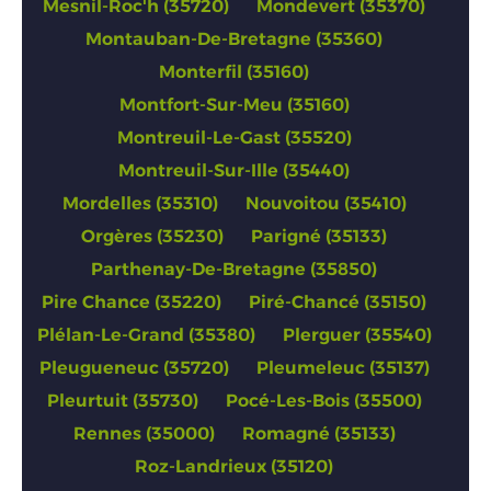
Mesnil-Roc'h (35720)
Mondevert (35370)
Montauban-De-Bretagne (35360)
Monterfil (35160)
Montfort-Sur-Meu (35160)
Montreuil-Le-Gast (35520)
Montreuil-Sur-Ille (35440)
Mordelles (35310)
Nouvoitou (35410)
Orgères (35230)
Parigné (35133)
Parthenay-De-Bretagne (35850)
Pire Chance (35220)
Piré-Chancé (35150)
Plélan-Le-Grand (35380)
Plerguer (35540)
Pleugueneuc (35720)
Pleumeleuc (35137)
Pleurtuit (35730)
Pocé-Les-Bois (35500)
Rennes (35000)
Romagné (35133)
Roz-Landrieux (35120)