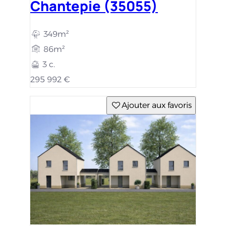
Chantepie (35055)
349m²
86m²
3 c.
295 992 €
Ajouter aux favoris