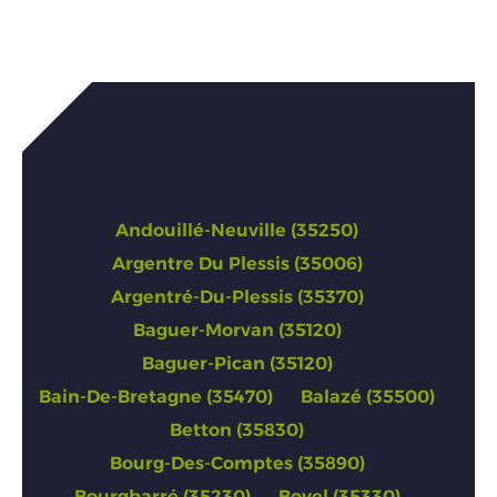
Annonces de Ille-et-Vilaine
(35)
Andouillé-Neuville (35250)
Argentre Du Plessis (35006)
Argentré-Du-Plessis (35370)
Baguer-Morvan (35120)
Baguer-Pican (35120)
Bain-De-Bretagne (35470)
Balazé (35500)
Betton (35830)
Bourg-Des-Comptes (35890)
Bourgbarré (35230)
Bovel (35330)