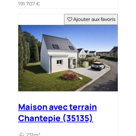
191 707 €
Ajouter aux favoris
Maison avec terrain
Chantepie (35135)
231m²