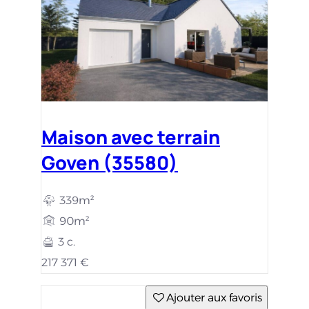
Maison avec terrain
Goven (35580)
339m²
90m²
3 c.
217 371 €
Ajouter aux favoris