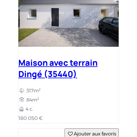
Maison avec terrain
Dingé (35440)
317m²
84m²
4 c.
180 050 €
Ajouter aux favoris