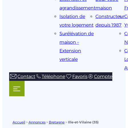
agrandissement
maison
F
Isolation de
Constructeur
C
votre logement
depuis 1987
Y
Surélévation de
C
maison –
N
Extension
C
verticale
L
A
Contact
Téléphone
Favoris
Compte
Accueil
>
Annonces
>
Bretagne
>
Ille-et-Vilaine (35)