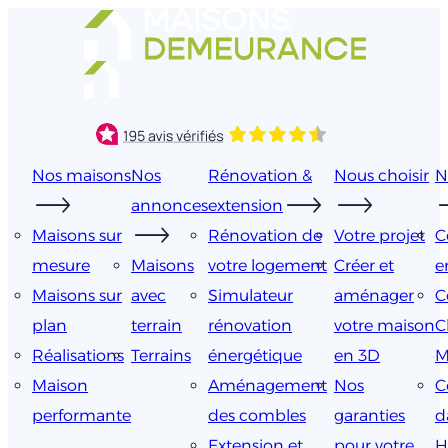
Aller
au
contenu
Nos maisons
Nos
Rénovation &
Nous choisir
N
annonces
extension
Maisons sur
Rénovation de
Votre projet
C
mesure
Maisons
votre logement
Créer et
e
Maisons sur
avec
Simulateur
aménager
C
plan
terrain
rénovation
votre maison
C
Réalisations
Terrains
énergétique
en 3D
M
Maison
Aménagement
Nos
C
performante
des combles
garanties
d
Extension et
pour votre
H