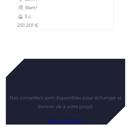
84m²
3 c.
251 201 €
Vous êtes intéressés par nos
maisons ?
Nos conseillers sont disponibles pour échanger et
donner vie à votre projet.
Nous contacter