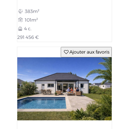
383m²
101m²
4 c.
291 456 €
Ajouter aux favoris