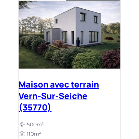
Maison avec terrain
Vern-Sur-Seiche
(35770)
500m²
110m²