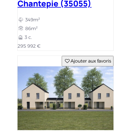
Chantepie (35055)
349m²
86m²
3 c.
295 992 €
Ajouter aux favoris