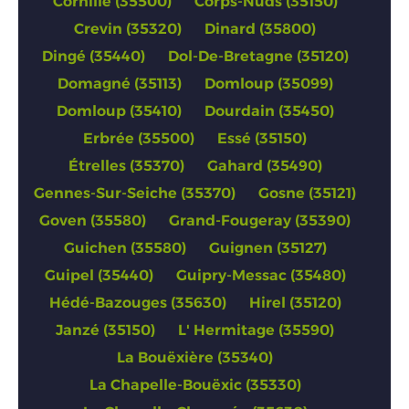
Cornillé (35500)
Corps-Nuds (35150)
Crevin (35320)
Dinard (35800)
Dingé (35440)
Dol-De-Bretagne (35120)
Domagné (35113)
Domloup (35099)
Domloup (35410)
Dourdain (35450)
Erbrée (35500)
Essé (35150)
Étrelles (35370)
Gahard (35490)
Gennes-Sur-Seiche (35370)
Gosne (35121)
Goven (35580)
Grand-Fougeray (35390)
Guichen (35580)
Guignen (35127)
Guipel (35440)
Guipry-Messac (35480)
Hédé-Bazouges (35630)
Hirel (35120)
Janzé (35150)
L' Hermitage (35590)
La Bouëxière (35340)
La Chapelle-Bouëxic (35330)