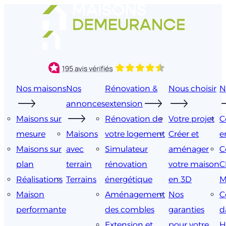
Aller
au
contenu
Nos maisons
Nos
Rénovation &
Nous choisir
N
annonces
extension
Maisons sur
Rénovation de
Votre projet
C
mesure
Maisons
votre logement
Créer et
e
Maisons sur
avec
Simulateur
aménager
C
plan
terrain
rénovation
votre maison
C
Réalisations
Terrains
énergétique
en 3D
M
Maison
Aménagement
Nos
C
performante
des combles
garanties
d
Extension et
pour votre
H