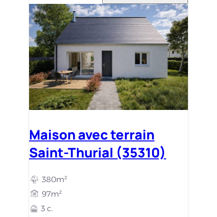
Maison avec terrain
Saint-Thurial (35310)
380m²
97m²
3 c.