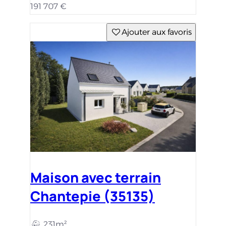
191 707 €
Ajouter aux favoris
Maison avec terrain
Chantepie (35135)
231m²