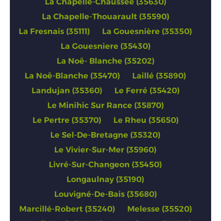
La Chapelle-Chaussée (35630)
La Chapelle-Thouarault (35590)
La Fresnais (35111)
La Gouesnière (35350)
La Gouesniere (35430)
La Noë- Blanche (35202)
La Noë-Blanche (35470)
Laillé (35890)
Landujan (35360)
Le Ferré (35420)
Le Minihic Sur Rance (35870)
Le Pertre (35370)
Le Rheu (35650)
Le Sel-De-Bretagne (35320)
Le Vivier-Sur-Mer (35960)
Livré-Sur-Changeon (35450)
Longaulnay (35190)
Louvigné-De-Bais (35680)
Marcillé-Robert (35240)
Melesse (35520)