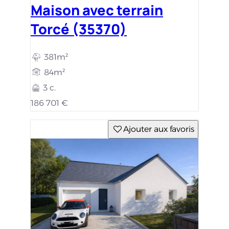
Maison avec terrain
Torcé (35370)
381m²
84m²
3 c.
186 701 €
Ajouter aux favoris