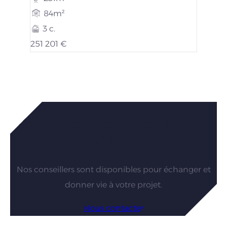
84m²
3 c.
251 201 €
Vous êtes intéressés par nos
maisons ?
Nos conseillers sont disponibles pour échanger et
donner vie à votre projet.
Nous contacter