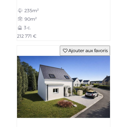
235m²
90m²
3 c.
212 771 €
Ajouter aux favoris