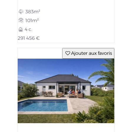
383m²
101m²
4 c.
291 456 €
Ajouter aux favoris