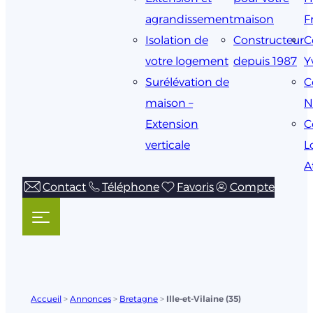
agrandissement
maison
F
Isolation de
Constructeur
C
votre logement
depuis 1987
Y
Surélévation de
C
maison –
N
Extension
C
verticale
L
A
Contact
Téléphone
Favoris
Compte
Accueil
>
Annonces
>
Bretagne
>
Ille-et-Vilaine (35)