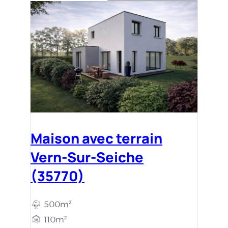
Maison avec terrain
Vern-Sur-Seiche
(35770)
500m²
110m²