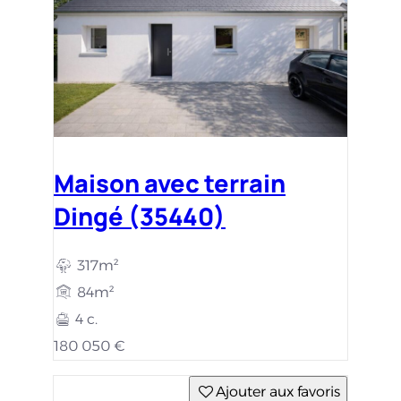
Maison avec terrain
Dingé (35440)
317m²
84m²
4 c.
180 050 €
Ajouter aux favoris