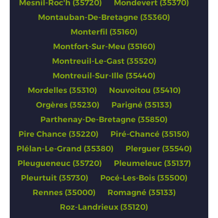
Mesnil-Roc'h (35720)
Mondevert (35370)
Montauban-De-Bretagne (35360)
Monterfil (35160)
Montfort-Sur-Meu (35160)
Montreuil-Le-Gast (35520)
Montreuil-Sur-Ille (35440)
Mordelles (35310)
Nouvoitou (35410)
Orgères (35230)
Parigné (35133)
Parthenay-De-Bretagne (35850)
Pire Chance (35220)
Piré-Chancé (35150)
Plélan-Le-Grand (35380)
Plerguer (35540)
Pleugueneuc (35720)
Pleumeleuc (35137)
Pleurtuit (35730)
Pocé-Les-Bois (35500)
Rennes (35000)
Romagné (35133)
Roz-Landrieux (35120)