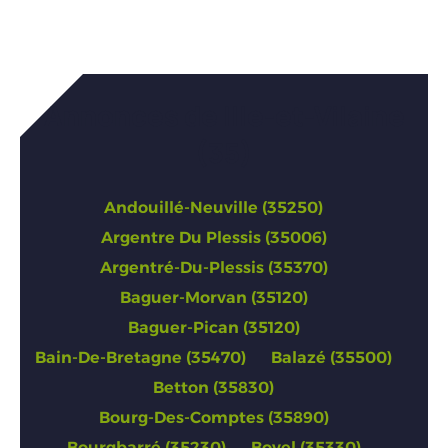
Annonces de Ille-et-Vilaine
(35)
Andouillé-Neuville (35250)
Argentre Du Plessis (35006)
Argentré-Du-Plessis (35370)
Baguer-Morvan (35120)
Baguer-Pican (35120)
Bain-De-Bretagne (35470)
Balazé (35500)
Betton (35830)
Bourg-Des-Comptes (35890)
Bourgbarré (35230)
Bovel (35330)