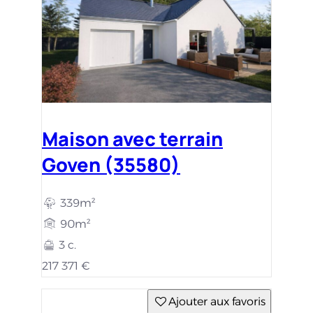
Maison avec terrain
Goven (35580)
339m²
90m²
3 c.
217 371 €
Ajouter aux favoris