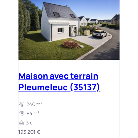
Maison avec terrain
Pleumeleuc (35137)
240m²
84m²
3 c.
193 201 €