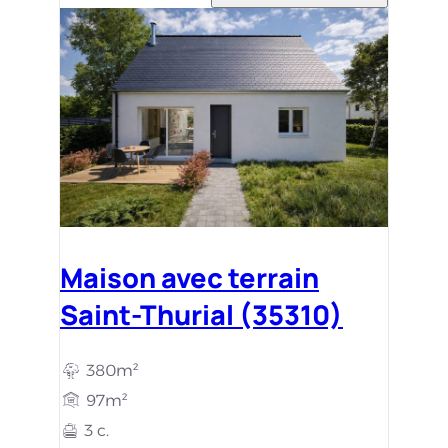
Maison avec terrain
Saint-Thurial (35310)
380m²
97m²
3 c.