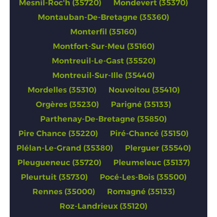
Mesnil-Roc'h (35720)
Mondevert (35370)
Montauban-De-Bretagne (35360)
Monterfil (35160)
Montfort-Sur-Meu (35160)
Montreuil-Le-Gast (35520)
Montreuil-Sur-Ille (35440)
Mordelles (35310)
Nouvoitou (35410)
Orgères (35230)
Parigné (35133)
Parthenay-De-Bretagne (35850)
Pire Chance (35220)
Piré-Chancé (35150)
Plélan-Le-Grand (35380)
Plerguer (35540)
Pleugueneuc (35720)
Pleumeleuc (35137)
Pleurtuit (35730)
Pocé-Les-Bois (35500)
Rennes (35000)
Romagné (35133)
Roz-Landrieux (35120)