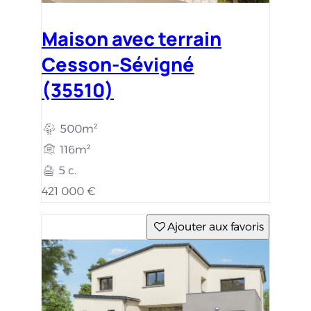
Maison avec terrain
Cesson-Sévigné
(35510)
500m²
116m²
5 c.
421 000 €
Ajouter aux favoris