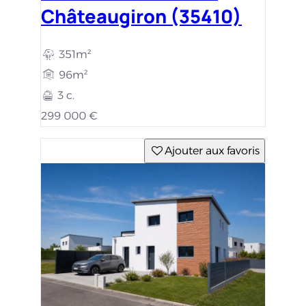
Châteaugiron (35410)
351m²
96m²
3 c.
299 000 €
Ajouter aux favoris