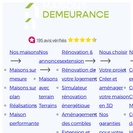
Aller
au
contenu
Nos maisons
Nos
Rénovation &
Nous choisir
N
annonces
extension
Maisons sur
Rénovation de
Votre projet
C
mesure
Maisons
votre logement
Créer et
e
Maisons sur
avec
Simulateur
aménager
C
plan
terrain
rénovation
votre maison
C
Réalisations
Terrains
énergétique
en 3D
M
Maison
Aménagement
Nos
C
performante
des combles
garanties
d
Extension et
pour votre
H