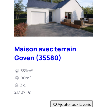
Maison avec terrain
Goven (35580)
339m²
90m²
3 c.
217 371 €
Ajouter aux favoris