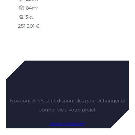
84m²
3 c.
251 201 €
Vous êtes intéressés par nos
maisons ?
Nos conseillers sont disponibles pour échanger et
donner vie à votre projet.
Nous contacter