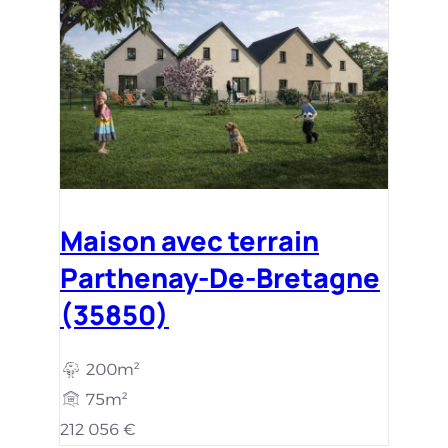
Maison avec terrain
Parthenay-De-Bretagne
(35850)
200m²
75m²
212 056 €