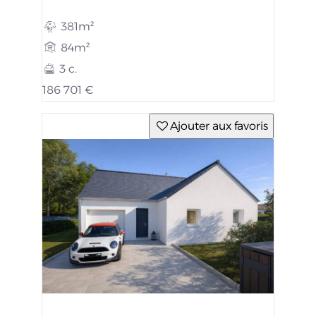
381m²
84m²
3 c.
186 701 €
Ajouter aux favoris