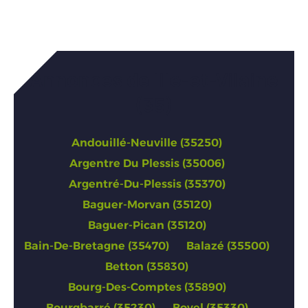
Annonces de Ille-et-Vilaine
(35)
Andouillé-Neuville (35250)
Argentre Du Plessis (35006)
Argentré-Du-Plessis (35370)
Baguer-Morvan (35120)
Baguer-Pican (35120)
Bain-De-Bretagne (35470)
Balazé (35500)
Betton (35830)
Bourg-Des-Comptes (35890)
Bourgbarré (35230)
Bovel (35330)