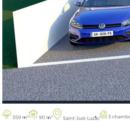
3 chambr
359 m²
90 m²
Saint-Just-Luzac