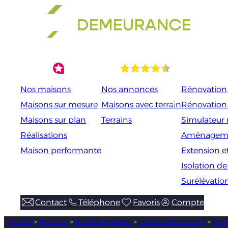
Aller
au
contenu
Nos maisons
Nos annonces
Rénovation 
Maisons sur mesure
Maisons avec terrain
Rénovation
Maisons sur plan
Terrains
Simulateur 
Réalisations
Aménageme
Maison performante
Extension e
Isolation d
Surélévatio
Contact
Téléphone
Favoris
Compte
Accueil
>
Annonces
>
Nouvelle-Aquitaine
>
Charente-Maritime (17)
>
Saint