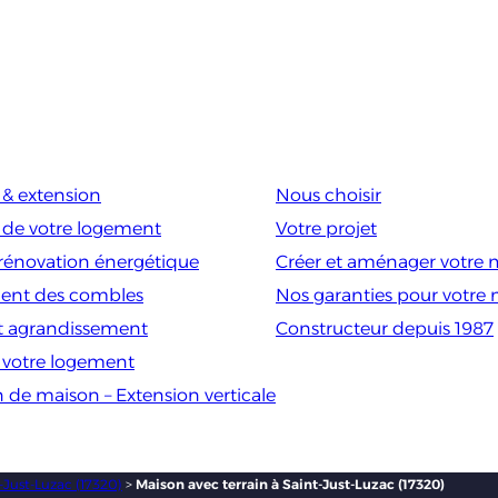
& extension
Nous choisir
 de votre logement
Votre projet
rénovation énergétique
Créer et aménager votre 
nt des combles
Nos garanties pour votre
t agrandissement
Constructeur depuis 1987
e votre logement
n de maison – Extension verticale
-Just-Luzac (17320)
>
Maison avec terrain à Saint-Just-Luzac (17320)