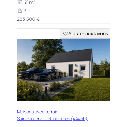
91m²
3 c.
283 500 €
Ajouter aux favoris
Maisons avec terrain
Saint-Julien-De-Concelles (44450)