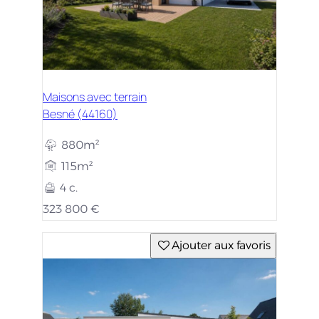
Maisons avec terrain
Besné (44160)
880m²
115m²
4 c.
323 800 €
Ajouter aux favoris