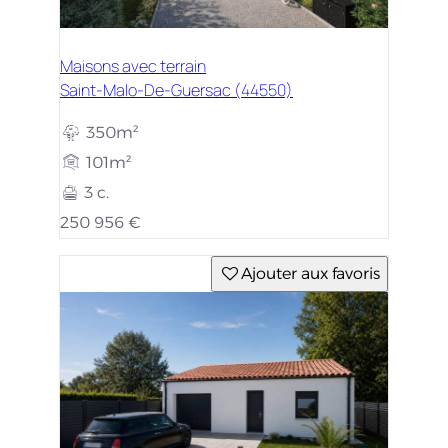
Maisons avec terrain
Saint-Malo-De-Guersac (44550)
350m²
101m²
3 c.
250 956 €
Ajouter aux favoris