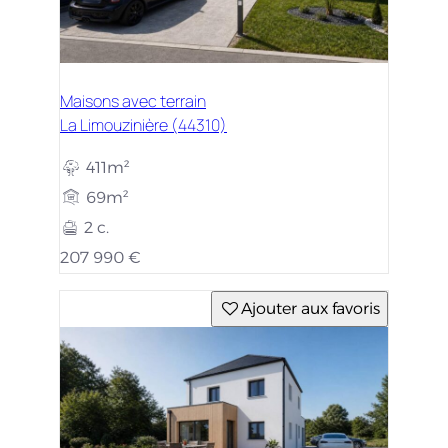
Maisons avec terrain
La Limouzinière (44310)
411m²
69m²
2 c.
207 990 €
Ajouter aux favoris