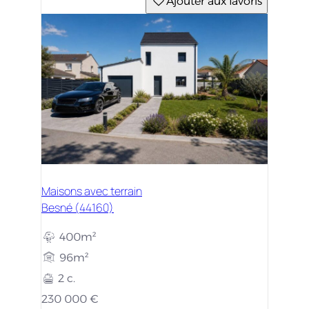
Ajouter aux favoris
Maisons avec terrain
Besné (44160)
400m²
96m²
2 c.
230 000 €