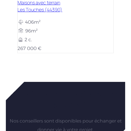
Maisons avec terrain
Les Touches (44390)
406m²
96m²
2 c.
267 000 €
Vous êtes intéressés par nos
maisons ?
Nos conseillers sont disponibles pour échanger et
donner vie à votre projet.