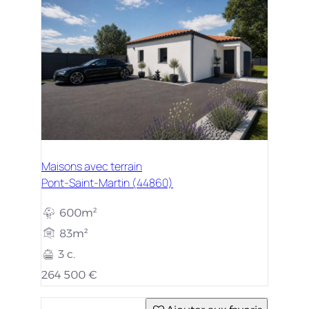
Maisons avec terrain
Pont-Saint-Martin (44860)
600m²
83m²
3 c.
264 500 €