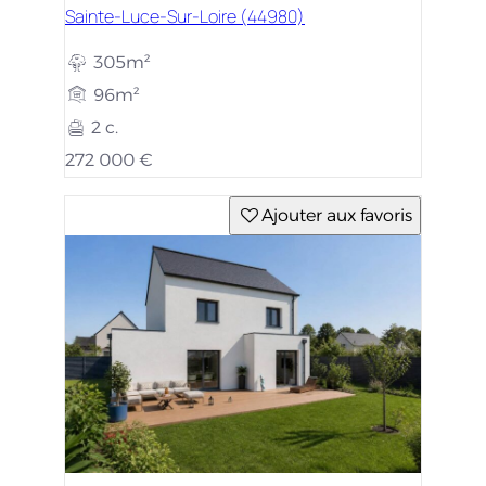
Sainte-Luce-Sur-Loire (44980)
305m²
96m²
2 c.
272 000 €
Ajouter aux favoris