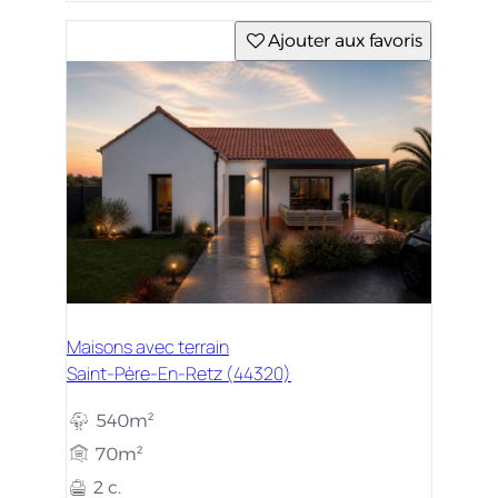
Ajouter aux favoris
Maisons avec terrain
Saint-Père-En-Retz (44320)
540m²
70m²
2 c.