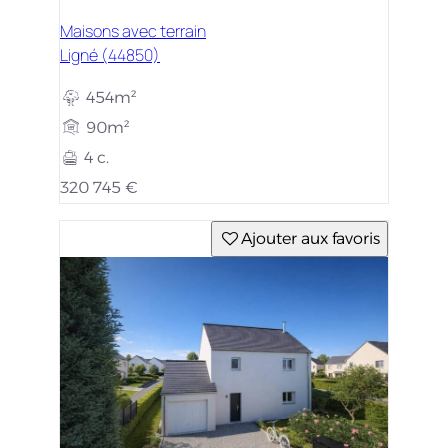
Maisons avec terrain
Ligné (44850)
454m²
90m²
4 c.
320 745 €
Ajouter aux favoris