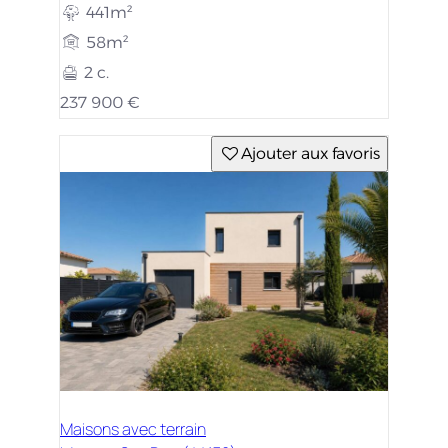
441m²
58m²
2 c.
237 900 €
Ajouter aux favoris
Maisons avec terrain