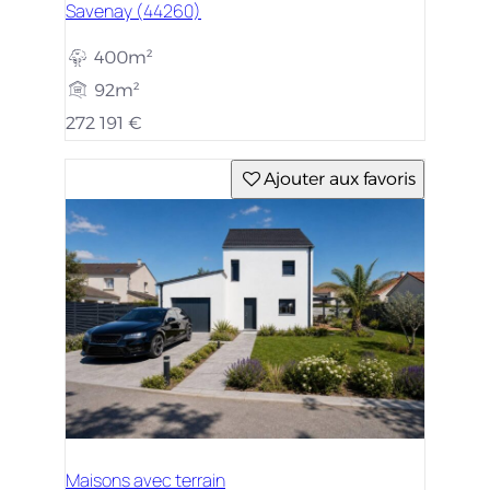
Savenay (44260)
400m²
92m²
272 191 €
Ajouter aux favoris
Maisons avec terrain