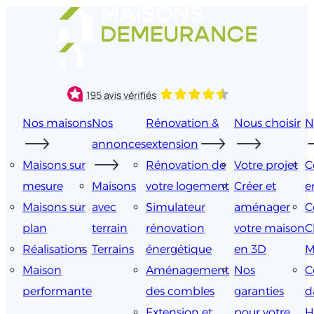
Aller
au
contenu
Nos maisons
Nos
Rénovation &
Nous choisir
N
annonces
extension
Maisons sur
Rénovation de
Votre projet
C
mesure
Maisons
votre logement
Créer et
e
Maisons sur
avec
Simulateur
aménager
C
plan
terrain
rénovation
votre maison
C
Réalisations
Terrains
énergétique
en 3D
M
Maison
Aménagement
Nos
C
performante
des combles
garanties
d
Extension et
pour votre
H