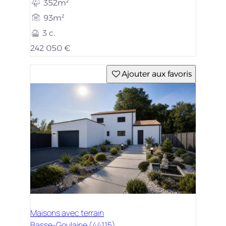
352m²
93m²
3 c.
242 050 €
Ajouter aux favoris
Maisons avec terrain
Basse-Goulaine (44115)