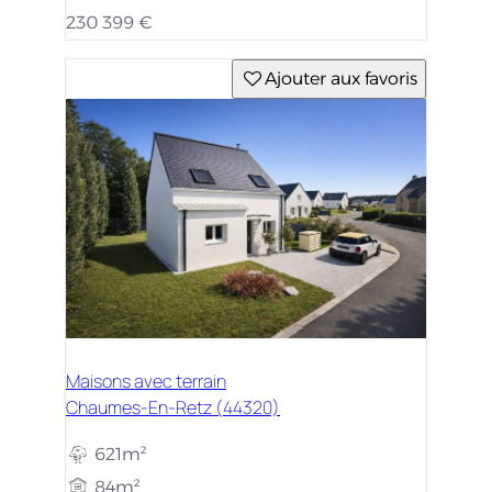
230 399 €
Ajouter aux favoris
Maisons avec terrain
Chaumes-En-Retz (44320)
621m²
84m²