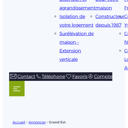
agrandissement
maison
F
Isolation de
Constructeur
C
votre logement
depuis 1987
Y
Surélévation de
C
maison –
N
Extension
C
verticale
L
A
Contact
Téléphone
Favoris
Compte
Accueil
>
Annonces
>
Grand Est