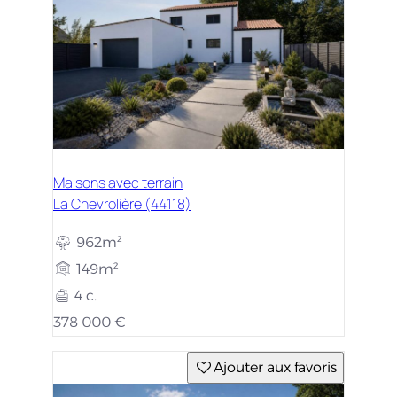
Maisons avec terrain
La Chevrolière (44118)
962m²
149m²
4 c.
378 000 €
Ajouter aux favoris