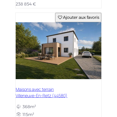
238 854 €
Ajouter aux favoris
Maisons avec terrain
Villeneuve-En-Retz (44580)
368m²
115m²