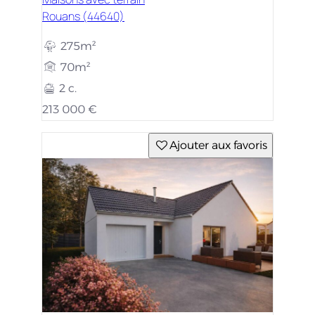
Rouans (44640)
275m²
70m²
2 c.
213 000 €
Ajouter aux favoris