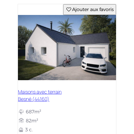
Ajouter aux favoris
Maisons avec terrain
Besné (44160)
687m²
82m²
3 c.