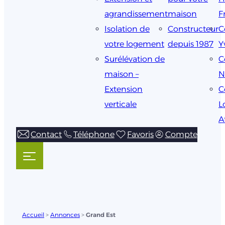
agrandissement
maison
F
Isolation de
Constructeur
C
votre logement
depuis 1987
Y
Surélévation de
C
maison –
N
Extension
C
verticale
L
A
Contact
Téléphone
Favoris
Compte
Accueil
>
Annonces
>
Grand Est