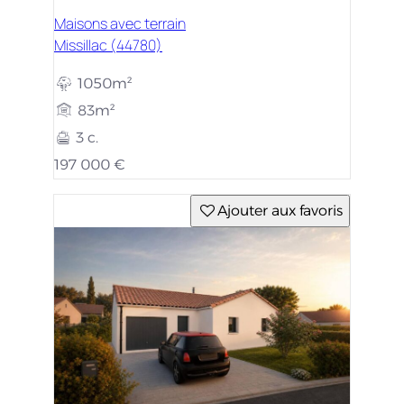
Maisons avec terrain
Missillac (44780)
1050m²
83m²
3 c.
197 000 €
Ajouter aux favoris