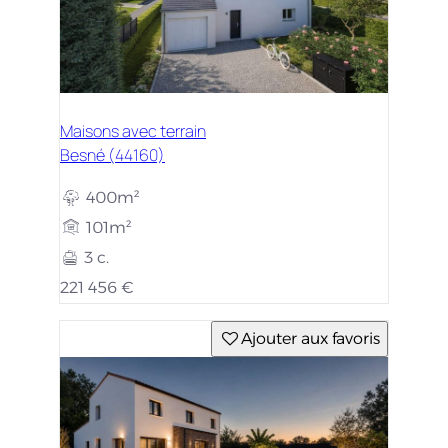
Maisons avec terrain
Besné (44160)
400m²
101m²
3 c.
221 456 €
Ajouter aux favoris