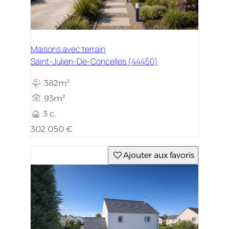
Maisons avec terrain
Saint-Julien-De-Concelles (44450)
382m²
93m²
3 c.
302 050 €
Ajouter aux favoris