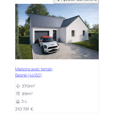
Maisons avec terrain
Besné (44160)
370m²
89m²
3 c.
210 781 €