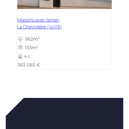
Maisons avec terrain
La Chevrolière (44118)
962m²
133m²
4 c.
363 085 €
Vous êtes intéressés par nos
maisons ?