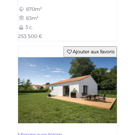
870m²
83m²
3 c.
253 500 €
Ajouter aux favoris
Maisons avec terrain