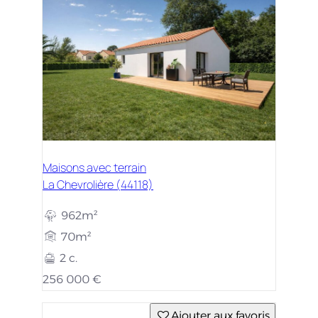
Maisons avec terrain
La Chevrolière (44118)
962m²
70m²
2 c.
256 000 €
Ajouter aux favoris