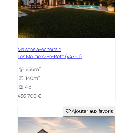
Maisons avec terrain
Les Moutiers-En-Retz (44760)
836m²
140m²
4 c.
436 700 €
Ajouter aux favoris