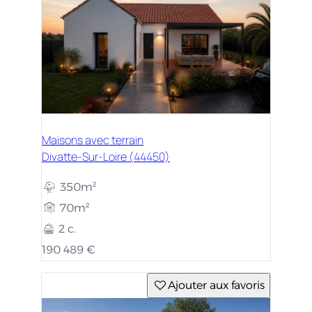
Maisons avec terrain
Divatte-Sur-Loire (44450)
350m²
70m²
2 c.
190 489 €
Ajouter aux favoris