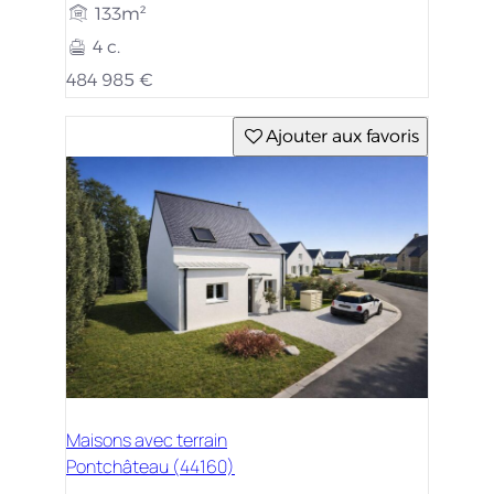
133m²
4 c.
484 985 €
Ajouter aux favoris
Maisons avec terrain
Pontchâteau (44160)