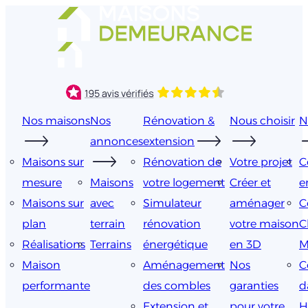
Aller
au
contenu
Nos maisons
Nos
Rénovation &
Nous choisir
N
annonces
extension
Maisons sur
Rénovation de
Votre projet
C
mesure
Maisons
votre logement
Créer et
e
Maisons sur
avec
Simulateur
aménager
C
plan
terrain
rénovation
votre maison
C
Réalisations
Terrains
énergétique
en 3D
M
Maison
Aménagement
Nos
C
performante
des combles
garanties
d
Extension et
pour votre
H