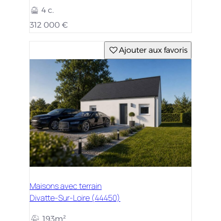
4 c.
312 000 €
Ajouter aux favoris
Maisons avec terrain
Divatte-Sur-Loire (44450)
193m²