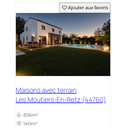
Ajouter aux favoris
Maisons avec terrain
Les Moutiers-En-Retz (44760)
836m²
140m²