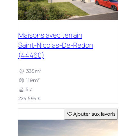
Maisons avec terrain
Saint-Nicolas-De-Redon
(44460)
335m²
119m²
5 c.
224 594 €
Ajouter aux favoris