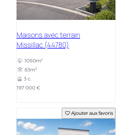
Maisons avec terrain
Missillac (44780)
1050m²
83m²
3 c.
197 000 €
Ajouter aux favoris