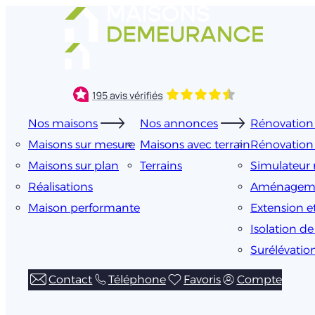
Aller
au
contenu
Nos maisons
Nos annonces
Rénovation 
Maisons sur mesure
Maisons avec terrain
Rénovation
Maisons sur plan
Terrains
Simulateur 
Réalisations
Aménageme
Maison performante
Extension e
Isolation d
Surélévatio
Contact
Téléphone
Favoris
Compte