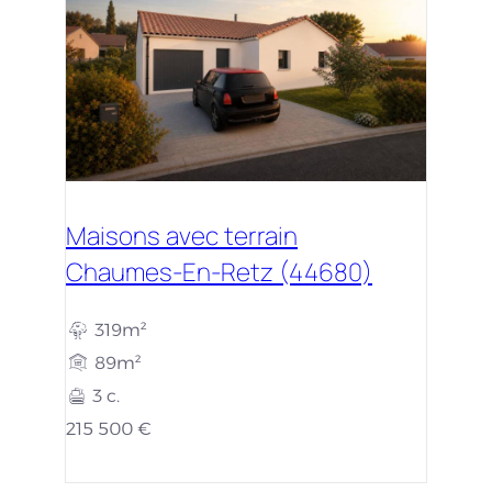
Maisons avec terrain
Chaumes-En-Retz (44680)
319m²
89m²
3 c.
215 500 €