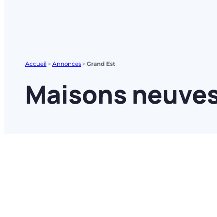
Accueil
>
Annonces
>
Grand Est
Maisons neuves 