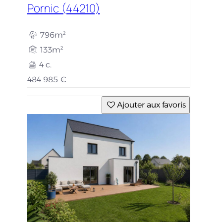
Pornic (44210)
796m²
133m²
4 c.
484 985 €
Ajouter aux favoris