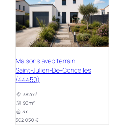
Maisons avec terrain
Saint-Julien-De-Concelles
(44450)
382m²
93m²
3 c.
302 050 €