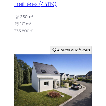
Treillières (44119)
350m²
101m²
335 800 €
Ajouter aux favoris