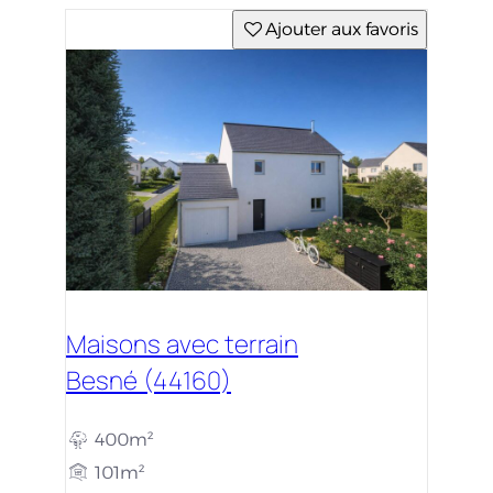
Ajouter aux favoris
Maisons avec terrain
Besné (44160)
400m²
101m²