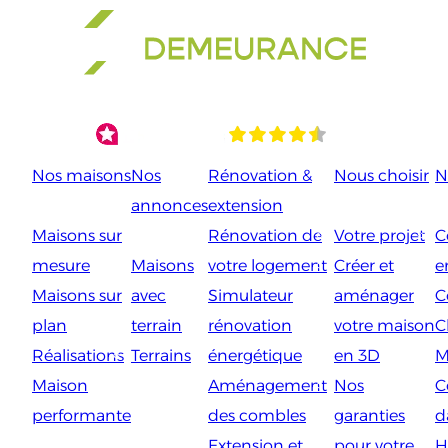
Aller
au
contenu
Nos maisons
Nos
Rénovation &
Nous choisir
N
annonces
extension
Maisons sur
Rénovation de
Votre projet
C
mesure
Maisons
votre logement
Créer et
e
Maisons sur
avec
Simulateur
aménager
C
plan
terrain
rénovation
votre maison
C
Réalisations
Terrains
énergétique
en 3D
M
Maison
Aménagement
Nos
C
performante
des combles
garanties
d
Extension et
pour votre
H