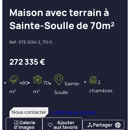
Maison avec terrain à
Sainte-Soulle de 70m²
Ref : STE-SOU-2_70-G
272 335 €
2
480
70
Sainte-
chambres
m²
m²
Soulle
Nous contacter
Afficher le numéro
Galerie
Ajouter
Partager
d’images
aux favoris