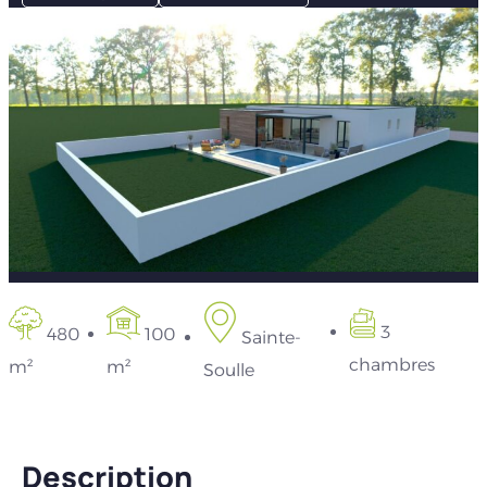
3
480
100
Sainte-
chambres
m²
m²
Soulle
Description