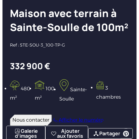
Maison avec terrain à
Sainte-Soulle de 100m²
Ref : STE-SOU-3_100-TP-G
332 900 €
3
480
100
Sainte-
chambres
m²
m²
Soulle
Nous contacter
Afficher le numéro
Galerie
Ajouter
Partager
d’images
aux favoris