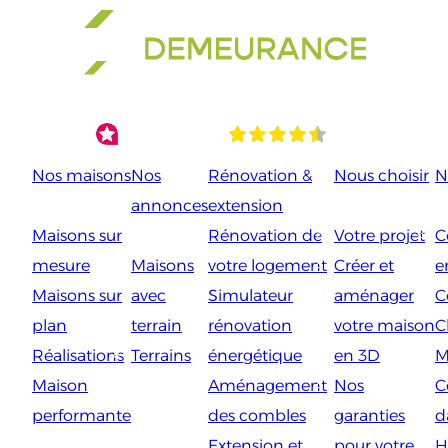
Aller
au
contenu
Nos maisons
Nos
Rénovation &
Nous choisir
N
annonces
extension
Maisons sur
Rénovation de
Votre projet
C
mesure
Maisons
votre logement
Créer et
e
Maisons sur
avec
Simulateur
aménager
C
plan
terrain
rénovation
votre maison
C
Réalisations
Terrains
énergétique
en 3D
M
Maison
Aménagement
Nos
C
performante
des combles
garanties
d
Extension et
pour votre
H