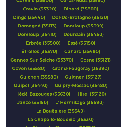
Cornillé (35500)
Corps-Nuds (35150)
Crevin (35320)
Dinard (35800)
Dingé (35440)
Dol-De-Bretagne (35120)
Domagné (35113)
Domloup (35099)
Domloup (35410)
Dourdain (35450)
Erbrée (35500)
Essé (35150)
Étrelles (35370)
Gahard (35490)
Gennes-Sur-Seiche (35370)
Gosne (35121)
Goven (35580)
Grand-Fougeray (35390)
Guichen (35580)
Guignen (35127)
Guipel (35440)
Guipry-Messac (35480)
Hédé-Bazouges (35630)
Hirel (35120)
Janzé (35150)
L' Hermitage (35590)
La Bouëxière (35340)
La Chapelle-Bouëxic (35330)