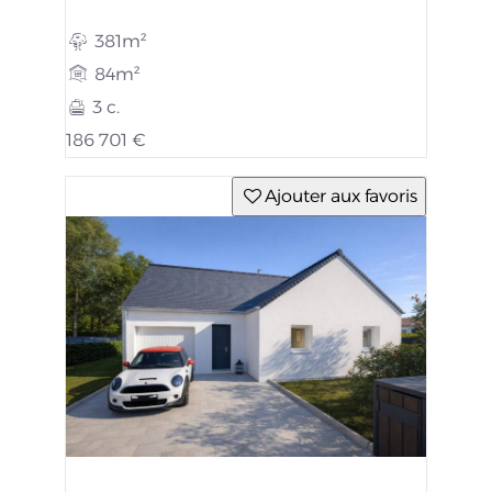
381m²
84m²
3 c.
186 701 €
Ajouter aux favoris