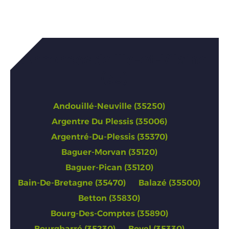
Annonces de Ille-et-Vilaine
(35)
Andouillé-Neuville (35250)
Argentre Du Plessis (35006)
Argentré-Du-Plessis (35370)
Baguer-Morvan (35120)
Baguer-Pican (35120)
Bain-De-Bretagne (35470)
Balazé (35500)
Betton (35830)
Bourg-Des-Comptes (35890)
Bourgbarré (35230)
Bovel (35330)