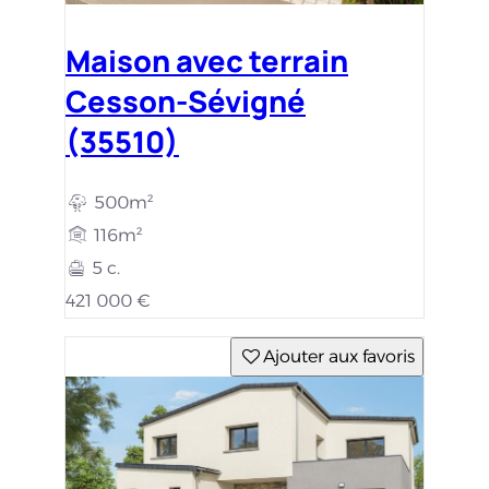
Maison avec terrain
Cesson-Sévigné
(35510)
500m²
116m²
5 c.
421 000 €
Ajouter aux favoris