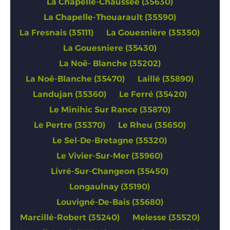
La Chapelle-Chaussée (35630)
La Chapelle-Thouarault (35590)
La Fresnais (35111)
La Gouesnière (35350)
La Gouesniere (35430)
La Noë- Blanche (35202)
La Noë-Blanche (35470)
Laillé (35890)
Landujan (35360)
Le Ferré (35420)
Le Minihic Sur Rance (35870)
Le Pertre (35370)
Le Rheu (35650)
Le Sel-De-Bretagne (35320)
Le Vivier-Sur-Mer (35960)
Livré-Sur-Changeon (35450)
Longaulnay (35190)
Louvigné-De-Bais (35680)
Marcillé-Robert (35240)
Melesse (35520)