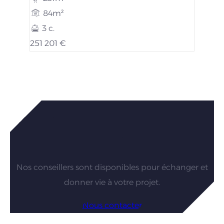
84m²
3 c.
251 201 €
Vous êtes intéressés par nos
maisons ?
Nos conseillers sont disponibles pour échanger et
donner vie à votre projet.
Nous contacter