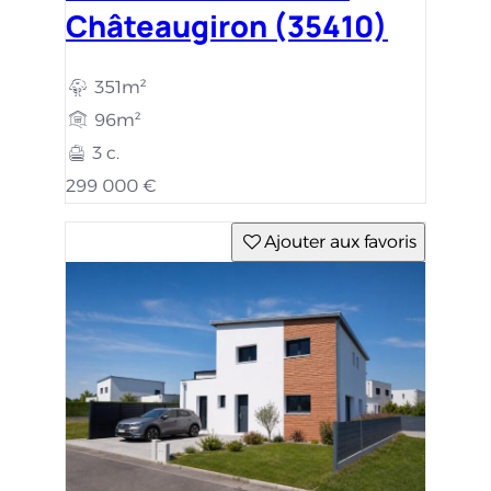
Châteaugiron (35410)
351m²
96m²
3 c.
299 000 €
Ajouter aux favoris