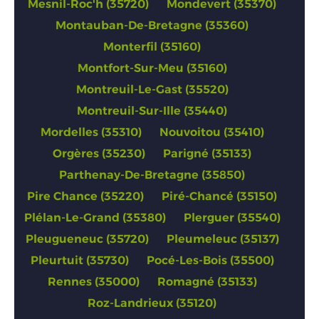
Mesnil-Roc'h (35720)
Mondevert (35370)
Montauban-De-Bretagne (35360)
Monterfil (35160)
Montfort-Sur-Meu (35160)
Montreuil-Le-Gast (35520)
Montreuil-Sur-Ille (35440)
Mordelles (35310)
Nouvoitou (35410)
Orgères (35230)
Parigné (35133)
Parthenay-De-Bretagne (35850)
Pire Chance (35220)
Piré-Chancé (35150)
Plélan-Le-Grand (35380)
Plerguer (35540)
Pleugueneuc (35720)
Pleumeleuc (35137)
Pleurtuit (35730)
Pocé-Les-Bois (35500)
Rennes (35000)
Romagné (35133)
Roz-Landrieux (35120)