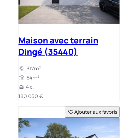
Maison avec terrain
Dingé (35440)
317m²
84m²
4 c.
180 050 €
Ajouter aux favoris