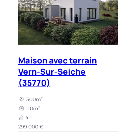
Maison avec terrain
Vern-Sur-Seiche
(35770)
500m²
110m²
4 c.
299 000 €