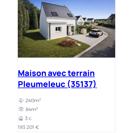
Maison avec terrain
Pleumeleuc (35137)
240m²
84m²
3 c.
193 201 €