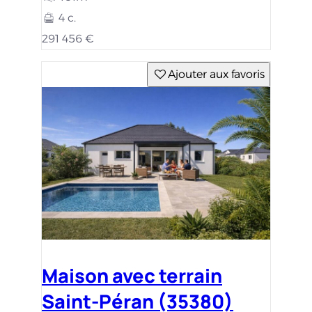
4 c.
291 456 €
Ajouter aux favoris
Maison avec terrain
Saint-Péran (35380)