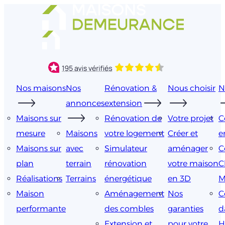
Aller
au
contenu
Nos maisons
Nos
Rénovation &
Nous choisir
N
annonces
extension
Maisons sur
Rénovation de
Votre projet
C
mesure
Maisons
votre logement
Créer et
e
Maisons sur
avec
Simulateur
aménager
C
plan
terrain
rénovation
votre maison
C
Réalisations
Terrains
énergétique
en 3D
M
Maison
Aménagement
Nos
C
performante
des combles
garanties
d
Extension et
pour votre
H