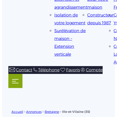
agrandissement
maison
F
Isolation de
Constructeur
C
votre logement
depuis 1987
Y
Surélévation de
C
maison –
N
Extension
C
verticale
L
A
Contact
Téléphone
Favoris
Compte
Accueil
>
Annonces
>
Bretagne
>
Ille-et-Vilaine (35)