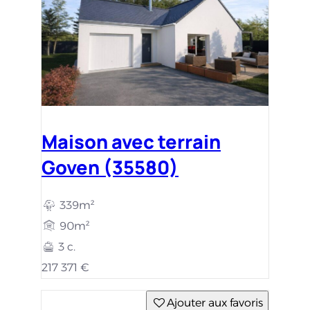
Maison avec terrain
Goven (35580)
339m²
90m²
3 c.
217 371 €
Ajouter aux favoris