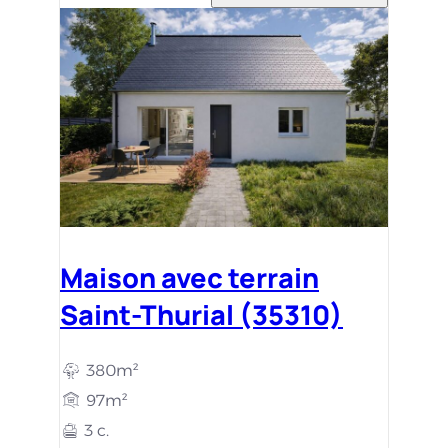
Maison avec terrain
Saint-Thurial (35310)
380m²
97m²
3 c.