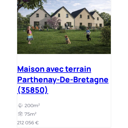
Maison avec terrain
Parthenay-De-Bretagne
(35850)
200m²
75m²
212 056 €