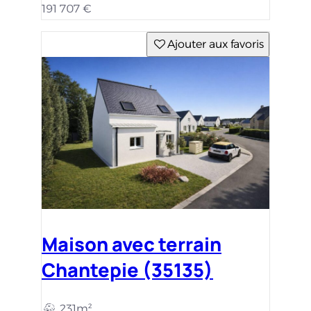
191 707 €
Ajouter aux favoris
Maison avec terrain
Chantepie (35135)
231m²