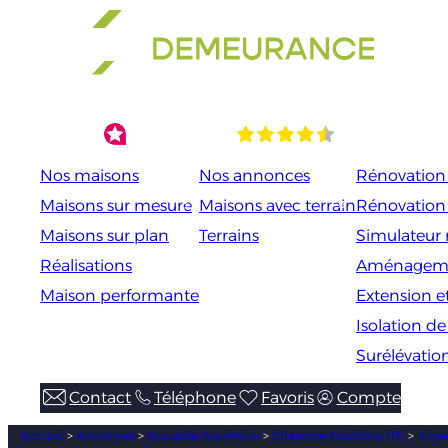
Aller
au
contenu
Nos maisons
Nos annonces
Rénovation 
Maisons sur mesure
Maisons avec terrain
Rénovation
Maisons sur plan
Terrains
Simulateur 
Réalisations
Aménageme
Maison performante
Extension e
Isolation d
Surélévatio
Contact
Téléphone
Favoris
Compte
Accueil
>
Annonces
>
Nouvelle-Aquitaine
>
Charente-Maritime (17)
>
Aigre