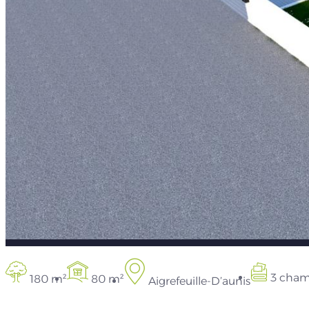
3 cham
180 m²
80 m²
Aigrefeuille-D’aunis