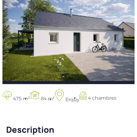
4 chambres
475 m²
84 m²
Erquy
Description