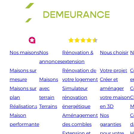
Aller
au
contenu
Nos maisons
Nos
Rénovation &
Nous choisir
N
annonces
extension
Maisons sur
Rénovation de
Votre projet
C
mesure
Maisons
votre logement
Créer et
e
Maisons sur
avec
Simulateur
aménager
C
plan
terrain
rénovation
votre maison
C
Réalisations
Terrains
énergétique
en 3D
M
Maison
Aménagement
Nos
C
performante
des combles
garanties
d
Extension et
pour votre
H