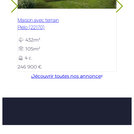
Maison avec terrain
Plélo (22170)
432m²
105m²
4 c.
246 900 €
Découvrir toutes nos annonces
Les avis de nos clients