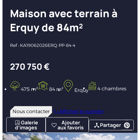
Maison avec terrain à
Erquy de 84m²
Ref : KA19062026ERQ-PP-84-4
270 750 €
4 chambres
475 m²
84 m²
Erquy
Nous contacter
Afficher le numéro
Galerie
Ajouter
Partager
d’images
aux favoris