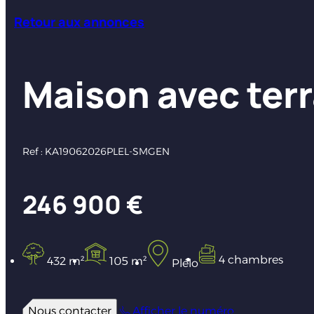
Retour aux annonces
Maison avec terr
Ref : KA19062026PLEL-SMGEN
246 900 €
4 chambres
432 m²
105 m²
Plélo
Nous contacter
Afficher le numéro