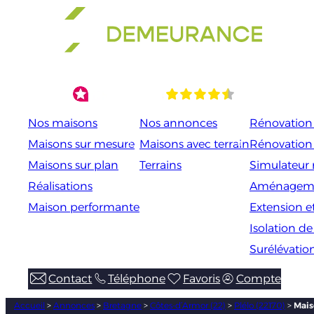
Aller
au
contenu
Nos maisons
Nos annonces
Rénovation 
Maisons sur mesure
Maisons avec terrain
Rénovation
Maisons sur plan
Terrains
Simulateur 
Réalisations
Aménageme
Maison performante
Extension e
Isolation d
Surélévatio
Contact
Téléphone
Favoris
Compte
Accueil
>
Annonces
>
Bretagne
>
Côtes-d’Armor (22)
>
Plélo (22170)
>
Mais