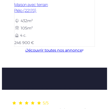
Maison avec terrain
Plélo (22170)
432m²
105m²
4 c.
246 900 €
Découvrir toutes nos annonces
Les avis de nos clients
5/5