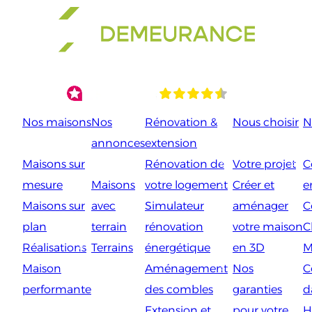
Aller
au
contenu
Nos maisons
Nos
Rénovation &
Nous choisir
N
annonces
extension
Maisons sur
Rénovation de
Votre projet
C
mesure
Maisons
votre logement
Créer et
e
Maisons sur
avec
Simulateur
aménager
C
plan
terrain
rénovation
votre maison
C
Réalisations
Terrains
énergétique
en 3D
M
Maison
Aménagement
Nos
C
performante
des combles
garanties
d
Extension et
pour votre
H