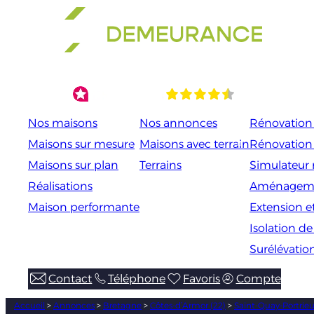
Aller
au
contenu
Nos maisons
Nos annonces
Rénovation 
Maisons sur mesure
Maisons avec terrain
Rénovation
Maisons sur plan
Terrains
Simulateur 
Réalisations
Aménageme
Maison performante
Extension e
Isolation d
Surélévatio
Contact
Téléphone
Favoris
Compte
Accueil
>
Annonces
>
Bretagne
>
Côtes-d’Armor (22)
>
Saint-Quay-Portrieu