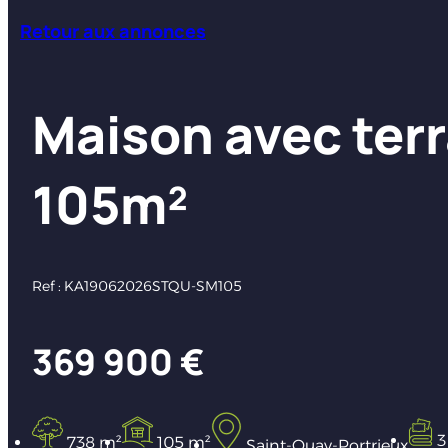
Retour aux annonces
Maison avec terr
105m²
Ref : KA19062026STQU-SM105
369 900 €
3
738 m²
105 m²
Saint-Quay-Portrieux