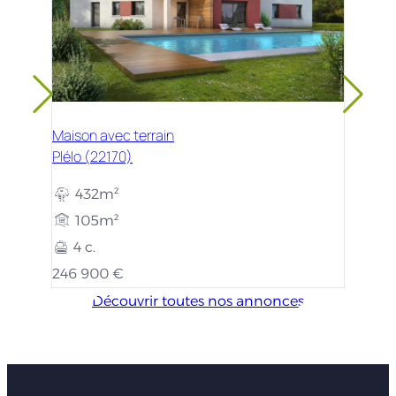
Maison avec terrain
Plélo (22170)
432m²
105m²
4 c.
246 900 €
Découvrir toutes nos annonces