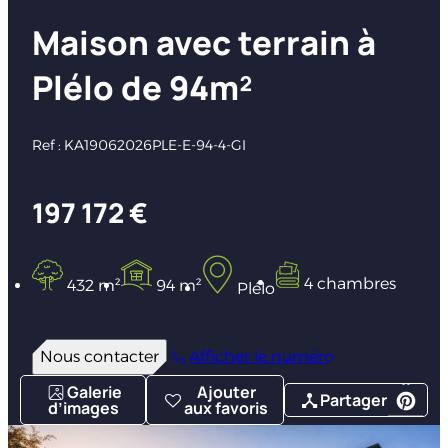
Maison avec terrain à
Plélo de 94m²
Ref : KA19062026PLE-E-94-4-GI
197 172 €
4 chambres
432 m²
94 m²
Plélo
Nous contacter
Afficher le numéro
Galerie
Ajouter
Partager
d’images
aux favoris