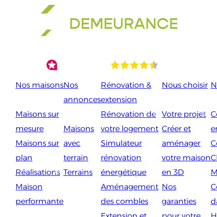
Aller
au
contenu
Nos maisons
Nos
Rénovation &
Nous choisir
N
annonces
extension
Maisons sur
Rénovation de
Votre projet
C
mesure
Maisons
votre logement
Créer et
e
Maisons sur
avec
Simulateur
aménager
C
plan
terrain
rénovation
votre maison
C
Réalisations
Terrains
énergétique
en 3D
M
Maison
Aménagement
Nos
C
performante
des combles
garanties
d
Extension et
pour votre
H