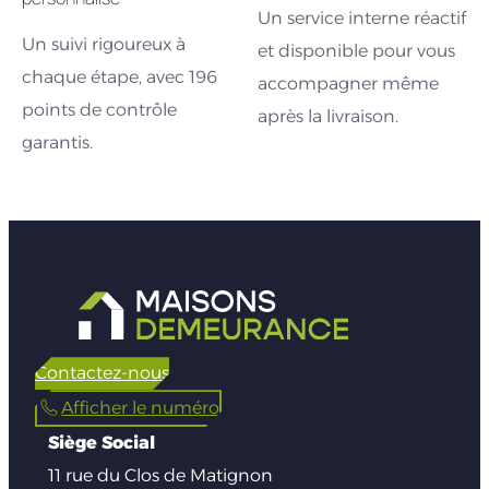
Un service interne réactif
Un suivi rigoureux à
et disponible pour vous
chaque étape, avec 196
accompagner même
points de contrôle
après la livraison.
garantis.
Contactez-nous
Afficher le numéro
Siège Social
11 rue du Clos de Matignon