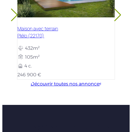
Maison avec terrain
Plélo (22170)
432m²
105m²
4 c.
246 900 €
Découvrir toutes nos annonces
Les avis de nos clients