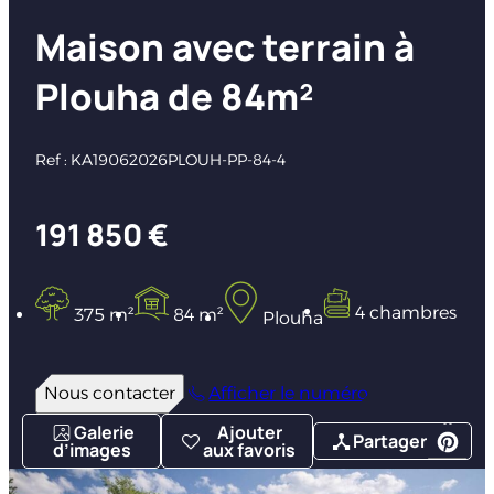
Maison avec terrain à
Plouha de 84m²
Ref : KA19062026PLOUH-PP-84-4
191 850 €
4 chambres
375 m²
84 m²
Plouha
Nous contacter
Afficher le numéro
Galerie
Ajouter
Partager
d’images
aux favoris