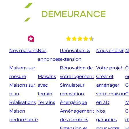
Aller
au
contenu
Nos maisons
Nos
Rénovation &
Nous choisir
N
annonces
extension
Maisons sur
Rénovation de
Votre projet
C
mesure
Maisons
votre logement
Créer et
e
Maisons sur
avec
Simulateur
aménager
C
plan
terrain
rénovation
votre maison
C
Réalisations
Terrains
énergétique
en 3D
M
Maison
Aménagement
Nos
C
performante
des combles
garanties
d
Extension et
pour votre
H