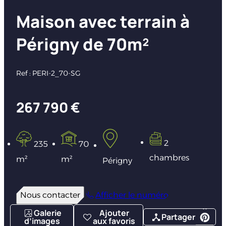
Maison avec terrain à
Périgny de 70m²
Ref : PERI-2_70-SG
267 790 €
2
235
70
chambres
m²
m²
Périgny
Nous contacter
Afficher le numéro
Galerie
Ajouter
Partager
d’images
aux favoris