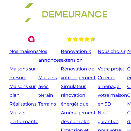
Aller
au
contenu
Nos maisons
Nos
Rénovation &
Nous choisir
N
annonces
extension
Maisons sur
Rénovation de
Votre projet
C
mesure
Maisons
votre logement
Créer et
e
Maisons sur
avec
Simulateur
aménager
C
plan
terrain
rénovation
votre maison
C
Réalisations
Terrains
énergétique
en 3D
M
Maison
Aménagement
Nos
C
performante
des combles
garanties
d
Extension et
pour votre
H