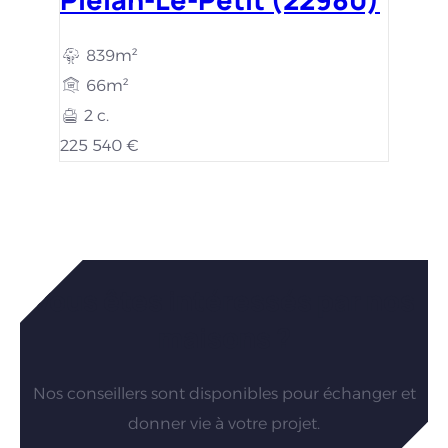
839m²
66m²
2 c.
225 540 €
Vous êtes intéressés par nos
maisons ?
Nos conseillers sont disponibles pour échanger et
donner vie à votre projet.