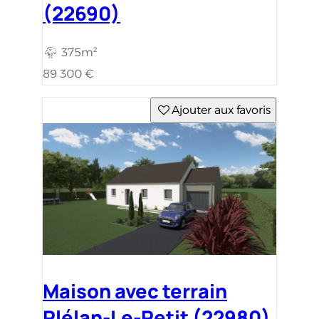
(22690)
375m²
89 300 €
Ajouter aux favoris
Maison avec terrain
Plélan-Le-Petit (22980)