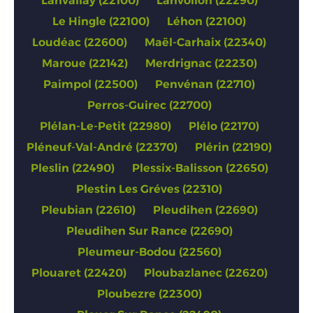
Lanvallay (22100)
Lanvollon (22290)
Le Hingle (22100)
Léhon (22100)
Loudéac (22600)
Maël-Carhaix (22340)
Maroue (22142)
Merdrignac (22230)
Paimpol (22500)
Penvénan (22710)
Perros-Guirec (22700)
Plélan-Le-Petit (22980)
Plélo (22170)
Pléneuf-Val-André (22370)
Plérin (22190)
Pleslin (22490)
Plessix-Balisson (22650)
Plestin Les Gréves (22310)
Pleubian (22610)
Pleudihen (22690)
Pleudihen Sur Rance (22690)
Pleumeur-Bodou (22560)
Plouaret (22420)
Ploubazlanec (22620)
Ploubezre (22300)