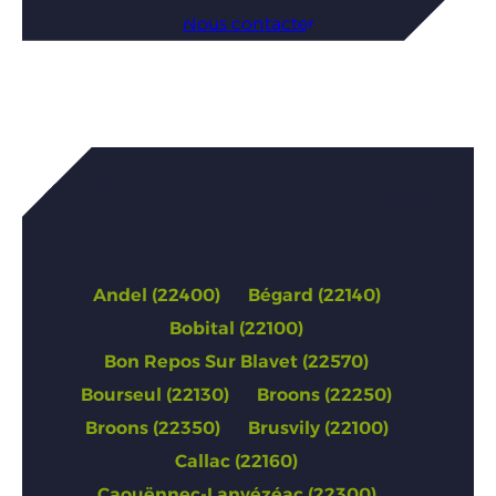
Nous contacter
Annonces de Côtes-d’Armor
(22)
Andel (22400)
Bégard (22140)
Bobital (22100)
Bon Repos Sur Blavet (22570)
Bourseul (22130)
Broons (22250)
Broons (22350)
Brusvily (22100)
Callac (22160)
Caouënnec-Lanvézéac (22300)