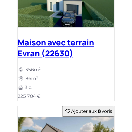
Maison avec terrain
Evran (22630)
356m²
86m²
3 c.
225 704 €
Ajouter aux favoris