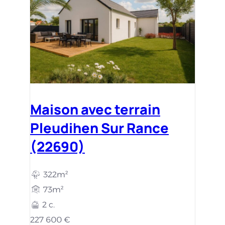
Maison avec terrain
Pleudihen Sur Rance
(22690)
322m²
73m²
2 c.
227 600 €