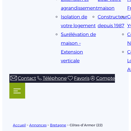
agrandissement
maison
F
Isolation de
Constructeur
C
votre logement
depuis 1987
Y
Surélévation de
C
maison –
N
Extension
C
verticale
L
A
Contact
Téléphone
Favoris
Compte
Accueil
>
Annonces
>
Bretagne
>
Côtes-d’Armor (22)