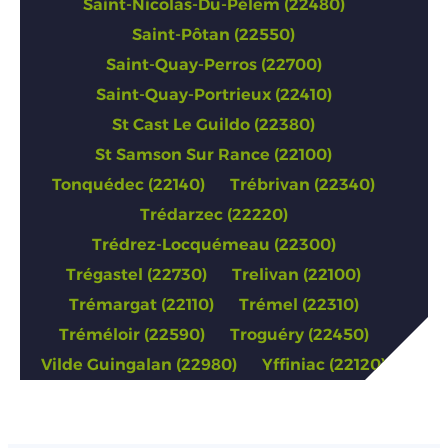
Saint-Nicolas-Du-Pélem (22480)
Saint-Pôtan (22550)
Saint-Quay-Perros (22700)
Saint-Quay-Portrieux (22410)
St Cast Le Guildo (22380)
St Samson Sur Rance (22100)
Tonquédec (22140)
Trébrivan (22340)
Trédarzec (22220)
Trédrez-Locquémeau (22300)
Trégastel (22730)
Trelivan (22100)
Trémargat (22110)
Trémel (22310)
Tréméloir (22590)
Troguéry (22450)
Vilde Guingalan (22980)
Yffiniac (22120)