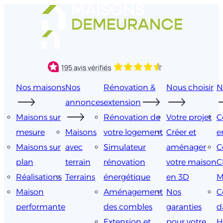
Aller
au
contenu
Nos maisons
Nos
Rénovation &
Nous choisir
N
annonces
extension
Maisons sur
Rénovation de
Votre projet
C
mesure
Maisons
votre logement
Créer et
e
Maisons sur
avec
Simulateur
aménager
C
plan
terrain
rénovation
votre maison
C
Réalisations
Terrains
énergétique
en 3D
M
Maison
Aménagement
Nos
C
performante
des combles
garanties
d
Extension et
pour votre
H