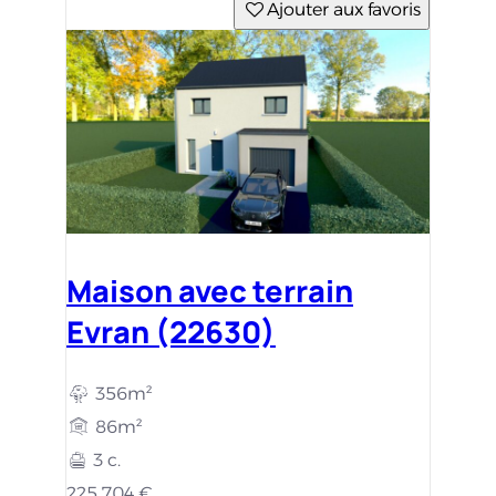
Ajouter aux favoris
Maison avec terrain
Evran (22630)
356m²
86m²
3 c.
225 704 €