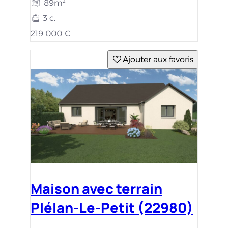
89m²
3 c.
219 000 €
Ajouter aux favoris
Maison avec terrain
Plélan-Le-Petit (22980)