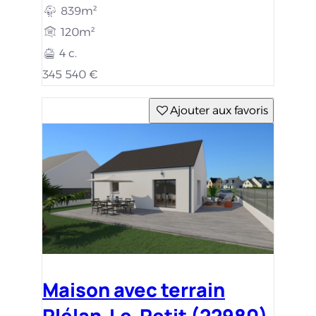
839m²
120m²
4 c.
345 540 €
Ajouter aux favoris
Maison avec terrain
Plélan-Le-Petit (22980)